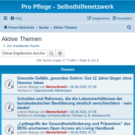
Pro Pflege - Selbsthilfenetzwerk
FAQ
Registrieren
Anmelden
S
Foren-Übersicht
Suche
Aktive Themen
u
Aktive Themen
c
Zur erweiterten Suche
h
Suche
Erweiterte Suche
e
Die Suche ergab 17 Treffer • Seite
1
von
1
Themen
Gesunde Gefäße, gesundes Gehirn: Gut 12 Jahre länger ohne
Demenz leben
Letzter Beitrag von
WernerSchell
«
08.08.2026, 07:39
Verfasst in
Tagesaktuelle Mitteilungen
Schulden und Reformen, die die Lebensverhältnisse der
bundesdeutschen Bevölkerung deutlich verschlechtern - nein
danke!
Letzter Beitrag von
WernerSchell
«
08.08.2026, 07:38
Verfasst in
Sonstige rechtskundliche Themen (z.B. Arbeitsrecht)
„Leitbegriffe der Gesundheitsförderung und Prävention“ des
BIÖG erscheinen Open Access als Living Handbook
Letzter Beitrag von
WernerSchell
«
08.08.2026, 07:37