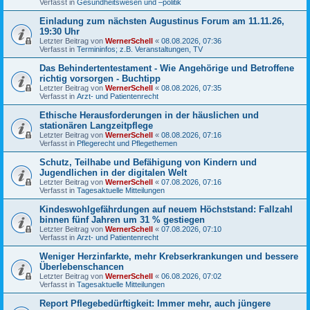
Verfasst in
Gesundheitswesen und –politik
Einladung zum nächsten Augustinus Forum am 11.11.26,
19:30 Uhr
Letzter Beitrag von
WernerSchell
«
08.08.2026, 07:36
Verfasst in
Termininfos; z.B. Veranstaltungen, TV
Das Behindertentestament - Wie Angehörige und Betroffene
richtig vorsorgen - Buchtipp
Letzter Beitrag von
WernerSchell
«
08.08.2026, 07:35
Verfasst in
Arzt- und Patientenrecht
Ethische Herausforderungen in der häuslichen und
stationären Langzeitpflege
Letzter Beitrag von
WernerSchell
«
08.08.2026, 07:16
Verfasst in
Pflegerecht und Pflegethemen
Schutz, Teilhabe und Befähigung von Kindern und
Jugendlichen in der digitalen Welt
Letzter Beitrag von
WernerSchell
«
07.08.2026, 07:16
Verfasst in
Tagesaktuelle Mitteilungen
Kindeswohlgefährdungen auf neuem Höchststand: Fallzahl
binnen fünf Jahren um 31 % gestiegen
Letzter Beitrag von
WernerSchell
«
07.08.2026, 07:10
Verfasst in
Arzt- und Patientenrecht
Weniger Herzinfarkte, mehr Krebserkrankungen und bessere
Überlebenschancen
Letzter Beitrag von
WernerSchell
«
06.08.2026, 07:02
Verfasst in
Tagesaktuelle Mitteilungen
Report Pflegebedürftigkeit: Immer mehr, auch jüngere