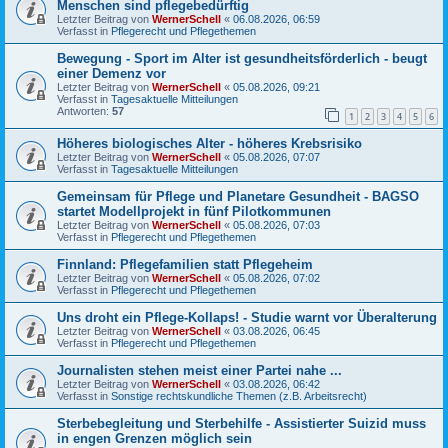
Menschen sind pflegebedürftig
Letzter Beitrag von
WernerSchell
«
06.08.2026, 06:59
Verfasst in
Pflegerecht und Pflegethemen
Bewegung - Sport im Alter ist gesundheitsförderlich - beugt
einer Demenz vor
Letzter Beitrag von
WernerSchell
«
05.08.2026, 09:21
Verfasst in
Tagesaktuelle Mitteilungen
Antworten:
57
1
2
3
4
5
6
Höheres biologisches Alter - höheres Krebsrisiko
Letzter Beitrag von
WernerSchell
«
05.08.2026, 07:07
Verfasst in
Tagesaktuelle Mitteilungen
Gemeinsam für Pflege und Planetare Gesundheit - BAGSO
startet Modellprojekt in fünf Pilotkommunen
Letzter Beitrag von
WernerSchell
«
05.08.2026, 07:03
Verfasst in
Pflegerecht und Pflegethemen
Finnland: Pflegefamilien statt Pflegeheim
Letzter Beitrag von
WernerSchell
«
05.08.2026, 07:02
Verfasst in
Pflegerecht und Pflegethemen
Uns droht ein Pflege-Kollaps! - Studie warnt vor Überalterung
Letzter Beitrag von
WernerSchell
«
03.08.2026, 06:45
Verfasst in
Pflegerecht und Pflegethemen
Journalisten stehen meist einer Partei nahe ...
Letzter Beitrag von
WernerSchell
«
03.08.2026, 06:42
Verfasst in
Sonstige rechtskundliche Themen (z.B. Arbeitsrecht)
Sterbebegleitung und Sterbehilfe - Assistierter Suizid muss
in engen Grenzen möglich sein