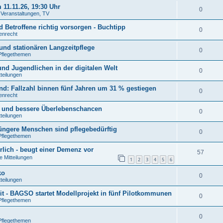
11.11.26, 19:30 Uhr
0
. Veranstaltungen, TV
 Betroffene richtig vorsorgen - Buchtipp
0
tenrecht
und stationären Langzeitpflege
0
Pflegethemen
nd Jugendlichen in der digitalen Welt
0
tteilungen
: Fallzahl binnen fünf Jahren um 31 % gestiegen
0
tenrecht
n und bessere Überlebenschancen
0
tteilungen
jüngere Menschen sind pflegebedürftig
0
Pflegethemen
rlich - beugt einer Demenz vor
57
e Mitteilungen
1
2
3
4
5
6
ko
0
tteilungen
t - BAGSO startet Modellprojekt in fünf Pilotkommunen
0
Pflegethemen
0
Pflegethemen