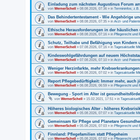
Einladung zum nächsten Augustinus Forum am 
von
WernerSchell
»
08.08.2026, 07:36
» in
Termininfos; z.B
Das Behindertentestament - Wie Angehörige und
von
WernerSchell
»
08.08.2026, 07:35
» in
Arzt- und Patien
Ethische Herausforderungen in der häuslichen 
von
WernerSchell
»
08.08.2026, 07:16
» in
Pflegerecht und 
Schutz, Teilhabe und Befähigung von Kindern u
von
WernerSchell
»
07.08.2026, 07:16
» in
Tagesaktuelle Mi
Kindeswohlgefährdungen auf neuem Höchststand
von
WernerSchell
»
07.08.2026, 07:10
» in
Arzt- und Patien
Weniger Herzinfarkte, mehr Krebserkrankunge
von
WernerSchell
»
06.08.2026, 07:02
» in
Tagesaktuelle Mi
Report Pflegebedürftigkeit: Immer mehr, auch 
von
WernerSchell
»
06.08.2026, 06:59
» in
Pflegerecht und 
Bewegung - Sport im Alter ist gesundheitsförde
von
WernerSchell
»
15.02.2021, 17:51
» in
Tagesaktuell
Höheres biologisches Alter - höheres Krebsrisi
von
WernerSchell
»
05.08.2026, 07:07
» in
Tagesaktuelle Mi
Gemeinsam für Pflege und Planetare Gesundhei
von
WernerSchell
»
05.08.2026, 07:03
» in
Pflegerecht und 
Finnland: Pflegefamilien statt Pflegeheim
von
WernerSchell
»
05.08.2026, 07:02
» in
Pflegerecht und 