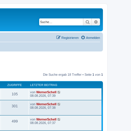
Suche
Erweiterte Suche
Registrieren
Anmelden
Die Suche ergab 18 Treffer • Seite
1
von
1
ZUGRIFFE
LETZTER BEITRAG
von
WernerSchell
105
08.08.2026, 07:39
von
WernerSchell
301
08.08.2026, 07:38
von
WernerSchell
499
08.08.2026, 07:37