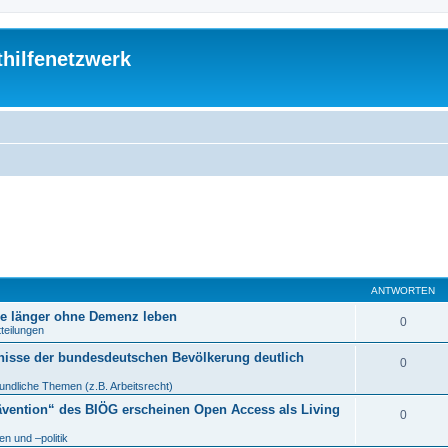
thilfenetzwerk
ANTWORTEN
re länger ohne Demenz leben
0
tteilungen
nisse der bundesdeutschen Bevölkerung deutlich
0
undliche Themen (z.B. Arbeitsrecht)
ävention“ des BIÖG erscheinen Open Access als Living
0
n und –politik