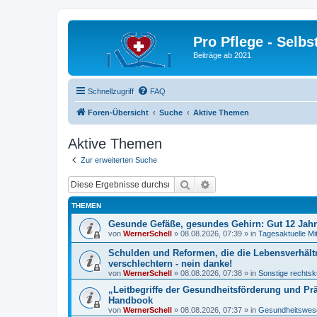
Pro Pflege - Selbs
Beiträge ab 2021
Schnellzugriff
FAQ
Foren-Übersicht
Suche
Aktive Themen
Aktive Themen
Zur erweiterten Suche
Suche
Erweiterte Suche
THEMEN
Gesunde Gefäße, gesundes Gehirn: Gut 12 Jah
von
WernerSchell
»
08.08.2026, 07:39
» in
Tagesaktuelle Mi
Schulden und Reformen, die die Lebensverhält
verschlechtern - nein danke!
von
WernerSchell
»
08.08.2026, 07:38
» in
Sonstige rechtsk
„Leitbegriffe der Gesundheitsförderung und Pr
Handbook
von
WernerSchell
»
08.08.2026, 07:37
» in
Gesundheitswese