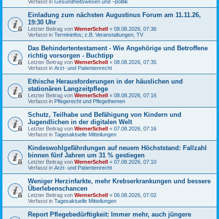
Verfasst in
Gesundheitswesen und –politik
Einladung zum nächsten Augustinus Forum am 11.11.26,
19:30 Uhr
Letzter Beitrag von
WernerSchell
«
08.08.2026, 07:36
Verfasst in
Termininfos; z.B. Veranstaltungen, TV
Das Behindertentestament - Wie Angehörige und Betroffene
richtig vorsorgen - Buchtipp
Letzter Beitrag von
WernerSchell
«
08.08.2026, 07:35
Verfasst in
Arzt- und Patientenrecht
Ethische Herausforderungen in der häuslichen und
stationären Langzeitpflege
Letzter Beitrag von
WernerSchell
«
08.08.2026, 07:16
Verfasst in
Pflegerecht und Pflegethemen
Schutz, Teilhabe und Befähigung von Kindern und
Jugendlichen in der digitalen Welt
Letzter Beitrag von
WernerSchell
«
07.08.2026, 07:16
Verfasst in
Tagesaktuelle Mitteilungen
Kindeswohlgefährdungen auf neuem Höchststand: Fallzahl
binnen fünf Jahren um 31 % gestiegen
Letzter Beitrag von
WernerSchell
«
07.08.2026, 07:10
Verfasst in
Arzt- und Patientenrecht
Weniger Herzinfarkte, mehr Krebserkrankungen und bessere
Überlebenschancen
Letzter Beitrag von
WernerSchell
«
06.08.2026, 07:02
Verfasst in
Tagesaktuelle Mitteilungen
Report Pflegebedürftigkeit: Immer mehr, auch jüngere