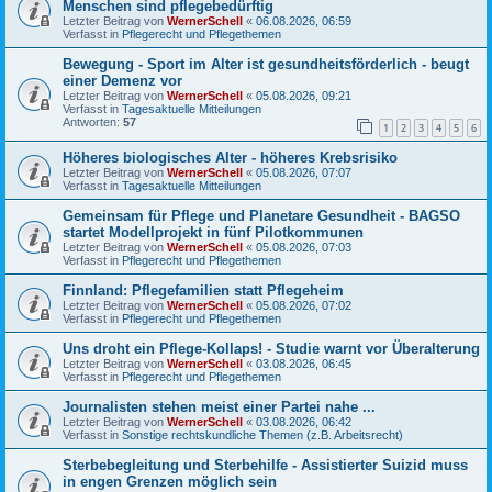
Menschen sind pflegebedürftig
Letzter Beitrag von
WernerSchell
«
06.08.2026, 06:59
Verfasst in
Pflegerecht und Pflegethemen
Bewegung - Sport im Alter ist gesundheitsförderlich - beugt
einer Demenz vor
Letzter Beitrag von
WernerSchell
«
05.08.2026, 09:21
Verfasst in
Tagesaktuelle Mitteilungen
Antworten:
57
1
2
3
4
5
6
Höheres biologisches Alter - höheres Krebsrisiko
Letzter Beitrag von
WernerSchell
«
05.08.2026, 07:07
Verfasst in
Tagesaktuelle Mitteilungen
Gemeinsam für Pflege und Planetare Gesundheit - BAGSO
startet Modellprojekt in fünf Pilotkommunen
Letzter Beitrag von
WernerSchell
«
05.08.2026, 07:03
Verfasst in
Pflegerecht und Pflegethemen
Finnland: Pflegefamilien statt Pflegeheim
Letzter Beitrag von
WernerSchell
«
05.08.2026, 07:02
Verfasst in
Pflegerecht und Pflegethemen
Uns droht ein Pflege-Kollaps! - Studie warnt vor Überalterung
Letzter Beitrag von
WernerSchell
«
03.08.2026, 06:45
Verfasst in
Pflegerecht und Pflegethemen
Journalisten stehen meist einer Partei nahe ...
Letzter Beitrag von
WernerSchell
«
03.08.2026, 06:42
Verfasst in
Sonstige rechtskundliche Themen (z.B. Arbeitsrecht)
Sterbebegleitung und Sterbehilfe - Assistierter Suizid muss
in engen Grenzen möglich sein