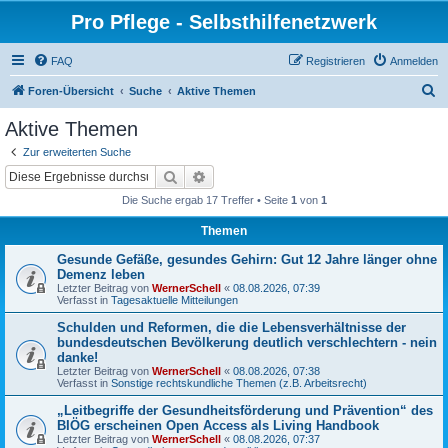
Pro Pflege - Selbsthilfenetzwerk
FAQ
Registrieren
Anmelden
S
Foren-Übersicht
Suche
Aktive Themen
u
Aktive Themen
c
Zur erweiterten Suche
h
Suche
Erweiterte Suche
e
Die Suche ergab 17 Treffer • Seite
1
von
1
Themen
Gesunde Gefäße, gesundes Gehirn: Gut 12 Jahre länger ohne
Demenz leben
Letzter Beitrag von
WernerSchell
«
08.08.2026, 07:39
Verfasst in
Tagesaktuelle Mitteilungen
Schulden und Reformen, die die Lebensverhältnisse der
bundesdeutschen Bevölkerung deutlich verschlechtern - nein
danke!
Letzter Beitrag von
WernerSchell
«
08.08.2026, 07:38
Verfasst in
Sonstige rechtskundliche Themen (z.B. Arbeitsrecht)
„Leitbegriffe der Gesundheitsförderung und Prävention“ des
BIÖG erscheinen Open Access als Living Handbook
Letzter Beitrag von
WernerSchell
«
08.08.2026, 07:37