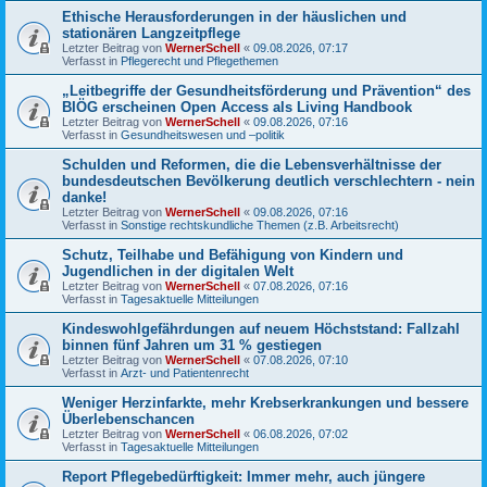
Ethische Herausforderungen in der häuslichen und
stationären Langzeitpflege
Letzter Beitrag von
WernerSchell
«
09.08.2026, 07:17
Verfasst in
Pflegerecht und Pflegethemen
„Leitbegriffe der Gesundheitsförderung und Prävention“ des
BIÖG erscheinen Open Access als Living Handbook
Letzter Beitrag von
WernerSchell
«
09.08.2026, 07:16
Verfasst in
Gesundheitswesen und –politik
Schulden und Reformen, die die Lebensverhältnisse der
bundesdeutschen Bevölkerung deutlich verschlechtern - nein
danke!
Letzter Beitrag von
WernerSchell
«
09.08.2026, 07:16
Verfasst in
Sonstige rechtskundliche Themen (z.B. Arbeitsrecht)
Schutz, Teilhabe und Befähigung von Kindern und
Jugendlichen in der digitalen Welt
Letzter Beitrag von
WernerSchell
«
07.08.2026, 07:16
Verfasst in
Tagesaktuelle Mitteilungen
Kindeswohlgefährdungen auf neuem Höchststand: Fallzahl
binnen fünf Jahren um 31 % gestiegen
Letzter Beitrag von
WernerSchell
«
07.08.2026, 07:10
Verfasst in
Arzt- und Patientenrecht
Weniger Herzinfarkte, mehr Krebserkrankungen und bessere
Überlebenschancen
Letzter Beitrag von
WernerSchell
«
06.08.2026, 07:02
Verfasst in
Tagesaktuelle Mitteilungen
Report Pflegebedürftigkeit: Immer mehr, auch jüngere