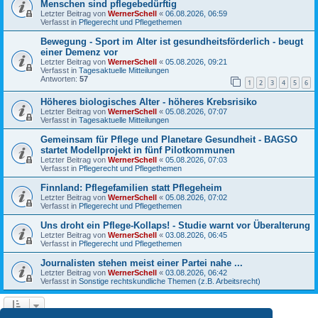
Menschen sind pflegebedürftig
Letzter Beitrag von
WernerSchell
«
06.08.2026, 06:59
Verfasst in
Pflegerecht und Pflegethemen
Bewegung - Sport im Alter ist gesundheitsförderlich - beugt
einer Demenz vor
Letzter Beitrag von
WernerSchell
«
05.08.2026, 09:21
Verfasst in
Tagesaktuelle Mitteilungen
Antworten:
57
1
2
3
4
5
6
Höheres biologisches Alter - höheres Krebsrisiko
Letzter Beitrag von
WernerSchell
«
05.08.2026, 07:07
Verfasst in
Tagesaktuelle Mitteilungen
Gemeinsam für Pflege und Planetare Gesundheit - BAGSO
startet Modellprojekt in fünf Pilotkommunen
Letzter Beitrag von
WernerSchell
«
05.08.2026, 07:03
Verfasst in
Pflegerecht und Pflegethemen
Finnland: Pflegefamilien statt Pflegeheim
Letzter Beitrag von
WernerSchell
«
05.08.2026, 07:02
Verfasst in
Pflegerecht und Pflegethemen
Uns droht ein Pflege-Kollaps! - Studie warnt vor Überalterung
Letzter Beitrag von
WernerSchell
«
03.08.2026, 06:45
Verfasst in
Pflegerecht und Pflegethemen
Journalisten stehen meist einer Partei nahe ...
Letzter Beitrag von
WernerSchell
«
03.08.2026, 06:42
Verfasst in
Sonstige rechtskundliche Themen (z.B. Arbeitsrecht)