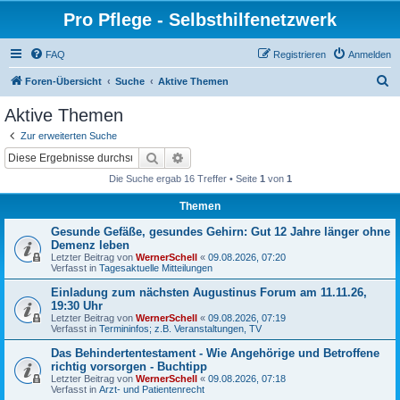
Pro Pflege - Selbsthilfenetzwerk
FAQ
Registrieren
Anmelden
S
Foren-Übersicht
Suche
Aktive Themen
u
Aktive Themen
c
Zur erweiterten Suche
h
Suche
Erweiterte Suche
e
Die Suche ergab 16 Treffer • Seite
1
von
1
Themen
Gesunde Gefäße, gesundes Gehirn: Gut 12 Jahre länger ohne
Demenz leben
Letzter Beitrag von
WernerSchell
«
09.08.2026, 07:20
Verfasst in
Tagesaktuelle Mitteilungen
Einladung zum nächsten Augustinus Forum am 11.11.26,
19:30 Uhr
Letzter Beitrag von
WernerSchell
«
09.08.2026, 07:19
Verfasst in
Termininfos; z.B. Veranstaltungen, TV
Das Behindertentestament - Wie Angehörige und Betroffene
richtig vorsorgen - Buchtipp
Letzter Beitrag von
WernerSchell
«
09.08.2026, 07:18
Verfasst in
Arzt- und Patientenrecht