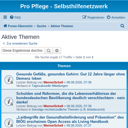
Pro Pflege - Selbsthilfenetzwerk
FAQ
Registrieren
Anmelden
S
Foren-Übersicht
Suche
Aktive Themen
u
Aktive Themen
c
Zur erweiterten Suche
h
Suche
Erweiterte Suche
e
Die Suche ergab 17 Treffer • Seite
1
von
1
Themen
Gesunde Gefäße, gesundes Gehirn: Gut 12 Jahre länger ohne
Demenz leben
Letzter Beitrag von
WernerSchell
«
08.08.2026, 07:39
Verfasst in
Tagesaktuelle Mitteilungen
Schulden und Reformen, die die Lebensverhältnisse der
bundesdeutschen Bevölkerung deutlich verschlechtern - nein
danke!
Letzter Beitrag von
WernerSchell
«
08.08.2026, 07:38
Verfasst in
Sonstige rechtskundliche Themen (z.B. Arbeitsrecht)
„Leitbegriffe der Gesundheitsförderung und Prävention“ des
BIÖG erscheinen Open Access als Living Handbook
Letzter Beitrag von
WernerSchell
«
08.08.2026, 07:37