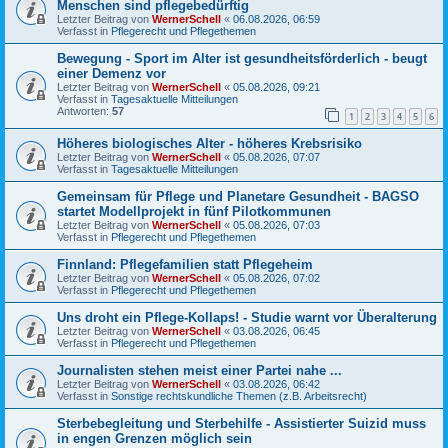
Menschen sind pflegebedürftig
Letzter Beitrag von
WernerSchell
«
06.08.2026, 06:59
Verfasst in
Pflegerecht und Pflegethemen
Bewegung - Sport im Alter ist gesundheitsförderlich - beugt
einer Demenz vor
Letzter Beitrag von
WernerSchell
«
05.08.2026, 09:21
Verfasst in
Tagesaktuelle Mitteilungen
Antworten:
57
1
2
3
4
5
6
Höheres biologisches Alter - höheres Krebsrisiko
Letzter Beitrag von
WernerSchell
«
05.08.2026, 07:07
Verfasst in
Tagesaktuelle Mitteilungen
Gemeinsam für Pflege und Planetare Gesundheit - BAGSO
startet Modellprojekt in fünf Pilotkommunen
Letzter Beitrag von
WernerSchell
«
05.08.2026, 07:03
Verfasst in
Pflegerecht und Pflegethemen
Finnland: Pflegefamilien statt Pflegeheim
Letzter Beitrag von
WernerSchell
«
05.08.2026, 07:02
Verfasst in
Pflegerecht und Pflegethemen
Uns droht ein Pflege-Kollaps! - Studie warnt vor Überalterung
Letzter Beitrag von
WernerSchell
«
03.08.2026, 06:45
Verfasst in
Pflegerecht und Pflegethemen
Journalisten stehen meist einer Partei nahe ...
Letzter Beitrag von
WernerSchell
«
03.08.2026, 06:42
Verfasst in
Sonstige rechtskundliche Themen (z.B. Arbeitsrecht)
Sterbebegleitung und Sterbehilfe - Assistierter Suizid muss
in engen Grenzen möglich sein