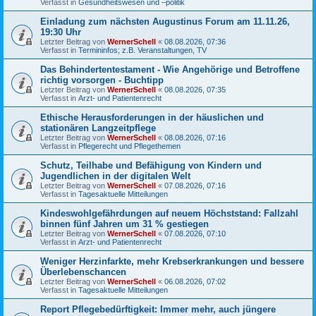
Verfasst in
Gesundheitswesen und –politik
Einladung zum nächsten Augustinus Forum am 11.11.26,
19:30 Uhr
Letzter Beitrag von
WernerSchell
«
08.08.2026, 07:36
Verfasst in
Termininfos; z.B. Veranstaltungen, TV
Das Behindertentestament - Wie Angehörige und Betroffene
richtig vorsorgen - Buchtipp
Letzter Beitrag von
WernerSchell
«
08.08.2026, 07:35
Verfasst in
Arzt- und Patientenrecht
Ethische Herausforderungen in der häuslichen und
stationären Langzeitpflege
Letzter Beitrag von
WernerSchell
«
08.08.2026, 07:16
Verfasst in
Pflegerecht und Pflegethemen
Schutz, Teilhabe und Befähigung von Kindern und
Jugendlichen in der digitalen Welt
Letzter Beitrag von
WernerSchell
«
07.08.2026, 07:16
Verfasst in
Tagesaktuelle Mitteilungen
Kindeswohlgefährdungen auf neuem Höchststand: Fallzahl
binnen fünf Jahren um 31 % gestiegen
Letzter Beitrag von
WernerSchell
«
07.08.2026, 07:10
Verfasst in
Arzt- und Patientenrecht
Weniger Herzinfarkte, mehr Krebserkrankungen und bessere
Überlebenschancen
Letzter Beitrag von
WernerSchell
«
06.08.2026, 07:02
Verfasst in
Tagesaktuelle Mitteilungen
Report Pflegebedürftigkeit: Immer mehr, auch jüngere