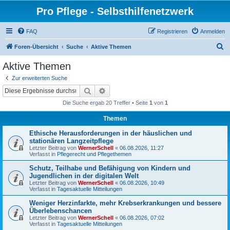
Pro Pflege - Selbsthilfenetzwerk
FAQ
Registrieren
Anmelden
S
Foren-Übersicht
Suche
Aktive Themen
u
Aktive Themen
c
Zur erweiterten Suche
h
Suche
Erweiterte Suche
e
Die Suche ergab 20 Treffer • Seite
1
von
1
Themen
Ethische Herausforderungen in der häuslichen und
stationären Langzeitpflege
Letzter Beitrag von
WernerSchell
«
06.08.2026, 11:27
Verfasst in
Pflegerecht und Pflegethemen
Schutz, Teilhabe und Befähigung von Kindern und
Jugendlichen in der digitalen Welt
Letzter Beitrag von
WernerSchell
«
06.08.2026, 10:49
Verfasst in
Tagesaktuelle Mitteilungen
Weniger Herzinfarkte, mehr Krebserkrankungen und bessere
Überlebenschancen
Letzter Beitrag von
WernerSchell
«
06.08.2026, 07:02
Verfasst in
Tagesaktuelle Mitteilungen