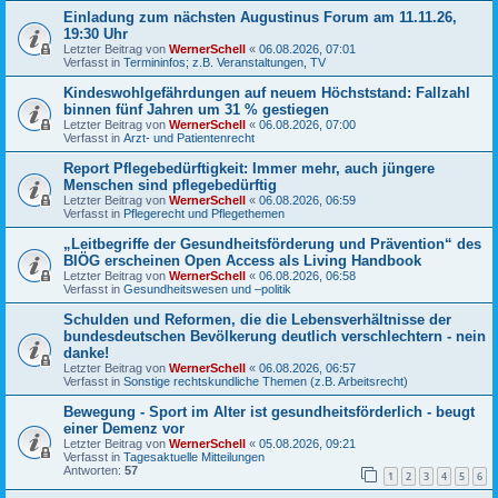
Einladung zum nächsten Augustinus Forum am 11.11.26,
19:30 Uhr
Letzter Beitrag von
WernerSchell
«
06.08.2026, 07:01
Verfasst in
Termininfos; z.B. Veranstaltungen, TV
Kindeswohlgefährdungen auf neuem Höchststand: Fallzahl
binnen fünf Jahren um 31 % gestiegen
Letzter Beitrag von
WernerSchell
«
06.08.2026, 07:00
Verfasst in
Arzt- und Patientenrecht
Report Pflegebedürftigkeit: Immer mehr, auch jüngere
Menschen sind pflegebedürftig
Letzter Beitrag von
WernerSchell
«
06.08.2026, 06:59
Verfasst in
Pflegerecht und Pflegethemen
„Leitbegriffe der Gesundheitsförderung und Prävention“ des
BIÖG erscheinen Open Access als Living Handbook
Letzter Beitrag von
WernerSchell
«
06.08.2026, 06:58
Verfasst in
Gesundheitswesen und –politik
Schulden und Reformen, die die Lebensverhältnisse der
bundesdeutschen Bevölkerung deutlich verschlechtern - nein
danke!
Letzter Beitrag von
WernerSchell
«
06.08.2026, 06:57
Verfasst in
Sonstige rechtskundliche Themen (z.B. Arbeitsrecht)
Bewegung - Sport im Alter ist gesundheitsförderlich - beugt
einer Demenz vor
Letzter Beitrag von
WernerSchell
«
05.08.2026, 09:21
Verfasst in
Tagesaktuelle Mitteilungen
Antworten:
57
1
2
3
4
5
6