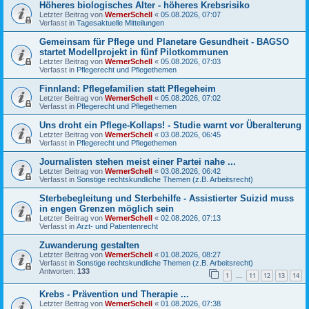
Höheres biologisches Alter - höheres Krebsrisiko
Letzter Beitrag von
WernerSchell
«
05.08.2026, 07:07
Verfasst in
Tagesaktuelle Mitteilungen
Gemeinsam für Pflege und Planetare Gesundheit - BAGSO
startet Modellprojekt in fünf Pilotkommunen
Letzter Beitrag von
WernerSchell
«
05.08.2026, 07:03
Verfasst in
Pflegerecht und Pflegethemen
Finnland: Pflegefamilien statt Pflegeheim
Letzter Beitrag von
WernerSchell
«
05.08.2026, 07:02
Verfasst in
Pflegerecht und Pflegethemen
Uns droht ein Pflege-Kollaps! - Studie warnt vor Überalterung
Letzter Beitrag von
WernerSchell
«
03.08.2026, 06:45
Verfasst in
Pflegerecht und Pflegethemen
Journalisten stehen meist einer Partei nahe ...
Letzter Beitrag von
WernerSchell
«
03.08.2026, 06:42
Verfasst in
Sonstige rechtskundliche Themen (z.B. Arbeitsrecht)
Sterbebegleitung und Sterbehilfe - Assistierter Suizid muss
in engen Grenzen möglich sein
Letzter Beitrag von
WernerSchell
«
02.08.2026, 07:13
Verfasst in
Arzt- und Patientenrecht
Zuwanderung gestalten
Letzter Beitrag von
WernerSchell
«
01.08.2026, 08:27
Verfasst in
Sonstige rechtskundliche Themen (z.B. Arbeitsrecht)
Antworten:
133
1
11
12
13
14
…
Krebs - Prävention und Therapie ...
Letzter Beitrag von
WernerSchell
«
01.08.2026, 07:38