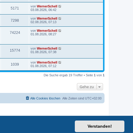
von
WernerSchell
5171
03.08.2026, 06:42
von
WernerSchell
7298
02.08.2026, 07:13
von
WernerSchell
74224
01.08.2026, 08:27
von
WernerSchell
15774
01.08.2026, 07:38
von
WernerSchell
1039
01.08.2026, 07:12
Die Suche ergab 19 Treffer • Seite
1
von
1
Gehe zu
Alle Cookies löschen
Alle Zeiten sind
UTC+02:00
Verstanden!