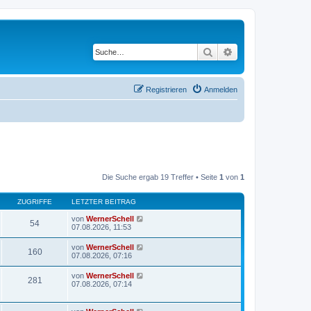
Suche
Erweiterte Suche
Registrieren
Anmelden
Die Suche ergab 19 Treffer • Seite
1
von
1
ZUGRIFFE
LETZTER BEITRAG
von
WernerSchell
54
07.08.2026, 11:53
von
WernerSchell
160
07.08.2026, 07:16
von
WernerSchell
281
07.08.2026, 07:14