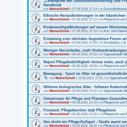
„Leitbegriffe der Gesundheitsförderung und Pr
Handbook
von
WernerSchell
»
07.08.2026, 07:14
» in
Gesundheitswese
Ethische Herausforderungen in der häuslichen 
von
WernerSchell
»
07.08.2026, 07:12
» in
Pflegerecht und 
Kindeswohlgefährdungen auf neuem Höchststand
von
WernerSchell
»
07.08.2026, 07:10
» in
Arzt- und Patien
Einladung zum nächsten Augustinus Forum am 
von
WernerSchell
»
07.08.2026, 07:09
» in
Termininfos; z.B
Weniger Herzinfarkte, mehr Krebserkrankunge
von
WernerSchell
»
06.08.2026, 07:02
» in
Tagesaktuelle Mi
Report Pflegebedürftigkeit: Immer mehr, auch 
von
WernerSchell
»
06.08.2026, 06:59
» in
Pflegerecht und 
Bewegung - Sport im Alter ist gesundheitsförde
von
WernerSchell
»
15.02.2021, 17:51
» in
Tagesaktuell
Höheres biologisches Alter - höheres Krebsrisi
von
WernerSchell
»
05.08.2026, 07:07
» in
Tagesaktuelle Mi
Gemeinsam für Pflege und Planetare Gesundhei
von
WernerSchell
»
05.08.2026, 07:03
» in
Pflegerecht und 
Finnland: Pflegefamilien statt Pflegeheim
von
WernerSchell
»
05.08.2026, 07:02
» in
Pflegerecht und 
Uns droht ein Pflege-Kollaps! - Studie warnt vo
von
WernerSchell
»
03.08.2026, 06:45
» in
Pflegerecht und 