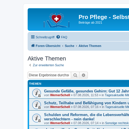
Pro Pflege - Selbs
Beiträge ab 2021
Schnellzugriff
FAQ
Foren-Übersicht
Suche
Aktive Themen
Aktive Themen
Zur erweiterten Suche
Suche
Erweiterte Suche
THEMEN
Gesunde Gefäße, gesundes Gehirn: Gut 12 Jah
von
WernerSchell
»
07.08.2026, 11:53
» in
Tagesaktuelle Mit
Schutz, Teilhabe und Befähigung von Kindern u
von
WernerSchell
»
07.08.2026, 07:16
» in
Tagesaktuelle Mi
Schulden und Reformen, die die Lebensverhält
verschlechtern - nein danke!
von
WernerSchell
»
07.08.2026, 07:14
» in
Sonstige rechtsk