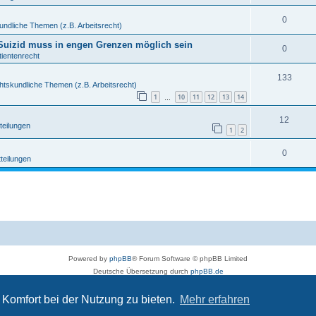
0
undliche Themen (z.B. Arbeitsrecht)
r Suizid muss in engen Grenzen möglich sein
0
tientenrecht
133
htskundliche Themen (z.B. Arbeitsrecht)
1
10
11
12
13
14
…
12
teilungen
1
2
0
tteilungen
Powered by
phpBB
® Forum Software © phpBB Limited
Deutsche Übersetzung durch
phpBB.de
Datenschutz
|
Nutzungsbedingungen
Komfort bei der Nutzung zu bieten.
Mehr erfahren