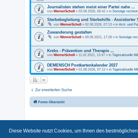
Journalisten stehen meist einer Partei nahe ...
von
WernerSchell
»
03.08.2026, 06:42
» in
Sonstige rechtsk
Sterbebegleitung und Sterbehilfe - Assistierte
von
WernerSchell
»
02.08.2026, 07:13
» in
Arzt- und Pa
Zuwanderung gestalten
von
WernerSchell
»
09.05.2021, 17:28
» in
Sonstige rec
Krebs - Prävention und Therapie ...
von
WernerSchell
»
11.02.2021, 13:47
» in
Tagesaktuelle Mit
DEMENSCH Postkartenkalender 2027
von
WernerSchell
»
01.08.2026, 07:12
» in
Tagesaktuelle Mi
Zur erweiterten Suche
Foren-Übersicht
Diese Website nutzt Cookies, um Ihnen den bestmöglichen 