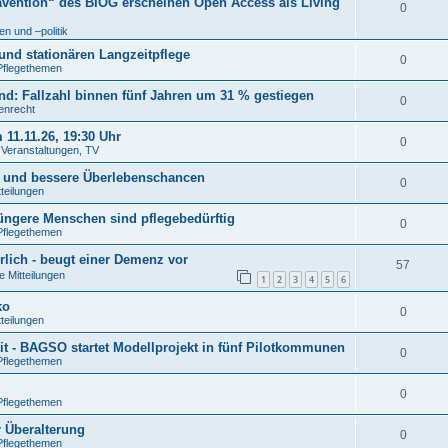
ävention“ des BIÖG erscheinen Open Access als Living
0
n und –politik
und stationären Langzeitpflege
0
Pflegethemen
: Fallzahl binnen fünf Jahren um 31 % gestiegen
0
tenrecht
11.11.26, 19:30 Uhr
0
. Veranstaltungen, TV
n und bessere Überlebenschancen
0
tteilungen
jüngere Menschen sind pflegebedürftig
0
Pflegethemen
rlich - beugt einer Demenz vor
57
e Mitteilungen
1
2
3
4
5
6
ko
0
tteilungen
t - BAGSO startet Modellprojekt in fünf Pilotkommunen
0
Pflegethemen
0
Pflegethemen
r Überalterung
0
Pflegethemen