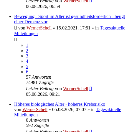
Letzter Beitrag
von
WernerSchell
06.08.2026, 06:59
Bewegung - Sport im Alter ist gesundheitsförderlich - beugt
einer Demenz vor
von
WernerSchell
»
15.02.2021, 17:51
» in
Tagesaktuelle
Mitteilungen
1
2
3
4
5
6
57
Antworten
74981
Zugriffe
Letzter Beitrag
von
WernerSchell
05.08.2026, 09:21
Höheres biologisches Alter - höheres Krebsrisiko
von
WernerSchell
»
05.08.2026, 07:07
» in
Tagesaktuelle
Mitteilungen
0
Antworten
592
Zugriffe
Letzter Beitrag
von
WernerSchell