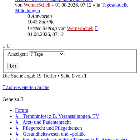
von
WernerSchell
»
01.08.2026, 07:12
» in
Tagesaktuelle
Mitteilungen
0
Antworten
1043
Zugriffe
Letzter Beitrag
von
WernerSchell
01.08.2026, 07:12
Anzeigen:
Die Suche ergab 19 Treffer • Seite
1
von
1
Zur erweiterten Suche
Gehe zu
Forum
↳ Termininfos; z.B. Veranstaltungen, TV
↳ Arzt- und Patientenrecht
↳ Pflegerecht und Pflegethemen
↳ Gesundheitswesen und –politik
↳ Sonstige rechtskundliche Themen (z.B. Arbeitsrecht)