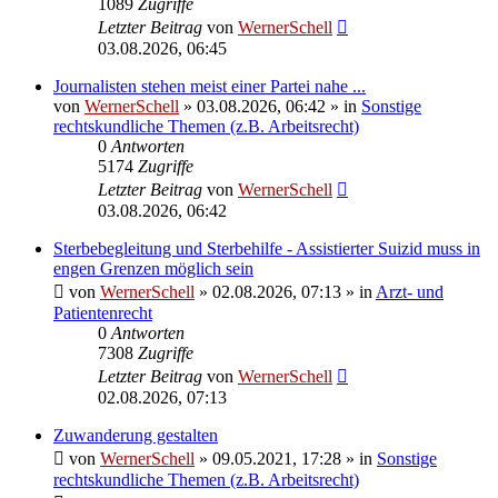
1089
Zugriffe
Letzter Beitrag
von
WernerSchell
03.08.2026, 06:45
Journalisten stehen meist einer Partei nahe ...
von
WernerSchell
»
03.08.2026, 06:42
» in
Sonstige
rechtskundliche Themen (z.B. Arbeitsrecht)
0
Antworten
5174
Zugriffe
Letzter Beitrag
von
WernerSchell
03.08.2026, 06:42
Sterbebegleitung und Sterbehilfe - Assistierter Suizid muss in
engen Grenzen möglich sein
von
WernerSchell
»
02.08.2026, 07:13
» in
Arzt- und
Patientenrecht
0
Antworten
7308
Zugriffe
Letzter Beitrag
von
WernerSchell
02.08.2026, 07:13
Zuwanderung gestalten
von
WernerSchell
»
09.05.2021, 17:28
» in
Sonstige
rechtskundliche Themen (z.B. Arbeitsrecht)