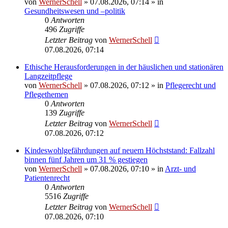
von
WernerSchell
»
07.08.2026, 07:14
» in
Gesundheitswesen und –politik
0
Antworten
496
Zugriffe
Letzter Beitrag
von
WernerSchell
07.08.2026, 07:14
Ethische Herausforderungen in der häuslichen und stationären
Langzeitpflege
von
WernerSchell
»
07.08.2026, 07:12
» in
Pflegerecht und
Pflegethemen
0
Antworten
139
Zugriffe
Letzter Beitrag
von
WernerSchell
07.08.2026, 07:12
Kindeswohlgefährdungen auf neuem Höchststand: Fallzahl
binnen fünf Jahren um 31 % gestiegen
von
WernerSchell
»
07.08.2026, 07:10
» in
Arzt- und
Patientenrecht
0
Antworten
5516
Zugriffe
Letzter Beitrag
von
WernerSchell
07.08.2026, 07:10