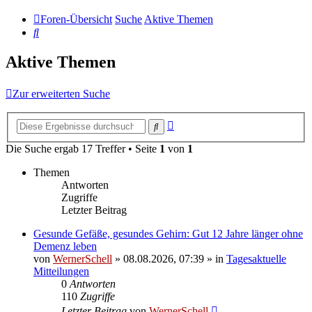
Foren-Übersicht
Suche
Aktive Themen
Suche
Aktive Themen
Zur erweiterten Suche
Erweiterte
Suche
Suche
Die Suche ergab 17 Treffer • Seite
1
von
1
Themen
Antworten
Zugriffe
Letzter Beitrag
Gesunde Gefäße, gesundes Gehirn: Gut 12 Jahre länger ohne
Demenz leben
von
WernerSchell
»
08.08.2026, 07:39
» in
Tagesaktuelle
Mitteilungen
0
Antworten
110
Zugriffe
Letzter Beitrag
von
WernerSchell