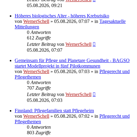
05.08.2026, 09:21
Höheres biologisches Alter - höheres Krebsrisiko
von
WernerSchell
»
05.08.2026, 07:07
» in
Tagesaktuelle
Mitteilungen
0
Antworten
612
Zugriffe
Letzter Beitrag
von
WernerSchell
05.08.2026, 07:07
Gemeinsam für Pflege und Planetare Gesundheit - BAGSO
startet Modellprojekt in fünf Pilotkommunen
von
WernerSchell
»
05.08.2026, 07:03
» in
Pflegerecht und
Pflegethemen
0
Antworten
707
Zugriffe
Letzter Beitrag
von
WernerSchell
05.08.2026, 07:03
Finnland: Pflegefamilien statt Pflegeheim
von
WernerSchell
»
05.08.2026, 07:02
» in
Pflegerecht und
Pflegethemen
0
Antworten
803
Zugriffe