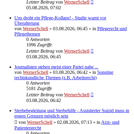
Letzter Beitrag
von
WernerSchell
05.08.2026, 07:02
Uns droht ein Pflege-Kollaps! - Studie warnt vor
Überalterung
von
WernerSchell
»
03.08.2026, 06:45
» in
Pflegerecht und
Pflegethemen
0
Antworten
1096
Zugriffe
Letzter Beitrag
von
WernerSchell
03.08.2026, 06:45
Journalisten stehen meist einer Partei nahe ...
von
WernerSchell
»
03.08.2026, 06:42
» in
Sonstige
rechtskundliche Themen (z.B. Arbeitsrecht)
0
Antworten
5181
Zugriffe
Letzter Beitrag
von
WernerSchell
03.08.2026, 06:42
Sterbebegleitung und Sterbehilfe - Assistierter Suizid muss in
engen Grenzen möglich sein
von
WernerSchell
»
02.08.2026, 07:13
» in
Arzt- und
Patientenrecht
0
Antworten