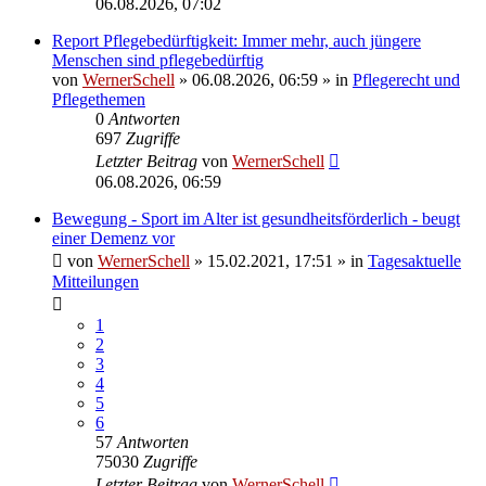
06.08.2026, 07:02
Report Pflegebedürftigkeit: Immer mehr, auch jüngere
Menschen sind pflegebedürftig
von
WernerSchell
»
06.08.2026, 06:59
» in
Pflegerecht und
Pflegethemen
0
Antworten
697
Zugriffe
Letzter Beitrag
von
WernerSchell
06.08.2026, 06:59
Bewegung - Sport im Alter ist gesundheitsförderlich - beugt
einer Demenz vor
von
WernerSchell
»
15.02.2021, 17:51
» in
Tagesaktuelle
Mitteilungen
1
2
3
4
5
6
57
Antworten
75030
Zugriffe
Letzter Beitrag
von
WernerSchell