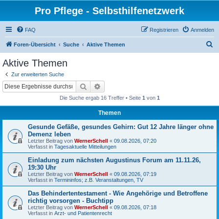
Pro Pflege - Selbsthilfenetzwerk
FAQ
Registrieren
Anmelden
S
Foren-Übersicht
Suche
Aktive Themen
u
Aktive Themen
c
Zur erweiterten Suche
h
Suche
Erweiterte Suche
e
Die Suche ergab 16 Treffer • Seite
1
von
1
Themen
Gesunde Gefäße, gesundes Gehirn: Gut 12 Jahre länger ohne
Demenz leben
Letzter Beitrag von
WernerSchell
«
09.08.2026, 07:20
Verfasst in
Tagesaktuelle Mitteilungen
Einladung zum nächsten Augustinus Forum am 11.11.26,
19:30 Uhr
Letzter Beitrag von
WernerSchell
«
09.08.2026, 07:19
Verfasst in
Termininfos; z.B. Veranstaltungen, TV
Das Behindertentestament - Wie Angehörige und Betroffene
richtig vorsorgen - Buchtipp
Letzter Beitrag von
WernerSchell
«
09.08.2026, 07:18
Verfasst in
Arzt- und Patientenrecht