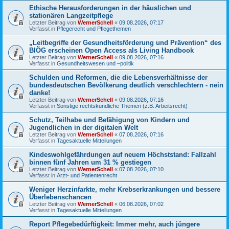
Ethische Herausforderungen in der häuslichen und
stationären Langzeitpflege
Letzter Beitrag von
WernerSchell
«
09.08.2026, 07:17
Verfasst in
Pflegerecht und Pflegethemen
„Leitbegriffe der Gesundheitsförderung und Prävention“ des
BIÖG erscheinen Open Access als Living Handbook
Letzter Beitrag von
WernerSchell
«
09.08.2026, 07:16
Verfasst in
Gesundheitswesen und –politik
Schulden und Reformen, die die Lebensverhältnisse der
bundesdeutschen Bevölkerung deutlich verschlechtern - nein
danke!
Letzter Beitrag von
WernerSchell
«
09.08.2026, 07:16
Verfasst in
Sonstige rechtskundliche Themen (z.B. Arbeitsrecht)
Schutz, Teilhabe und Befähigung von Kindern und
Jugendlichen in der digitalen Welt
Letzter Beitrag von
WernerSchell
«
07.08.2026, 07:16
Verfasst in
Tagesaktuelle Mitteilungen
Kindeswohlgefährdungen auf neuem Höchststand: Fallzahl
binnen fünf Jahren um 31 % gestiegen
Letzter Beitrag von
WernerSchell
«
07.08.2026, 07:10
Verfasst in
Arzt- und Patientenrecht
Weniger Herzinfarkte, mehr Krebserkrankungen und bessere
Überlebenschancen
Letzter Beitrag von
WernerSchell
«
06.08.2026, 07:02
Verfasst in
Tagesaktuelle Mitteilungen
Report Pflegebedürftigkeit: Immer mehr, auch jüngere