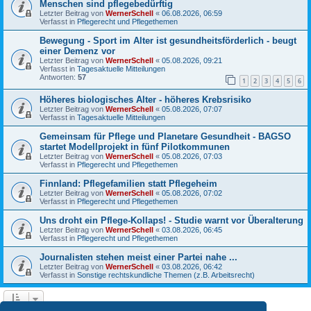
Menschen sind pflegebedürftig
Letzter Beitrag von
WernerSchell
«
06.08.2026, 06:59
Verfasst in
Pflegerecht und Pflegethemen
Bewegung - Sport im Alter ist gesundheitsförderlich - beugt
einer Demenz vor
Letzter Beitrag von
WernerSchell
«
05.08.2026, 09:21
Verfasst in
Tagesaktuelle Mitteilungen
Antworten:
57
1
2
3
4
5
6
Höheres biologisches Alter - höheres Krebsrisiko
Letzter Beitrag von
WernerSchell
«
05.08.2026, 07:07
Verfasst in
Tagesaktuelle Mitteilungen
Gemeinsam für Pflege und Planetare Gesundheit - BAGSO
startet Modellprojekt in fünf Pilotkommunen
Letzter Beitrag von
WernerSchell
«
05.08.2026, 07:03
Verfasst in
Pflegerecht und Pflegethemen
Finnland: Pflegefamilien statt Pflegeheim
Letzter Beitrag von
WernerSchell
«
05.08.2026, 07:02
Verfasst in
Pflegerecht und Pflegethemen
Uns droht ein Pflege-Kollaps! - Studie warnt vor Überalterung
Letzter Beitrag von
WernerSchell
«
03.08.2026, 06:45
Verfasst in
Pflegerecht und Pflegethemen
Journalisten stehen meist einer Partei nahe ...
Letzter Beitrag von
WernerSchell
«
03.08.2026, 06:42
Verfasst in
Sonstige rechtskundliche Themen (z.B. Arbeitsrecht)