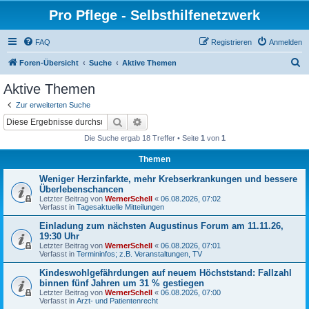
Pro Pflege - Selbsthilfenetzwerk
FAQ
Registrieren
Anmelden
S
Foren-Übersicht
Suche
Aktive Themen
u
Aktive Themen
c
Zur erweiterten Suche
h
Suche
Erweiterte Suche
e
Die Suche ergab 18 Treffer • Seite
1
von
1
Themen
Weniger Herzinfarkte, mehr Krebserkrankungen und bessere
Überlebenschancen
Letzter Beitrag von
WernerSchell
«
06.08.2026, 07:02
Verfasst in
Tagesaktuelle Mitteilungen
Einladung zum nächsten Augustinus Forum am 11.11.26,
19:30 Uhr
Letzter Beitrag von
WernerSchell
«
06.08.2026, 07:01
Verfasst in
Termininfos; z.B. Veranstaltungen, TV
Kindeswohlgefährdungen auf neuem Höchststand: Fallzahl
binnen fünf Jahren um 31 % gestiegen
Letzter Beitrag von
WernerSchell
«
06.08.2026, 07:00
Verfasst in
Arzt- und Patientenrecht