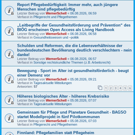
Report Pflegebedürftigkeit: Immer mehr, auch jüngere
Menschen sind pflegebedürftig
Letzter Beitrag von
WernerSchell
«
06.08.2026, 06:59
Verfasst in
Pflegerecht und Pflegethemen
„Leitbegriffe der Gesundheitsförderung und Prävention“ des
BIÖG erscheinen Open Access als Living Handbook
Letzter Beitrag von
WernerSchell
«
06.08.2026, 06:58
Verfasst in
Gesundheitswesen und –politik
Schulden und Reformen, die die Lebensverhältnisse der
bundesdeutschen Bevölkerung deutlich verschlechtern - nein
danke!
Letzter Beitrag von
WernerSchell
«
06.08.2026, 06:57
Verfasst in
Sonstige rechtskundliche Themen (z.B. Arbeitsrecht)
Bewegung - Sport im Alter ist gesundheitsförderlich - beugt
einer Demenz vor
Letzter Beitrag von
WernerSchell
«
05.08.2026, 09:21
Verfasst in
Tagesaktuelle Mitteilungen
Antworten:
57
1
2
3
4
5
6
Höheres biologisches Alter - höheres Krebsrisiko
Letzter Beitrag von
WernerSchell
«
05.08.2026, 07:07
Verfasst in
Tagesaktuelle Mitteilungen
Gemeinsam für Pflege und Planetare Gesundheit - BAGSO
startet Modellprojekt in fünf Pilotkommunen
Letzter Beitrag von
WernerSchell
«
05.08.2026, 07:03
Verfasst in
Pflegerecht und Pflegethemen
Finnland: Pflegefamilien statt Pflegeheim