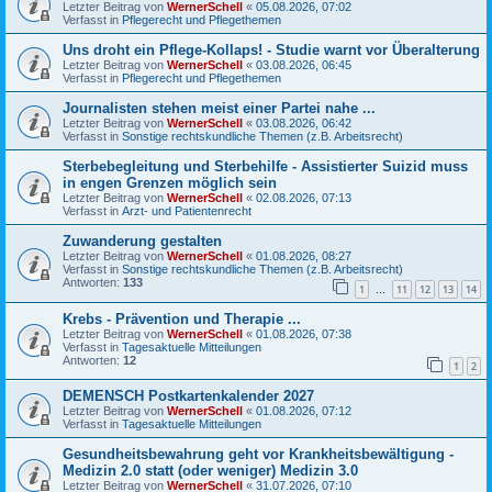
Letzter Beitrag von
WernerSchell
«
05.08.2026, 07:02
Verfasst in
Pflegerecht und Pflegethemen
Uns droht ein Pflege-Kollaps! - Studie warnt vor Überalterung
Letzter Beitrag von
WernerSchell
«
03.08.2026, 06:45
Verfasst in
Pflegerecht und Pflegethemen
Journalisten stehen meist einer Partei nahe ...
Letzter Beitrag von
WernerSchell
«
03.08.2026, 06:42
Verfasst in
Sonstige rechtskundliche Themen (z.B. Arbeitsrecht)
Sterbebegleitung und Sterbehilfe - Assistierter Suizid muss
in engen Grenzen möglich sein
Letzter Beitrag von
WernerSchell
«
02.08.2026, 07:13
Verfasst in
Arzt- und Patientenrecht
Zuwanderung gestalten
Letzter Beitrag von
WernerSchell
«
01.08.2026, 08:27
Verfasst in
Sonstige rechtskundliche Themen (z.B. Arbeitsrecht)
Antworten:
133
1
11
12
13
14
…
Krebs - Prävention und Therapie ...
Letzter Beitrag von
WernerSchell
«
01.08.2026, 07:38
Verfasst in
Tagesaktuelle Mitteilungen
Antworten:
12
1
2
DEMENSCH Postkartenkalender 2027
Letzter Beitrag von
WernerSchell
«
01.08.2026, 07:12
Verfasst in
Tagesaktuelle Mitteilungen
Gesundheitsbewahrung geht vor Krankheitsbewältigung -
Medizin 2.0 statt (oder weniger) Medizin 3.0
Letzter Beitrag von
WernerSchell
«
31.07.2026, 07:10