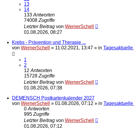
13
14
133
Antworten
74008
Zugriffe
Letzter Beitrag
von
WernerSchell
01.08.2026, 08:27
Krebs - Prävention und Therapie ...
von
WernerSchell
»
11.02.2021, 13:47
» in
Tagesaktuelle 
1
2
12
Antworten
15728
Zugriffe
Letzter Beitrag
von
WernerSchell
01.08.2026, 07:38
DEMENSCH Postkartenkalender 2027
von
WernerSchell
»
01.08.2026, 07:12
» in
Tagesaktuelle
0
Antworten
995
Zugriffe
Letzter Beitrag
von
WernerSchell
01.08.2026, 07:12