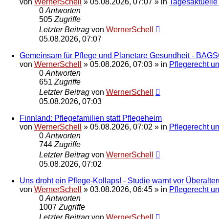
von
WernerSchell
»
05.08.2026, 07:07
» in
Tagesaktuelle
0
Antworten
505
Zugriffe
Letzter Beitrag
von
WernerSchell
05.08.2026, 07:07
Gemeinsam für Pflege und Planetare Gesundheit - BAGSO 
von
WernerSchell
»
05.08.2026, 07:03
» in
Pflegerecht u
0
Antworten
651
Zugriffe
Letzter Beitrag
von
WernerSchell
05.08.2026, 07:03
Finnland: Pflegefamilien statt Pflegeheim
von
WernerSchell
»
05.08.2026, 07:02
» in
Pflegerecht u
0
Antworten
744
Zugriffe
Letzter Beitrag
von
WernerSchell
05.08.2026, 07:02
Uns droht ein Pflege-Kollaps! - Studie warnt vor Überalte
von
WernerSchell
»
03.08.2026, 06:45
» in
Pflegerecht u
0
Antworten
1007
Zugriffe
Letzter Beitrag
von
WernerSchell