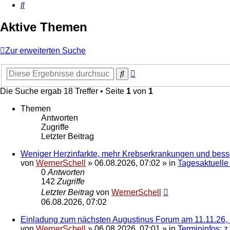
Suche
Aktive Themen
Zur erweiterten Suche
Erweiterte
Suche
Suche
Die Suche ergab 18 Treffer • Seite
1
von
1
Themen
Antworten
Zugriffe
Letzter Beitrag
Weniger Herzinfarkte, mehr Krebserkrankungen und bes
von
WernerSchell
»
06.08.2026, 07:02
» in
Tagesaktuelle
0
Antworten
142
Zugriffe
Letzter Beitrag
von
WernerSchell
06.08.2026, 07:02
Einladung zum nächsten Augustinus Forum am 11.11.26, 
von
WernerSchell
»
06.08.2026, 07:01
» in
Termininfos; z