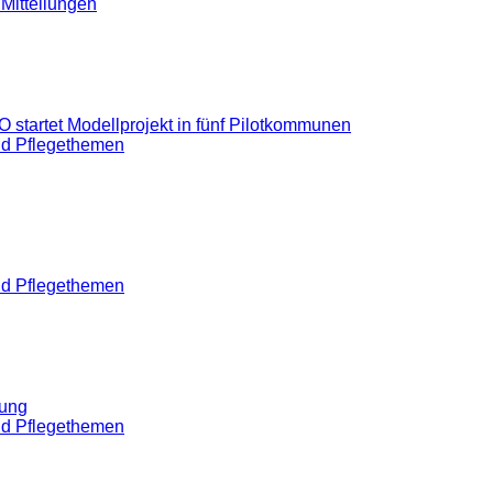
 Mitteilungen
startet Modellprojekt in fünf Pilotkommunen
nd Pflegethemen
nd Pflegethemen
rung
nd Pflegethemen