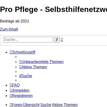
Pro Pflege - Selbsthilfenetzw
Beiträge ab 2021
Zum Inhalt
Erweiterte
Suche
Suche
Schnellzugriff
Unbeantwortete Themen
Aktive Themen
Suche
FAQ
Anmelden
Registrieren
Foren-Übersicht
Suche
Aktive Themen