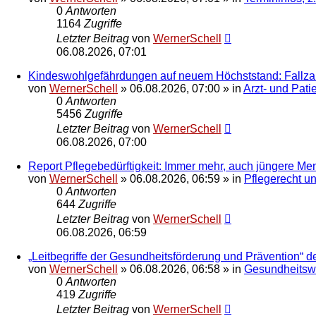
0
Antworten
1164
Zugriffe
Letzter Beitrag
von
WernerSchell
06.08.2026, 07:01
Kindeswohlgefährdungen auf neuem Höchststand: Fallzah
von
WernerSchell
»
06.08.2026, 07:00
» in
Arzt- und Pati
0
Antworten
5456
Zugriffe
Letzter Beitrag
von
WernerSchell
06.08.2026, 07:00
Report Pflegebedürftigkeit: Immer mehr, auch jüngere Me
von
WernerSchell
»
06.08.2026, 06:59
» in
Pflegerecht u
0
Antworten
644
Zugriffe
Letzter Beitrag
von
WernerSchell
06.08.2026, 06:59
„Leitbegriffe der Gesundheitsförderung und Prävention“
von
WernerSchell
»
06.08.2026, 06:58
» in
Gesundheitswe
0
Antworten
419
Zugriffe
Letzter Beitrag
von
WernerSchell