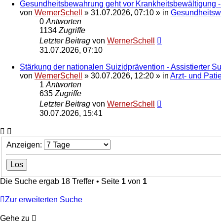
Gesundheitsbewahrung geht vor Krankheitsbewältigung - M
von
WernerSchell
»
31.07.2026, 07:10
» in
Gesundheitswe
0
Antworten
1134
Zugriffe
Letzter Beitrag
von
WernerSchell
31.07.2026, 07:10
Stärkung der nationalen Suizidprävention - Assistierter 
von
WernerSchell
»
30.07.2026, 12:20
» in
Arzt- und Pati
1
Antworten
635
Zugriffe
Letzter Beitrag
von
WernerSchell
30.07.2026, 15:41
Anzeigen:
Die Suche ergab 18 Treffer • Seite
1
von
1
Zur erweiterten Suche
Gehe zu