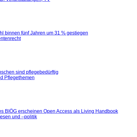
l binnen fünf Jahren um 31 % gestiegen
entenrecht
nschen sind pflegebedürftig
nd Pflegethemen
 des BIÖG erscheinen Open Access als Living Handbook
sen und –politik