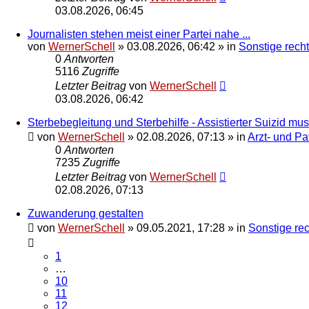
03.08.2026, 06:45
Journalisten stehen meist einer Partei nahe ...
von
WernerSchell
»
03.08.2026, 06:42
» in
Sonstige recht
0
Antworten
5116
Zugriffe
Letzter Beitrag
von
WernerSchell
03.08.2026, 06:42
Sterbebegleitung und Sterbehilfe - Assistierter Suizid m
von
WernerSchell
»
02.08.2026, 07:13
» in
Arzt- und Pa
0
Antworten
7235
Zugriffe
Letzter Beitrag
von
WernerSchell
02.08.2026, 07:13
Zuwanderung gestalten
von
WernerSchell
»
09.05.2021, 17:28
» in
Sonstige rec
1
…
10
11
12