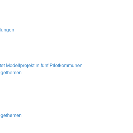
ilungen
et Modellprojekt in fünf Pilotkommunen
legethemen
legethemen