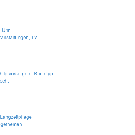
0 Uhr
eranstaltungen, TV
tig vorsorgen - Buchtipp
recht
 Langzeitpflege
legethemen