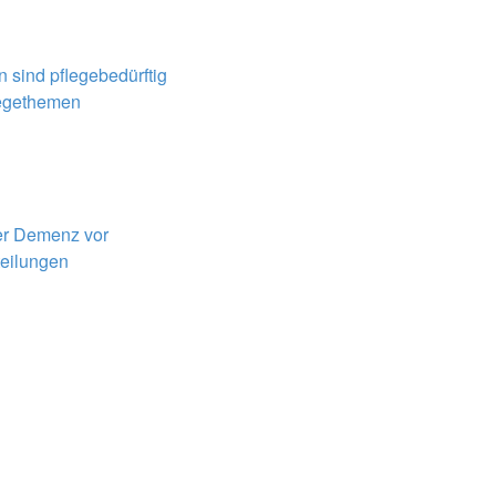
 sind pflegebedürftig
legethemen
ner Demenz vor
teilungen