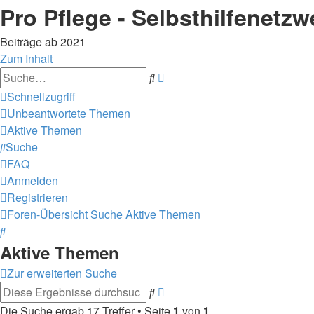
Pro Pflege - Selbsthilfenetzw
Beiträge ab 2021
Zum Inhalt
Erweiterte
Suche
Suche
Schnellzugriff
Unbeantwortete Themen
Aktive Themen
Suche
FAQ
Anmelden
Registrieren
Foren-Übersicht
Suche
Aktive Themen
Suche
Aktive Themen
Zur erweiterten Suche
Erweiterte
Suche
Suche
Die Suche ergab 17 Treffer • Seite
1
von
1