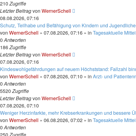
210
Zugriffe
Letzter Beitrag
von
WernerSchell
08.08.2026, 07:16
Schutz, Teilhabe und Befähigung von Kindern und Jugendlichen 
von
WernerSchell
»
07.08.2026, 07:16
» in
Tagesaktuelle Mitte
0
Antworten
186
Zugriffe
Letzter Beitrag
von
WernerSchell
07.08.2026, 07:16
Kindeswohlgefährdungen auf neuem Höchststand: Fallzahl bin
von
WernerSchell
»
07.08.2026, 07:10
» in
Arzt- und Patienten
0
Antworten
5520
Zugriffe
Letzter Beitrag
von
WernerSchell
07.08.2026, 07:10
Weniger Herzinfarkte, mehr Krebserkrankungen und bessere 
von
WernerSchell
»
06.08.2026, 07:02
» in
Tagesaktuelle Mitte
0
Antworten
250
Zugriffe