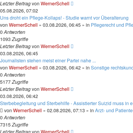
Letzter Beitrag
von
WernerSchell
05.08.2026, 07:02
Uns droht ein Pflege-Kollaps! - Studie warnt vor Überalterung
von
WernerSchell
»
03.08.2026, 06:45
» in
Pflegerecht und Pf
0
Antworten
1093
Zugriffe
Letzter Beitrag
von
WernerSchell
03.08.2026, 06:45
Journalisten stehen meist einer Partei nahe ...
von
WernerSchell
»
03.08.2026, 06:42
» in
Sonstige rechtskund
0
Antworten
5177
Zugriffe
Letzter Beitrag
von
WernerSchell
03.08.2026, 06:42
Sterbebegleitung und Sterbehilfe - Assistierter Suizid muss in
von
WernerSchell
»
02.08.2026, 07:13
» in
Arzt- und Patient
0
Antworten
7315
Zugriffe
Letzter Beitrag
von
WernerSchell