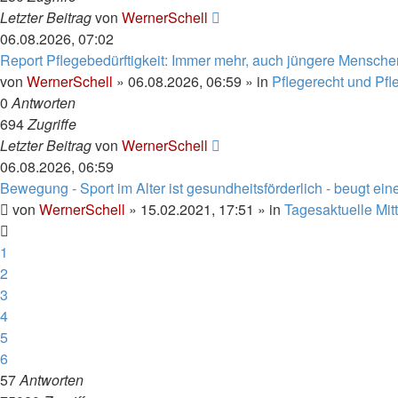
Letzter Beitrag
von
WernerSchell
06.08.2026, 07:02
Report Pflegebedürftigkeit: Immer mehr, auch jüngere Menschen
von
WernerSchell
»
06.08.2026, 06:59
» in
Pflegerecht und Pf
0
Antworten
694
Zugriffe
Letzter Beitrag
von
WernerSchell
06.08.2026, 06:59
Bewegung - Sport im Alter ist gesundheitsförderlich - beugt ei
von
WernerSchell
»
15.02.2021, 17:51
» in
Tagesaktuelle Mit
1
2
3
4
5
6
57
Antworten