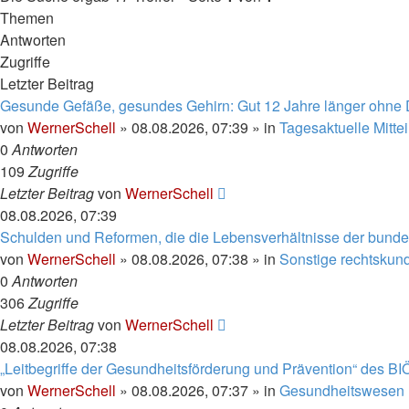
Themen
Antworten
Zugriffe
Letzter Beitrag
Gesunde Gefäße, gesundes Gehirn: Gut 12 Jahre länger ohne
von
WernerSchell
»
08.08.2026, 07:39
» in
Tagesaktuelle Mitte
0
Antworten
109
Zugriffe
Letzter Beitrag
von
WernerSchell
08.08.2026, 07:39
Schulden und Reformen, die die Lebensverhältnisse der bundes
von
WernerSchell
»
08.08.2026, 07:38
» in
Sonstige rechtskund
0
Antworten
306
Zugriffe
Letzter Beitrag
von
WernerSchell
08.08.2026, 07:38
„Leitbegriffe der Gesundheitsförderung und Prävention“ des 
von
WernerSchell
»
08.08.2026, 07:37
» in
Gesundheitswesen u