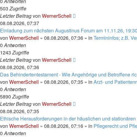
0
Antworten
503
Zugriffe
Letzter Beitrag
von
WernerSchell
08.08.2026, 07:37
Einladung zum nächsten Augustinus Forum am 11.11.26, 19:3
von
WernerSchell
»
08.08.2026, 07:36
» in
Termininfos; z.B. V
0
Antworten
1243
Zugriffe
Letzter Beitrag
von
WernerSchell
08.08.2026, 07:36
Das Behindertentestament - Wie Angehörige und Betroffene rich
von
WernerSchell
»
08.08.2026, 07:35
» in
Arzt- und Patienten
0
Antworten
5890
Zugriffe
Letzter Beitrag
von
WernerSchell
08.08.2026, 07:35
Ethische Herausforderungen in der häuslichen und stationären
von
WernerSchell
»
08.08.2026, 07:16
» in
Pflegerecht und Pf
0
Antworten