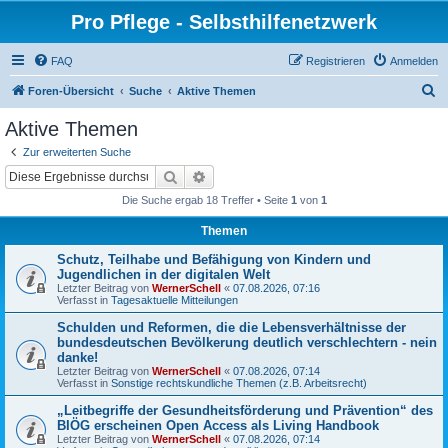
Pro Pflege - Selbsthilfenetzwerk
FAQ
Registrieren
Anmelden
S
Foren-Übersicht
Suche
Aktive Themen
u
Aktive Themen
c
Zur erweiterten Suche
h
Suche
Erweiterte Suche
e
Die Suche ergab 18 Treffer • Seite
1
von
1
Themen
Schutz, Teilhabe und Befähigung von Kindern und
Jugendlichen in der digitalen Welt
Letzter Beitrag von
WernerSchell
«
07.08.2026, 07:16
Verfasst in
Tagesaktuelle Mitteilungen
Schulden und Reformen, die die Lebensverhältnisse der
bundesdeutschen Bevölkerung deutlich verschlechtern - nein
danke!
Letzter Beitrag von
WernerSchell
«
07.08.2026, 07:14
Verfasst in
Sonstige rechtskundliche Themen (z.B. Arbeitsrecht)
„Leitbegriffe der Gesundheitsförderung und Prävention“ des
BIÖG erscheinen Open Access als Living Handbook
Letzter Beitrag von
WernerSchell
«
07.08.2026, 07:14