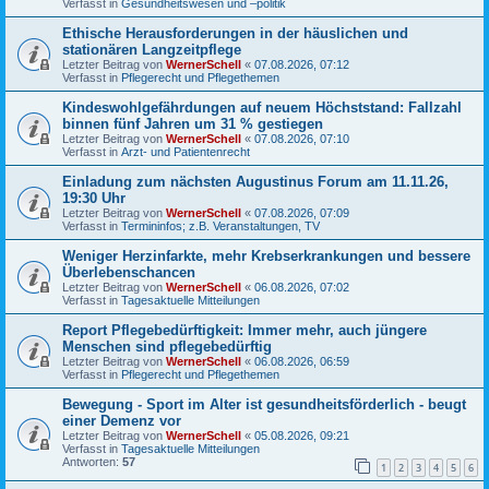
Verfasst in
Gesundheitswesen und –politik
Ethische Herausforderungen in der häuslichen und
stationären Langzeitpflege
Letzter Beitrag von
WernerSchell
«
07.08.2026, 07:12
Verfasst in
Pflegerecht und Pflegethemen
Kindeswohlgefährdungen auf neuem Höchststand: Fallzahl
binnen fünf Jahren um 31 % gestiegen
Letzter Beitrag von
WernerSchell
«
07.08.2026, 07:10
Verfasst in
Arzt- und Patientenrecht
Einladung zum nächsten Augustinus Forum am 11.11.26,
19:30 Uhr
Letzter Beitrag von
WernerSchell
«
07.08.2026, 07:09
Verfasst in
Termininfos; z.B. Veranstaltungen, TV
Weniger Herzinfarkte, mehr Krebserkrankungen und bessere
Überlebenschancen
Letzter Beitrag von
WernerSchell
«
06.08.2026, 07:02
Verfasst in
Tagesaktuelle Mitteilungen
Report Pflegebedürftigkeit: Immer mehr, auch jüngere
Menschen sind pflegebedürftig
Letzter Beitrag von
WernerSchell
«
06.08.2026, 06:59
Verfasst in
Pflegerecht und Pflegethemen
Bewegung - Sport im Alter ist gesundheitsförderlich - beugt
einer Demenz vor
Letzter Beitrag von
WernerSchell
«
05.08.2026, 09:21
Verfasst in
Tagesaktuelle Mitteilungen
Antworten:
57
1
2
3
4
5
6