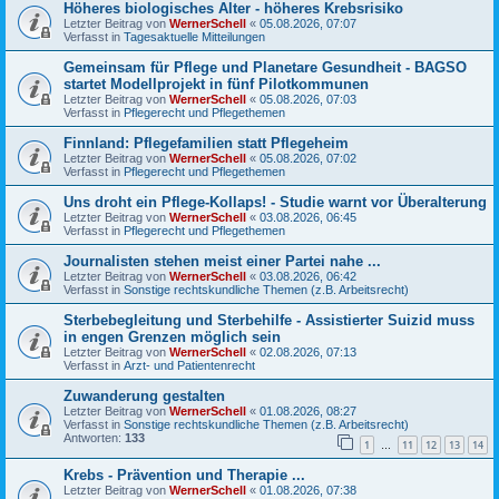
Höheres biologisches Alter - höheres Krebsrisiko
Letzter Beitrag von
WernerSchell
«
05.08.2026, 07:07
Verfasst in
Tagesaktuelle Mitteilungen
Gemeinsam für Pflege und Planetare Gesundheit - BAGSO
startet Modellprojekt in fünf Pilotkommunen
Letzter Beitrag von
WernerSchell
«
05.08.2026, 07:03
Verfasst in
Pflegerecht und Pflegethemen
Finnland: Pflegefamilien statt Pflegeheim
Letzter Beitrag von
WernerSchell
«
05.08.2026, 07:02
Verfasst in
Pflegerecht und Pflegethemen
Uns droht ein Pflege-Kollaps! - Studie warnt vor Überalterung
Letzter Beitrag von
WernerSchell
«
03.08.2026, 06:45
Verfasst in
Pflegerecht und Pflegethemen
Journalisten stehen meist einer Partei nahe ...
Letzter Beitrag von
WernerSchell
«
03.08.2026, 06:42
Verfasst in
Sonstige rechtskundliche Themen (z.B. Arbeitsrecht)
Sterbebegleitung und Sterbehilfe - Assistierter Suizid muss
in engen Grenzen möglich sein
Letzter Beitrag von
WernerSchell
«
02.08.2026, 07:13
Verfasst in
Arzt- und Patientenrecht
Zuwanderung gestalten
Letzter Beitrag von
WernerSchell
«
01.08.2026, 08:27
Verfasst in
Sonstige rechtskundliche Themen (z.B. Arbeitsrecht)
Antworten:
133
1
11
12
13
14
…
Krebs - Prävention und Therapie ...
Letzter Beitrag von
WernerSchell
«
01.08.2026, 07:38