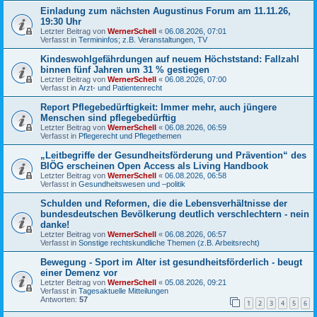
Einladung zum nächsten Augustinus Forum am 11.11.26,
19:30 Uhr
Letzter Beitrag von
WernerSchell
«
06.08.2026, 07:01
Verfasst in
Termininfos; z.B. Veranstaltungen, TV
Kindeswohlgefährdungen auf neuem Höchststand: Fallzahl
binnen fünf Jahren um 31 % gestiegen
Letzter Beitrag von
WernerSchell
«
06.08.2026, 07:00
Verfasst in
Arzt- und Patientenrecht
Report Pflegebedürftigkeit: Immer mehr, auch jüngere
Menschen sind pflegebedürftig
Letzter Beitrag von
WernerSchell
«
06.08.2026, 06:59
Verfasst in
Pflegerecht und Pflegethemen
„Leitbegriffe der Gesundheitsförderung und Prävention“ des
BIÖG erscheinen Open Access als Living Handbook
Letzter Beitrag von
WernerSchell
«
06.08.2026, 06:58
Verfasst in
Gesundheitswesen und –politik
Schulden und Reformen, die die Lebensverhältnisse der
bundesdeutschen Bevölkerung deutlich verschlechtern - nein
danke!
Letzter Beitrag von
WernerSchell
«
06.08.2026, 06:57
Verfasst in
Sonstige rechtskundliche Themen (z.B. Arbeitsrecht)
Bewegung - Sport im Alter ist gesundheitsförderlich - beugt
einer Demenz vor
Letzter Beitrag von
WernerSchell
«
05.08.2026, 09:21
Verfasst in
Tagesaktuelle Mitteilungen
Antworten:
57
1
2
3
4
5
6