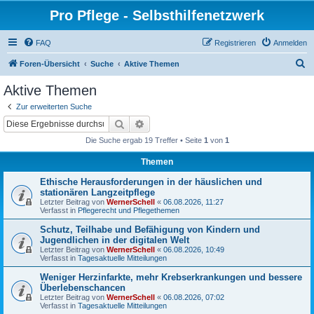
Pro Pflege - Selbsthilfenetzwerk
FAQ
Registrieren
Anmelden
S
Foren-Übersicht
Suche
Aktive Themen
u
Aktive Themen
c
Zur erweiterten Suche
h
Suche
Erweiterte Suche
e
Die Suche ergab 19 Treffer • Seite
1
von
1
Themen
Ethische Herausforderungen in der häuslichen und
stationären Langzeitpflege
Letzter Beitrag von
WernerSchell
«
06.08.2026, 11:27
Verfasst in
Pflegerecht und Pflegethemen
Schutz, Teilhabe und Befähigung von Kindern und
Jugendlichen in der digitalen Welt
Letzter Beitrag von
WernerSchell
«
06.08.2026, 10:49
Verfasst in
Tagesaktuelle Mitteilungen
Weniger Herzinfarkte, mehr Krebserkrankungen und bessere
Überlebenschancen
Letzter Beitrag von
WernerSchell
«
06.08.2026, 07:02
Verfasst in
Tagesaktuelle Mitteilungen