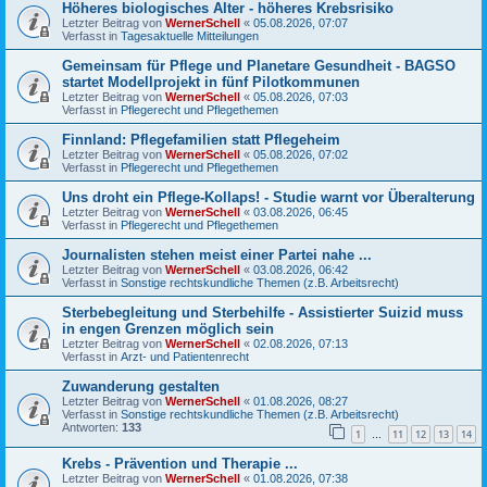
Höheres biologisches Alter - höheres Krebsrisiko
Letzter Beitrag von
WernerSchell
«
05.08.2026, 07:07
Verfasst in
Tagesaktuelle Mitteilungen
Gemeinsam für Pflege und Planetare Gesundheit - BAGSO
startet Modellprojekt in fünf Pilotkommunen
Letzter Beitrag von
WernerSchell
«
05.08.2026, 07:03
Verfasst in
Pflegerecht und Pflegethemen
Finnland: Pflegefamilien statt Pflegeheim
Letzter Beitrag von
WernerSchell
«
05.08.2026, 07:02
Verfasst in
Pflegerecht und Pflegethemen
Uns droht ein Pflege-Kollaps! - Studie warnt vor Überalterung
Letzter Beitrag von
WernerSchell
«
03.08.2026, 06:45
Verfasst in
Pflegerecht und Pflegethemen
Journalisten stehen meist einer Partei nahe ...
Letzter Beitrag von
WernerSchell
«
03.08.2026, 06:42
Verfasst in
Sonstige rechtskundliche Themen (z.B. Arbeitsrecht)
Sterbebegleitung und Sterbehilfe - Assistierter Suizid muss
in engen Grenzen möglich sein
Letzter Beitrag von
WernerSchell
«
02.08.2026, 07:13
Verfasst in
Arzt- und Patientenrecht
Zuwanderung gestalten
Letzter Beitrag von
WernerSchell
«
01.08.2026, 08:27
Verfasst in
Sonstige rechtskundliche Themen (z.B. Arbeitsrecht)
Antworten:
133
1
11
12
13
14
…
Krebs - Prävention und Therapie ...
Letzter Beitrag von
WernerSchell
«
01.08.2026, 07:38