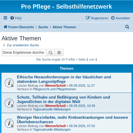
Pro Pflege - Selbsthilfenetzwerk
FAQ
Registrieren
Anmelden
S
Foren-Übersicht
Suche
Aktive Themen
u
Aktive Themen
c
Zur erweiterten Suche
h
Suche
Erweiterte Suche
e
Die Suche ergab 19 Treffer • Seite
1
von
1
Themen
Ethische Herausforderungen in der häuslichen und
stationären Langzeitpflege
Letzter Beitrag von
WernerSchell
«
06.08.2026, 11:27
Verfasst in
Pflegerecht und Pflegethemen
Schutz, Teilhabe und Befähigung von Kindern und
Jugendlichen in der digitalen Welt
Letzter Beitrag von
WernerSchell
«
06.08.2026, 10:49
Verfasst in
Tagesaktuelle Mitteilungen
Weniger Herzinfarkte, mehr Krebserkrankungen und bessere
Überlebenschancen
Letzter Beitrag von
WernerSchell
«
06.08.2026, 07:02
Verfasst in
Tagesaktuelle Mitteilungen