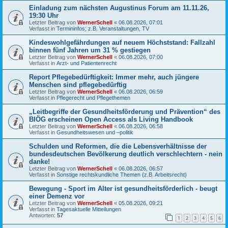
Einladung zum nächsten Augustinus Forum am 11.11.26,
19:30 Uhr
Letzter Beitrag von
WernerSchell
«
06.08.2026, 07:01
Verfasst in
Termininfos; z.B. Veranstaltungen, TV
Kindeswohlgefährdungen auf neuem Höchststand: Fallzahl
binnen fünf Jahren um 31 % gestiegen
Letzter Beitrag von
WernerSchell
«
06.08.2026, 07:00
Verfasst in
Arzt- und Patientenrecht
Report Pflegebedürftigkeit: Immer mehr, auch jüngere
Menschen sind pflegebedürftig
Letzter Beitrag von
WernerSchell
«
06.08.2026, 06:59
Verfasst in
Pflegerecht und Pflegethemen
„Leitbegriffe der Gesundheitsförderung und Prävention“ des
BIÖG erscheinen Open Access als Living Handbook
Letzter Beitrag von
WernerSchell
«
06.08.2026, 06:58
Verfasst in
Gesundheitswesen und –politik
Schulden und Reformen, die die Lebensverhältnisse der
bundesdeutschen Bevölkerung deutlich verschlechtern - nein
danke!
Letzter Beitrag von
WernerSchell
«
06.08.2026, 06:57
Verfasst in
Sonstige rechtskundliche Themen (z.B. Arbeitsrecht)
Bewegung - Sport im Alter ist gesundheitsförderlich - beugt
einer Demenz vor
Letzter Beitrag von
WernerSchell
«
05.08.2026, 09:21
Verfasst in
Tagesaktuelle Mitteilungen
Antworten:
57
1
2
3
4
5
6