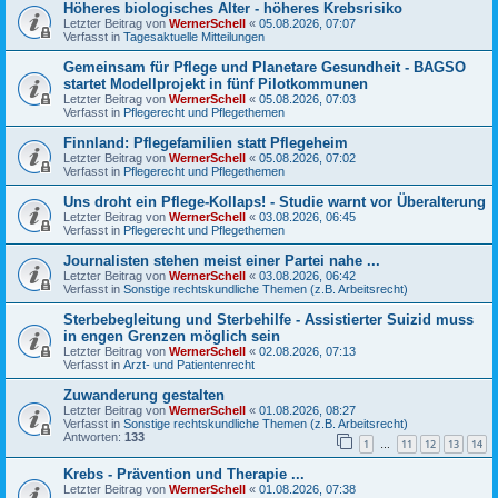
Höheres biologisches Alter - höheres Krebsrisiko
Letzter Beitrag von
WernerSchell
«
05.08.2026, 07:07
Verfasst in
Tagesaktuelle Mitteilungen
Gemeinsam für Pflege und Planetare Gesundheit - BAGSO
startet Modellprojekt in fünf Pilotkommunen
Letzter Beitrag von
WernerSchell
«
05.08.2026, 07:03
Verfasst in
Pflegerecht und Pflegethemen
Finnland: Pflegefamilien statt Pflegeheim
Letzter Beitrag von
WernerSchell
«
05.08.2026, 07:02
Verfasst in
Pflegerecht und Pflegethemen
Uns droht ein Pflege-Kollaps! - Studie warnt vor Überalterung
Letzter Beitrag von
WernerSchell
«
03.08.2026, 06:45
Verfasst in
Pflegerecht und Pflegethemen
Journalisten stehen meist einer Partei nahe ...
Letzter Beitrag von
WernerSchell
«
03.08.2026, 06:42
Verfasst in
Sonstige rechtskundliche Themen (z.B. Arbeitsrecht)
Sterbebegleitung und Sterbehilfe - Assistierter Suizid muss
in engen Grenzen möglich sein
Letzter Beitrag von
WernerSchell
«
02.08.2026, 07:13
Verfasst in
Arzt- und Patientenrecht
Zuwanderung gestalten
Letzter Beitrag von
WernerSchell
«
01.08.2026, 08:27
Verfasst in
Sonstige rechtskundliche Themen (z.B. Arbeitsrecht)
Antworten:
133
1
11
12
13
14
…
Krebs - Prävention und Therapie ...
Letzter Beitrag von
WernerSchell
«
01.08.2026, 07:38