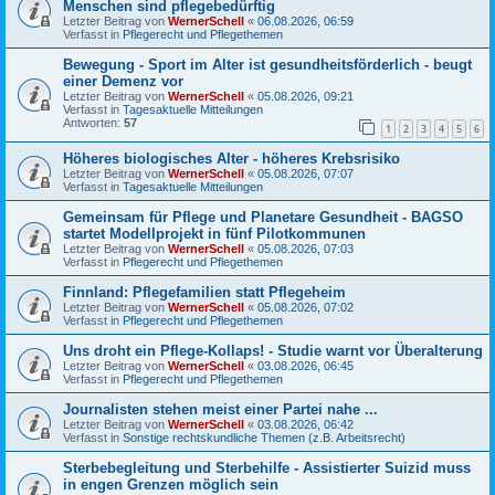
Menschen sind pflegebedürftig
Letzter Beitrag von
WernerSchell
«
06.08.2026, 06:59
Verfasst in
Pflegerecht und Pflegethemen
Bewegung - Sport im Alter ist gesundheitsförderlich - beugt
einer Demenz vor
Letzter Beitrag von
WernerSchell
«
05.08.2026, 09:21
Verfasst in
Tagesaktuelle Mitteilungen
Antworten:
57
1
2
3
4
5
6
Höheres biologisches Alter - höheres Krebsrisiko
Letzter Beitrag von
WernerSchell
«
05.08.2026, 07:07
Verfasst in
Tagesaktuelle Mitteilungen
Gemeinsam für Pflege und Planetare Gesundheit - BAGSO
startet Modellprojekt in fünf Pilotkommunen
Letzter Beitrag von
WernerSchell
«
05.08.2026, 07:03
Verfasst in
Pflegerecht und Pflegethemen
Finnland: Pflegefamilien statt Pflegeheim
Letzter Beitrag von
WernerSchell
«
05.08.2026, 07:02
Verfasst in
Pflegerecht und Pflegethemen
Uns droht ein Pflege-Kollaps! - Studie warnt vor Überalterung
Letzter Beitrag von
WernerSchell
«
03.08.2026, 06:45
Verfasst in
Pflegerecht und Pflegethemen
Journalisten stehen meist einer Partei nahe ...
Letzter Beitrag von
WernerSchell
«
03.08.2026, 06:42
Verfasst in
Sonstige rechtskundliche Themen (z.B. Arbeitsrecht)
Sterbebegleitung und Sterbehilfe - Assistierter Suizid muss
in engen Grenzen möglich sein