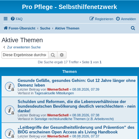
Pro Pflege - Selbsthilfenetzwerk
FAQ
Registrieren
Anmelden
S
Foren-Übersicht
Suche
Aktive Themen
u
Aktive Themen
c
Zur erweiterten Suche
h
Suche
Erweiterte Suche
e
Die Suche ergab 17 Treffer • Seite
1
von
1
Themen
Gesunde Gefäße, gesundes Gehirn: Gut 12 Jahre länger ohne
Demenz leben
Letzter Beitrag von
WernerSchell
«
08.08.2026, 07:39
Verfasst in
Tagesaktuelle Mitteilungen
Schulden und Reformen, die die Lebensverhältnisse der
bundesdeutschen Bevölkerung deutlich verschlechtern - nein
danke!
Letzter Beitrag von
WernerSchell
«
08.08.2026, 07:38
Verfasst in
Sonstige rechtskundliche Themen (z.B. Arbeitsrecht)
„Leitbegriffe der Gesundheitsförderung und Prävention“ des
BIÖG erscheinen Open Access als Living Handbook
Letzter Beitrag von
WernerSchell
«
08.08.2026, 07:37