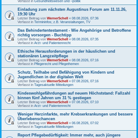
Verfasst in
Gesundheitswesen und –politik
Einladung zum nächsten Augustinus Forum am 11.11.26,
19:30 Uhr
Letzter Beitrag von
WernerSchell
«
08.08.2026, 07:36
Verfasst in
Termininfos; z.B. Veranstaltungen, TV
Das Behindertentestament - Wie Angehörige und Betroffene
richtig vorsorgen - Buchtipp
Letzter Beitrag von
WernerSchell
«
08.08.2026, 07:35
Verfasst in
Arzt- und Patientenrecht
Ethische Herausforderungen in der häuslichen und
stationären Langzeitpflege
Letzter Beitrag von
WernerSchell
«
08.08.2026, 07:16
Verfasst in
Pflegerecht und Pflegethemen
Schutz, Teilhabe und Befähigung von Kindern und
Jugendlichen in der digitalen Welt
Letzter Beitrag von
WernerSchell
«
07.08.2026, 07:16
Verfasst in
Tagesaktuelle Mitteilungen
Kindeswohlgefährdungen auf neuem Höchststand: Fallzahl
binnen fünf Jahren um 31 % gestiegen
Letzter Beitrag von
WernerSchell
«
07.08.2026, 07:10
Verfasst in
Arzt- und Patientenrecht
Weniger Herzinfarkte, mehr Krebserkrankungen und bessere
Überlebenschancen
Letzter Beitrag von
WernerSchell
«
06.08.2026, 07:02
Verfasst in
Tagesaktuelle Mitteilungen
Report Pflegebedürftigkeit: Immer mehr, auch jüngere