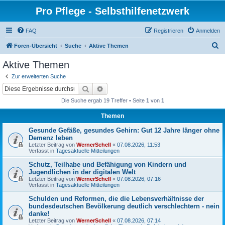
Pro Pflege - Selbsthilfenetzwerk
FAQ
Registrieren
Anmelden
S
Foren-Übersicht
Suche
Aktive Themen
u
Aktive Themen
c
Zur erweiterten Suche
h
Suche
Erweiterte Suche
e
Die Suche ergab 19 Treffer • Seite
1
von
1
Themen
Gesunde Gefäße, gesundes Gehirn: Gut 12 Jahre länger ohne
Demenz leben
Letzter Beitrag von
WernerSchell
«
07.08.2026, 11:53
Verfasst in
Tagesaktuelle Mitteilungen
Schutz, Teilhabe und Befähigung von Kindern und
Jugendlichen in der digitalen Welt
Letzter Beitrag von
WernerSchell
«
07.08.2026, 07:16
Verfasst in
Tagesaktuelle Mitteilungen
Schulden und Reformen, die die Lebensverhältnisse der
bundesdeutschen Bevölkerung deutlich verschlechtern - nein
danke!
Letzter Beitrag von
WernerSchell
«
07.08.2026, 07:14