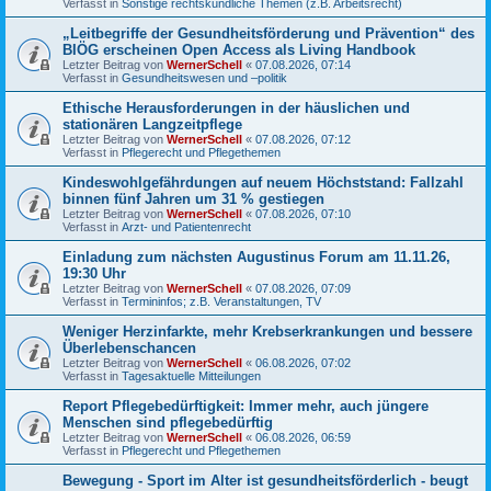
Verfasst in
Sonstige rechtskundliche Themen (z.B. Arbeitsrecht)
„Leitbegriffe der Gesundheitsförderung und Prävention“ des
BIÖG erscheinen Open Access als Living Handbook
Letzter Beitrag von
WernerSchell
«
07.08.2026, 07:14
Verfasst in
Gesundheitswesen und –politik
Ethische Herausforderungen in der häuslichen und
stationären Langzeitpflege
Letzter Beitrag von
WernerSchell
«
07.08.2026, 07:12
Verfasst in
Pflegerecht und Pflegethemen
Kindeswohlgefährdungen auf neuem Höchststand: Fallzahl
binnen fünf Jahren um 31 % gestiegen
Letzter Beitrag von
WernerSchell
«
07.08.2026, 07:10
Verfasst in
Arzt- und Patientenrecht
Einladung zum nächsten Augustinus Forum am 11.11.26,
19:30 Uhr
Letzter Beitrag von
WernerSchell
«
07.08.2026, 07:09
Verfasst in
Termininfos; z.B. Veranstaltungen, TV
Weniger Herzinfarkte, mehr Krebserkrankungen und bessere
Überlebenschancen
Letzter Beitrag von
WernerSchell
«
06.08.2026, 07:02
Verfasst in
Tagesaktuelle Mitteilungen
Report Pflegebedürftigkeit: Immer mehr, auch jüngere
Menschen sind pflegebedürftig
Letzter Beitrag von
WernerSchell
«
06.08.2026, 06:59
Verfasst in
Pflegerecht und Pflegethemen
Bewegung - Sport im Alter ist gesundheitsförderlich - beugt