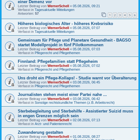
einer Demenz vor
Letzter Beitrag von
WernerSchell
«
05.08.2026, 09:21
Verfasst in
Tagesaktuelle Mitteilungen
Antworten:
57
1
2
3
4
5
6
Höheres biologisches Alter - höheres Krebsrisiko
Letzter Beitrag von
WernerSchell
«
05.08.2026, 07:07
Verfasst in
Tagesaktuelle Mitteilungen
Gemeinsam für Pflege und Planetare Gesundheit - BAGSO
startet Modellprojekt in fünf Pilotkommunen
Letzter Beitrag von
WernerSchell
«
05.08.2026, 07:03
Verfasst in
Pflegerecht und Pflegethemen
Finnland: Pflegefamilien statt Pflegeheim
Letzter Beitrag von
WernerSchell
«
05.08.2026, 07:02
Verfasst in
Pflegerecht und Pflegethemen
Uns droht ein Pflege-Kollaps! - Studie warnt vor Überalterung
Letzter Beitrag von
WernerSchell
«
03.08.2026, 06:45
Verfasst in
Pflegerecht und Pflegethemen
Journalisten stehen meist einer Partei nahe ...
Letzter Beitrag von
WernerSchell
«
03.08.2026, 06:42
Verfasst in
Sonstige rechtskundliche Themen (z.B. Arbeitsrecht)
Sterbebegleitung und Sterbehilfe - Assistierter Suizid muss
in engen Grenzen möglich sein
Letzter Beitrag von
WernerSchell
«
02.08.2026, 07:13
Verfasst in
Arzt- und Patientenrecht
Zuwanderung gestalten
Letzter Beitrag von
WernerSchell
«
01.08.2026, 08:27