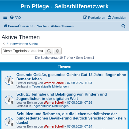
Pro Pflege - Selbsthilfenetzwerk
FAQ
Registrieren
Anmelden
S
Foren-Übersicht
Suche
Aktive Themen
u
Aktive Themen
c
Zur erweiterten Suche
h
Suche
Erweiterte Suche
e
Die Suche ergab 19 Treffer • Seite
1
von
1
Themen
Gesunde Gefäße, gesundes Gehirn: Gut 12 Jahre länger ohne
Demenz leben
Letzter Beitrag von
WernerSchell
«
07.08.2026, 11:53
Verfasst in
Tagesaktuelle Mitteilungen
Schutz, Teilhabe und Befähigung von Kindern und
Jugendlichen in der digitalen Welt
Letzter Beitrag von
WernerSchell
«
07.08.2026, 07:16
Verfasst in
Tagesaktuelle Mitteilungen
Schulden und Reformen, die die Lebensverhältnisse der
bundesdeutschen Bevölkerung deutlich verschlechtern - nein
danke!
Letzter Beitrag von
WernerSchell
«
07.08.2026, 07:14