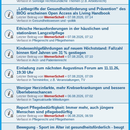
Verfasst in
Sonstige rechtskundliche Themen (z.B. Arbeitsrecht)
„Leitbegriffe der Gesundheitsförderung und Prävention“ des
BIÖG erscheinen Open Access als Living Handbook
Letzter Beitrag von
WernerSchell
«
07.08.2026, 07:14
Verfasst in
Gesundheitswesen und –politik
Ethische Herausforderungen in der häuslichen und
stationären Langzeitpflege
Letzter Beitrag von
WernerSchell
«
07.08.2026, 07:12
Verfasst in
Pflegerecht und Pflegethemen
Kindeswohlgefährdungen auf neuem Höchststand: Fallzahl
binnen fünf Jahren um 31 % gestiegen
Letzter Beitrag von
WernerSchell
«
07.08.2026, 07:10
Verfasst in
Arzt- und Patientenrecht
Einladung zum nächsten Augustinus Forum am 11.11.26,
19:30 Uhr
Letzter Beitrag von
WernerSchell
«
07.08.2026, 07:09
Verfasst in
Termininfos; z.B. Veranstaltungen, TV
Weniger Herzinfarkte, mehr Krebserkrankungen und bessere
Überlebenschancen
Letzter Beitrag von
WernerSchell
«
06.08.2026, 07:02
Verfasst in
Tagesaktuelle Mitteilungen
Report Pflegebedürftigkeit: Immer mehr, auch jüngere
Menschen sind pflegebedürftig
Letzter Beitrag von
WernerSchell
«
06.08.2026, 06:59
Verfasst in
Pflegerecht und Pflegethemen
Bewegung - Sport im Alter ist gesundheitsförderlich - beugt