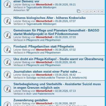
einer Demenz vor
Letzter Beitrag von
WernerSchell
«
05.08.2026, 09:21
Verfasst in
Tagesaktuelle Mitteilungen
Antworten:
57
1
2
3
4
5
6
Höheres biologisches Alter - höheres Krebsrisiko
Letzter Beitrag von
WernerSchell
«
05.08.2026, 07:07
Verfasst in
Tagesaktuelle Mitteilungen
Gemeinsam für Pflege und Planetare Gesundheit - BAGSO
startet Modellprojekt in fünf Pilotkommunen
Letzter Beitrag von
WernerSchell
«
05.08.2026, 07:03
Verfasst in
Pflegerecht und Pflegethemen
Finnland: Pflegefamilien statt Pflegeheim
Letzter Beitrag von
WernerSchell
«
05.08.2026, 07:02
Verfasst in
Pflegerecht und Pflegethemen
Uns droht ein Pflege-Kollaps! - Studie warnt vor Überalterung
Letzter Beitrag von
WernerSchell
«
03.08.2026, 06:45
Verfasst in
Pflegerecht und Pflegethemen
Journalisten stehen meist einer Partei nahe ...
Letzter Beitrag von
WernerSchell
«
03.08.2026, 06:42
Verfasst in
Sonstige rechtskundliche Themen (z.B. Arbeitsrecht)
Sterbebegleitung und Sterbehilfe - Assistierter Suizid muss
in engen Grenzen möglich sein
Letzter Beitrag von
WernerSchell
«
02.08.2026, 07:13
Verfasst in
Arzt- und Patientenrecht
Zuwanderung gestalten
Letzter Beitrag von
WernerSchell
«
01.08.2026, 08:27