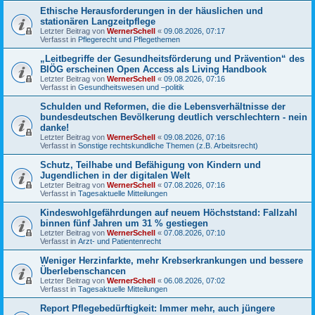
Ethische Herausforderungen in der häuslichen und
stationären Langzeitpflege
Letzter Beitrag von
WernerSchell
«
09.08.2026, 07:17
Verfasst in
Pflegerecht und Pflegethemen
„Leitbegriffe der Gesundheitsförderung und Prävention“ des
BIÖG erscheinen Open Access als Living Handbook
Letzter Beitrag von
WernerSchell
«
09.08.2026, 07:16
Verfasst in
Gesundheitswesen und –politik
Schulden und Reformen, die die Lebensverhältnisse der
bundesdeutschen Bevölkerung deutlich verschlechtern - nein
danke!
Letzter Beitrag von
WernerSchell
«
09.08.2026, 07:16
Verfasst in
Sonstige rechtskundliche Themen (z.B. Arbeitsrecht)
Schutz, Teilhabe und Befähigung von Kindern und
Jugendlichen in der digitalen Welt
Letzter Beitrag von
WernerSchell
«
07.08.2026, 07:16
Verfasst in
Tagesaktuelle Mitteilungen
Kindeswohlgefährdungen auf neuem Höchststand: Fallzahl
binnen fünf Jahren um 31 % gestiegen
Letzter Beitrag von
WernerSchell
«
07.08.2026, 07:10
Verfasst in
Arzt- und Patientenrecht
Weniger Herzinfarkte, mehr Krebserkrankungen und bessere
Überlebenschancen
Letzter Beitrag von
WernerSchell
«
06.08.2026, 07:02
Verfasst in
Tagesaktuelle Mitteilungen
Report Pflegebedürftigkeit: Immer mehr, auch jüngere