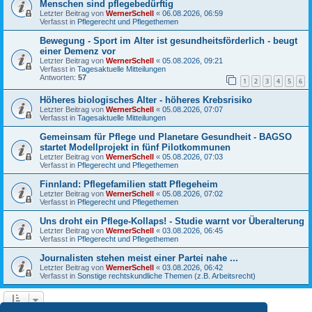
Menschen sind pflegebedürftig
Letzter Beitrag von
WernerSchell
«
06.08.2026, 06:59
Verfasst in
Pflegerecht und Pflegethemen
Bewegung - Sport im Alter ist gesundheitsförderlich - beugt
einer Demenz vor
Letzter Beitrag von
WernerSchell
«
05.08.2026, 09:21
Verfasst in
Tagesaktuelle Mitteilungen
Antworten:
57
1
2
3
4
5
6
Höheres biologisches Alter - höheres Krebsrisiko
Letzter Beitrag von
WernerSchell
«
05.08.2026, 07:07
Verfasst in
Tagesaktuelle Mitteilungen
Gemeinsam für Pflege und Planetare Gesundheit - BAGSO
startet Modellprojekt in fünf Pilotkommunen
Letzter Beitrag von
WernerSchell
«
05.08.2026, 07:03
Verfasst in
Pflegerecht und Pflegethemen
Finnland: Pflegefamilien statt Pflegeheim
Letzter Beitrag von
WernerSchell
«
05.08.2026, 07:02
Verfasst in
Pflegerecht und Pflegethemen
Uns droht ein Pflege-Kollaps! - Studie warnt vor Überalterung
Letzter Beitrag von
WernerSchell
«
03.08.2026, 06:45
Verfasst in
Pflegerecht und Pflegethemen
Journalisten stehen meist einer Partei nahe ...
Letzter Beitrag von
WernerSchell
«
03.08.2026, 06:42
Verfasst in
Sonstige rechtskundliche Themen (z.B. Arbeitsrecht)