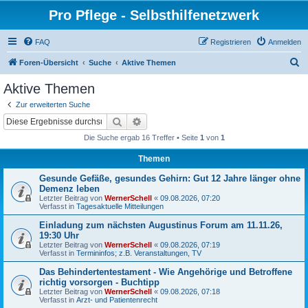
Pro Pflege - Selbsthilfenetzwerk
FAQ
Registrieren
Anmelden
S
Foren-Übersicht
Suche
Aktive Themen
u
Aktive Themen
c
Zur erweiterten Suche
h
Suche
Erweiterte Suche
e
Die Suche ergab 16 Treffer • Seite
1
von
1
Themen
Gesunde Gefäße, gesundes Gehirn: Gut 12 Jahre länger ohne
Demenz leben
Letzter Beitrag von
WernerSchell
«
09.08.2026, 07:20
Verfasst in
Tagesaktuelle Mitteilungen
Einladung zum nächsten Augustinus Forum am 11.11.26,
19:30 Uhr
Letzter Beitrag von
WernerSchell
«
09.08.2026, 07:19
Verfasst in
Termininfos; z.B. Veranstaltungen, TV
Das Behindertentestament - Wie Angehörige und Betroffene
richtig vorsorgen - Buchtipp
Letzter Beitrag von
WernerSchell
«
09.08.2026, 07:18
Verfasst in
Arzt- und Patientenrecht