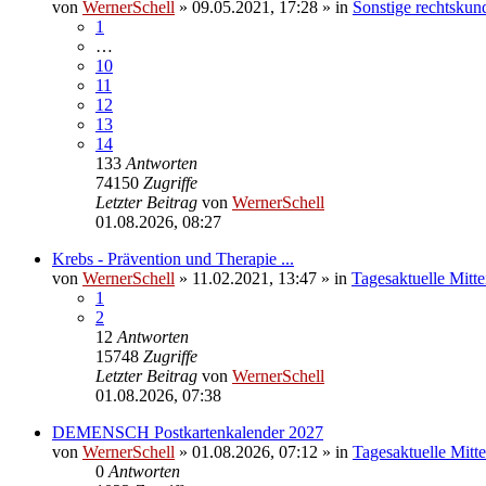
von
WernerSchell
»
09.05.2021, 17:28
» in
Sonstige rechtskun
1
…
10
11
12
13
14
133
Antworten
74150
Zugriffe
Letzter Beitrag
von
WernerSchell
01.08.2026, 08:27
Krebs - Prävention und Therapie ...
von
WernerSchell
»
11.02.2021, 13:47
» in
Tagesaktuelle Mitt
1
2
12
Antworten
15748
Zugriffe
Letzter Beitrag
von
WernerSchell
01.08.2026, 07:38
DEMENSCH Postkartenkalender 2027
von
WernerSchell
»
01.08.2026, 07:12
» in
Tagesaktuelle Mitt
0
Antworten