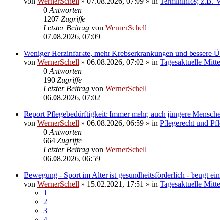
von
WernerSchell
»
07.08.2026, 07:09
» in
Termininfos; z.B. 
0
Antworten
1207
Zugriffe
Letzter Beitrag
von
WernerSchell
07.08.2026, 07:09
Weniger Herzinfarkte, mehr Krebserkrankungen und bessere 
von
WernerSchell
»
06.08.2026, 07:02
» in
Tagesaktuelle Mitt
0
Antworten
190
Zugriffe
Letzter Beitrag
von
WernerSchell
06.08.2026, 07:02
Report Pflegebedürftigkeit: Immer mehr, auch jüngere Mensche
von
WernerSchell
»
06.08.2026, 06:59
» in
Pflegerecht und Pf
0
Antworten
664
Zugriffe
Letzter Beitrag
von
WernerSchell
06.08.2026, 06:59
Bewegung - Sport im Alter ist gesundheitsförderlich - beugt e
von
WernerSchell
»
15.02.2021, 17:51
» in
Tagesaktuelle Mitt
1
2
3
4