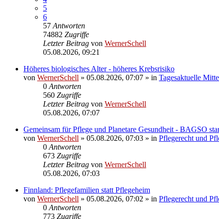
5
6
57
Antworten
74882
Zugriffe
Letzter Beitrag
von
WernerSchell
05.08.2026, 09:21
Höheres biologisches Alter - höheres Krebsrisiko
von
WernerSchell
»
05.08.2026, 07:07
» in
Tagesaktuelle Mitt
0
Antworten
560
Zugriffe
Letzter Beitrag
von
WernerSchell
05.08.2026, 07:07
Gemeinsam für Pflege und Planetare Gesundheit - BAGSO star
von
WernerSchell
»
05.08.2026, 07:03
» in
Pflegerecht und Pf
0
Antworten
673
Zugriffe
Letzter Beitrag
von
WernerSchell
05.08.2026, 07:03
Finnland: Pflegefamilien statt Pflegeheim
von
WernerSchell
»
05.08.2026, 07:02
» in
Pflegerecht und Pf
0
Antworten
773
Zugriffe