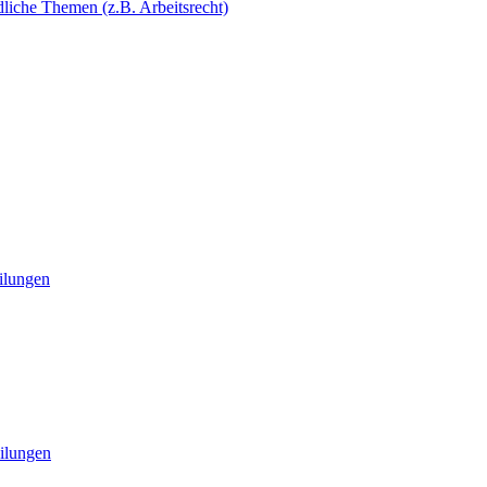
dliche Themen (z.B. Arbeitsrecht)
eilungen
eilungen