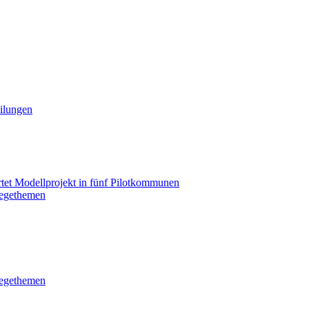
eilungen
tet Modellprojekt in fünf Pilotkommunen
legethemen
legethemen