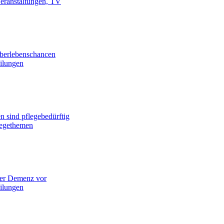
Veranstaltungen, TV
Überlebenschancen
eilungen
n sind pflegebedürftig
legethemen
iner Demenz vor
eilungen