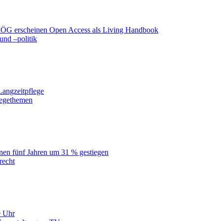
 BIÖG erscheinen Open Access als Living Handbook
nd –politik
Langzeitpflege
legethemen
nen fünf Jahren um 31 % gestiegen
recht
0 Uhr