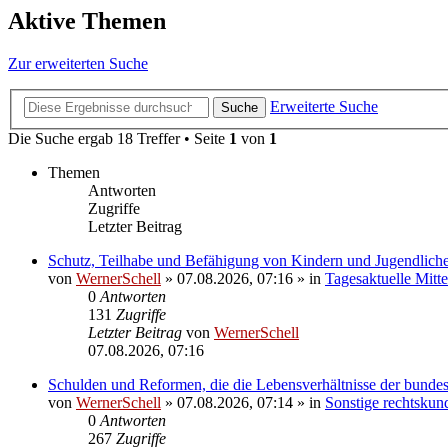
Aktive Themen
Zur erweiterten Suche
Erweiterte Suche
Suche
Die Suche ergab 18 Treffer • Seite
1
von
1
Themen
Antworten
Zugriffe
Letzter Beitrag
Schutz, Teilhabe und Befähigung von Kindern und Jugendlichen
von
WernerSchell
»
07.08.2026, 07:16
» in
Tagesaktuelle Mitt
0
Antworten
131
Zugriffe
Letzter Beitrag
von
WernerSchell
07.08.2026, 07:16
Schulden und Reformen, die die Lebensverhältnisse der bundes
von
WernerSchell
»
07.08.2026, 07:14
» in
Sonstige rechtskun
0
Antworten
267
Zugriffe