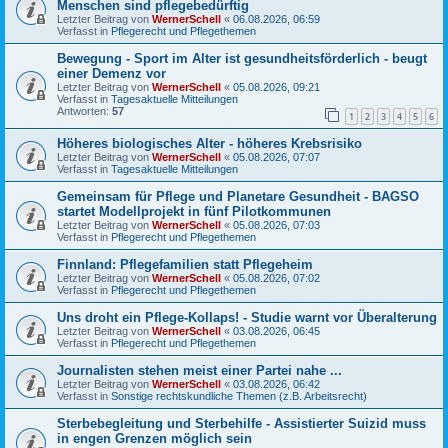
Menschen sind pflegebedürftig
Letzter Beitrag von
WernerSchell
«
06.08.2026, 06:59
Verfasst in
Pflegerecht und Pflegethemen
Bewegung - Sport im Alter ist gesundheitsförderlich - beugt
einer Demenz vor
Letzter Beitrag von
WernerSchell
«
05.08.2026, 09:21
Verfasst in
Tagesaktuelle Mitteilungen
Antworten:
57
1
2
3
4
5
6
Höheres biologisches Alter - höheres Krebsrisiko
Letzter Beitrag von
WernerSchell
«
05.08.2026, 07:07
Verfasst in
Tagesaktuelle Mitteilungen
Gemeinsam für Pflege und Planetare Gesundheit - BAGSO
startet Modellprojekt in fünf Pilotkommunen
Letzter Beitrag von
WernerSchell
«
05.08.2026, 07:03
Verfasst in
Pflegerecht und Pflegethemen
Finnland: Pflegefamilien statt Pflegeheim
Letzter Beitrag von
WernerSchell
«
05.08.2026, 07:02
Verfasst in
Pflegerecht und Pflegethemen
Uns droht ein Pflege-Kollaps! - Studie warnt vor Überalterung
Letzter Beitrag von
WernerSchell
«
03.08.2026, 06:45
Verfasst in
Pflegerecht und Pflegethemen
Journalisten stehen meist einer Partei nahe ...
Letzter Beitrag von
WernerSchell
«
03.08.2026, 06:42
Verfasst in
Sonstige rechtskundliche Themen (z.B. Arbeitsrecht)
Sterbebegleitung und Sterbehilfe - Assistierter Suizid muss
in engen Grenzen möglich sein