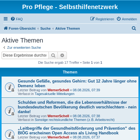
Pro Pflege - Selbsthilfenetzwerk
FAQ
Registrieren
Anmelden
S
Foren-Übersicht
Suche
Aktive Themen
u
Aktive Themen
c
Zur erweiterten Suche
h
Suche
Erweiterte Suche
e
Die Suche ergab 17 Treffer • Seite
1
von
1
Themen
Gesunde Gefäße, gesundes Gehirn: Gut 12 Jahre länger ohne
Demenz leben
Letzter Beitrag von
WernerSchell
«
08.08.2026, 07:39
Verfasst in
Tagesaktuelle Mitteilungen
Schulden und Reformen, die die Lebensverhältnisse der
bundesdeutschen Bevölkerung deutlich verschlechtern - nein
danke!
Letzter Beitrag von
WernerSchell
«
08.08.2026, 07:38
Verfasst in
Sonstige rechtskundliche Themen (z.B. Arbeitsrecht)
„Leitbegriffe der Gesundheitsförderung und Prävention“ des
BIÖG erscheinen Open Access als Living Handbook
Letzter Beitrag von
WernerSchell
«
08.08.2026, 07:37