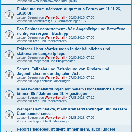
Verfasst in
Gesundheitswesen und –politik
Einladung zum nächsten Augustinus Forum am 11.11.26,
19:30 Uhr
Letzter Beitrag von
WernerSchell
«
08.08.2026, 07:36
Verfasst in
Termininfos; z.B. Veranstaltungen, TV
Das Behindertentestament - Wie Angehörige und Betroffene
richtig vorsorgen - Buchtipp
Letzter Beitrag von
WernerSchell
«
08.08.2026, 07:35
Verfasst in
Arzt- und Patientenrecht
Ethische Herausforderungen in der häuslichen und
stationären Langzeitpflege
Letzter Beitrag von
WernerSchell
«
08.08.2026, 07:16
Verfasst in
Pflegerecht und Pflegethemen
Schutz, Teilhabe und Befähigung von Kindern und
Jugendlichen in der digitalen Welt
Letzter Beitrag von
WernerSchell
«
07.08.2026, 07:16
Verfasst in
Tagesaktuelle Mitteilungen
Kindeswohlgefährdungen auf neuem Höchststand: Fallzahl
binnen fünf Jahren um 31 % gestiegen
Letzter Beitrag von
WernerSchell
«
07.08.2026, 07:10
Verfasst in
Arzt- und Patientenrecht
Weniger Herzinfarkte, mehr Krebserkrankungen und bessere
Überlebenschancen
Letzter Beitrag von
WernerSchell
«
06.08.2026, 07:02
Verfasst in
Tagesaktuelle Mitteilungen
Report Pflegebedürftigkeit: Immer mehr, auch jüngere