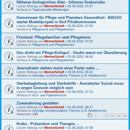
Höheres biologisches Alter - höheres Krebsrisiko
Letzter Beitrag von
WernerSchell
«
05.08.2026, 07:07
Verfasst in
Tagesaktuelle Mitteilungen
Gemeinsam für Pflege und Planetare Gesundheit - BAGSO
startet Modellprojekt in fünf Pilotkommunen
Letzter Beitrag von
WernerSchell
«
05.08.2026, 07:03
Verfasst in
Pflegerecht und Pflegethemen
Finnland: Pflegefamilien statt Pflegeheim
Letzter Beitrag von
WernerSchell
«
05.08.2026, 07:02
Verfasst in
Pflegerecht und Pflegethemen
Uns droht ein Pflege-Kollaps! - Studie warnt vor Überalterung
Letzter Beitrag von
WernerSchell
«
03.08.2026, 06:45
Verfasst in
Pflegerecht und Pflegethemen
Journalisten stehen meist einer Partei nahe ...
Letzter Beitrag von
WernerSchell
«
03.08.2026, 06:42
Verfasst in
Sonstige rechtskundliche Themen (z.B. Arbeitsrecht)
Sterbebegleitung und Sterbehilfe - Assistierter Suizid muss
in engen Grenzen möglich sein
Letzter Beitrag von
WernerSchell
«
02.08.2026, 07:13
Verfasst in
Arzt- und Patientenrecht
Zuwanderung gestalten
Letzter Beitrag von
WernerSchell
«
01.08.2026, 08:27
Verfasst in
Sonstige rechtskundliche Themen (z.B. Arbeitsrecht)
Antworten:
133
1
11
12
13
14
…
Krebs - Prävention und Therapie ...
Letzter Beitrag von
WernerSchell
«
01.08.2026, 07:38