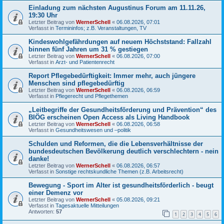
Einladung zum nächsten Augustinus Forum am 11.11.26,
19:30 Uhr
Letzter Beitrag von
WernerSchell
«
06.08.2026, 07:01
Verfasst in
Termininfos; z.B. Veranstaltungen, TV
Kindeswohlgefährdungen auf neuem Höchststand: Fallzahl
binnen fünf Jahren um 31 % gestiegen
Letzter Beitrag von
WernerSchell
«
06.08.2026, 07:00
Verfasst in
Arzt- und Patientenrecht
Report Pflegebedürftigkeit: Immer mehr, auch jüngere
Menschen sind pflegebedürftig
Letzter Beitrag von
WernerSchell
«
06.08.2026, 06:59
Verfasst in
Pflegerecht und Pflegethemen
„Leitbegriffe der Gesundheitsförderung und Prävention“ des
BIÖG erscheinen Open Access als Living Handbook
Letzter Beitrag von
WernerSchell
«
06.08.2026, 06:58
Verfasst in
Gesundheitswesen und –politik
Schulden und Reformen, die die Lebensverhältnisse der
bundesdeutschen Bevölkerung deutlich verschlechtern - nein
danke!
Letzter Beitrag von
WernerSchell
«
06.08.2026, 06:57
Verfasst in
Sonstige rechtskundliche Themen (z.B. Arbeitsrecht)
Bewegung - Sport im Alter ist gesundheitsförderlich - beugt
einer Demenz vor
Letzter Beitrag von
WernerSchell
«
05.08.2026, 09:21
Verfasst in
Tagesaktuelle Mitteilungen
Antworten:
57
1
2
3
4
5
6