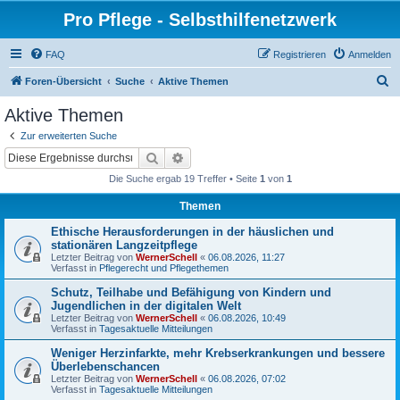
Pro Pflege - Selbsthilfenetzwerk
FAQ
Registrieren
Anmelden
S
Foren-Übersicht
Suche
Aktive Themen
u
Aktive Themen
c
Zur erweiterten Suche
h
Suche
Erweiterte Suche
e
Die Suche ergab 19 Treffer • Seite
1
von
1
Themen
Ethische Herausforderungen in der häuslichen und
stationären Langzeitpflege
Letzter Beitrag von
WernerSchell
«
06.08.2026, 11:27
Verfasst in
Pflegerecht und Pflegethemen
Schutz, Teilhabe und Befähigung von Kindern und
Jugendlichen in der digitalen Welt
Letzter Beitrag von
WernerSchell
«
06.08.2026, 10:49
Verfasst in
Tagesaktuelle Mitteilungen
Weniger Herzinfarkte, mehr Krebserkrankungen und bessere
Überlebenschancen
Letzter Beitrag von
WernerSchell
«
06.08.2026, 07:02
Verfasst in
Tagesaktuelle Mitteilungen