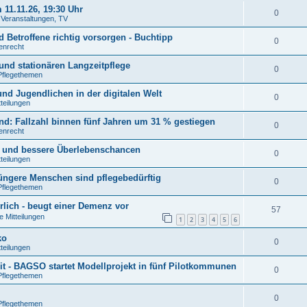
11.11.26, 19:30 Uhr
0
. Veranstaltungen, TV
 Betroffene richtig vorsorgen - Buchtipp
0
tenrecht
und stationären Langzeitpflege
0
Pflegethemen
nd Jugendlichen in der digitalen Welt
0
tteilungen
: Fallzahl binnen fünf Jahren um 31 % gestiegen
0
tenrecht
n und bessere Überlebenschancen
0
tteilungen
jüngere Menschen sind pflegebedürftig
0
Pflegethemen
rlich - beugt einer Demenz vor
57
e Mitteilungen
1
2
3
4
5
6
ko
0
tteilungen
t - BAGSO startet Modellprojekt in fünf Pilotkommunen
0
Pflegethemen
0
Pflegethemen