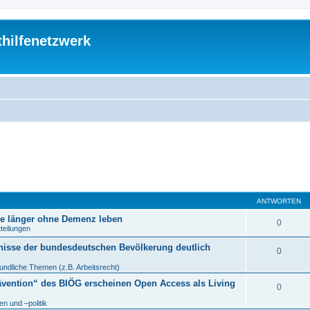
thilfenetzwerk
ANTWORTEN
re länger ohne Demenz leben
0
tteilungen
nisse der bundesdeutschen Bevölkerung deutlich
0
undliche Themen (z.B. Arbeitsrecht)
ävention“ des BIÖG erscheinen Open Access als Living
0
n und –politik