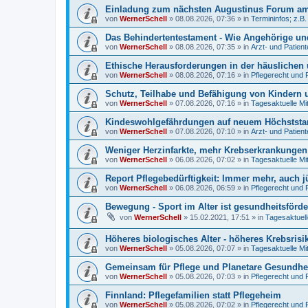
Einladung zum nächsten Augustinus Forum am 
von
WernerSchell
»
08.08.2026, 07:36
» in
Termininfos; z.B
Das Behindertentestament - Wie Angehörige und
von
WernerSchell
»
08.08.2026, 07:35
» in
Arzt- und Patien
Ethische Herausforderungen in der häuslichen 
von
WernerSchell
»
08.08.2026, 07:16
» in
Pflegerecht und 
Schutz, Teilhabe und Befähigung von Kindern u
von
WernerSchell
»
07.08.2026, 07:16
» in
Tagesaktuelle Mi
Kindeswohlgefährdungen auf neuem Höchststand
von
WernerSchell
»
07.08.2026, 07:10
» in
Arzt- und Patien
Weniger Herzinfarkte, mehr Krebserkrankunge
von
WernerSchell
»
06.08.2026, 07:02
» in
Tagesaktuelle Mi
Report Pflegebedürftigkeit: Immer mehr, auch 
von
WernerSchell
»
06.08.2026, 06:59
» in
Pflegerecht und 
Bewegung - Sport im Alter ist gesundheitsförde
von
WernerSchell
»
15.02.2021, 17:51
» in
Tagesaktuell
Höheres biologisches Alter - höheres Krebsrisi
von
WernerSchell
»
05.08.2026, 07:07
» in
Tagesaktuelle Mi
Gemeinsam für Pflege und Planetare Gesundhei
von
WernerSchell
»
05.08.2026, 07:03
» in
Pflegerecht und 
Finnland: Pflegefamilien statt Pflegeheim
von
WernerSchell
»
05.08.2026, 07:02
» in
Pflegerecht und 