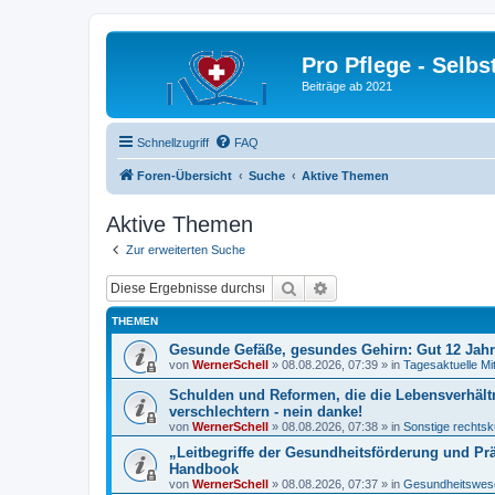
Pro Pflege - Selbs
Beiträge ab 2021
Schnellzugriff
FAQ
Foren-Übersicht
Suche
Aktive Themen
Aktive Themen
Zur erweiterten Suche
Suche
Erweiterte Suche
THEMEN
Gesunde Gefäße, gesundes Gehirn: Gut 12 Jah
von
WernerSchell
»
08.08.2026, 07:39
» in
Tagesaktuelle Mi
Schulden und Reformen, die die Lebensverhält
verschlechtern - nein danke!
von
WernerSchell
»
08.08.2026, 07:38
» in
Sonstige rechtsk
„Leitbegriffe der Gesundheitsförderung und Pr
Handbook
von
WernerSchell
»
08.08.2026, 07:37
» in
Gesundheitswese