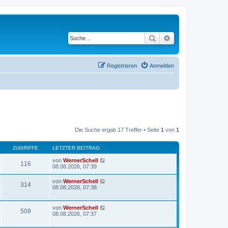
Suche
Erweiterte Suche
Registrieren
Anmelden
Die Suche ergab 17 Treffer • Seite
1
von
1
ZUGRIFFE
LETZTER BEITRAG
von
WernerSchell
116
08.08.2026, 07:39
von
WernerSchell
314
08.08.2026, 07:38
von
WernerSchell
509
08.08.2026, 07:37