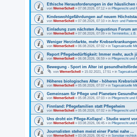
Ethische Herausforderungen in der häuslichen 
von
WernerSchell
»
07.08.2026, 07:12
» in
Pflegerecht und 
Kindeswohlgefährdungen auf neuem Höchststand
von
WernerSchell
»
07.08.2026, 07:10
» in
Arzt- und Patien
Einladung zum nächsten Augustinus Forum am 
von
WernerSchell
»
07.08.2026, 07:09
» in
Termininfos; z.B
Weniger Herzinfarkte, mehr Krebserkrankunge
von
WernerSchell
»
06.08.2026, 07:02
» in
Tagesaktuelle Mi
Report Pflegebedürftigkeit: Immer mehr, auch 
von
WernerSchell
»
06.08.2026, 06:59
» in
Pflegerecht und 
Bewegung - Sport im Alter ist gesundheitsförde
von
WernerSchell
»
15.02.2021, 17:51
» in
Tagesaktuell
Höheres biologisches Alter - höheres Krebsrisi
von
WernerSchell
»
05.08.2026, 07:07
» in
Tagesaktuelle Mi
Gemeinsam für Pflege und Planetare Gesundhei
von
WernerSchell
»
05.08.2026, 07:03
» in
Pflegerecht und 
Finnland: Pflegefamilien statt Pflegeheim
von
WernerSchell
»
05.08.2026, 07:02
» in
Pflegerecht und 
Uns droht ein Pflege-Kollaps! - Studie warnt vo
von
WernerSchell
»
03.08.2026, 06:45
» in
Pflegerecht und 
Journalisten stehen meist einer Partei nahe ...
von
WernerSchell
»
03.08.2026, 06:42
» in
Sonstige rechtsk