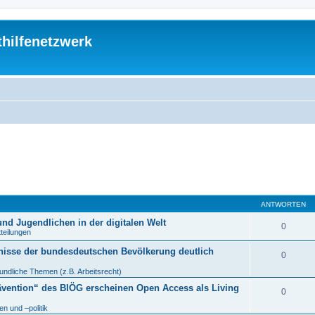
thilfenetzwerk
ANTWORTEN
nd Jugendlichen in der digitalen Welt
0
tteilungen
nisse der bundesdeutschen Bevölkerung deutlich
0
undliche Themen (z.B. Arbeitsrecht)
ävention“ des BIÖG erscheinen Open Access als Living
0
n und –politik