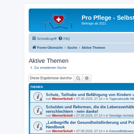
Pro Pflege - Selbs
Beiträge ab 2021
Schnellzugriff
FAQ
Foren-Übersicht
Suche
Aktive Themen
Aktive Themen
Zur erweiterten Suche
Suche
Erweiterte Suche
THEMEN
Schutz, Teilhabe und Befähigung von Kindern u
von
WernerSchell
»
07.08.2026, 07:16
» in
Tagesaktuelle Mi
Schulden und Reformen, die die Lebensverhält
verschlechtern - nein danke!
von
WernerSchell
»
07.08.2026, 07:14
» in
Sonstige rechtsk
„Leitbegriffe der Gesundheitsförderung und Pr
Handbook
von
WernerSchell
»
07.08.2026, 07:14
» in
Gesundheitswese