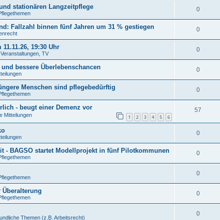
und stationären Langzeitpflege
0
Pflegethemen
: Fallzahl binnen fünf Jahren um 31 % gestiegen
0
tenrecht
11.11.26, 19:30 Uhr
0
. Veranstaltungen, TV
n und bessere Überlebenschancen
0
tteilungen
jüngere Menschen sind pflegebedürftig
0
Pflegethemen
rlich - beugt einer Demenz vor
57
e Mitteilungen
1
2
3
4
5
6
ko
0
tteilungen
t - BAGSO startet Modellprojekt in fünf Pilotkommunen
0
Pflegethemen
0
Pflegethemen
r Überalterung
0
Pflegethemen
0
undliche Themen (z.B. Arbeitsrecht)