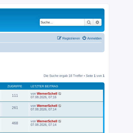
Suche
Erweiterte Suche
Registrieren
Anmelden
Die Suche ergab 18 Treffer • Seite
1
von
1
ZUGRIFFE
LETZTER BEITRAG
von
WernerSchell
111
07.08.2026, 07:16
von
WernerSchell
261
07.08.2026, 07:14
von
WernerSchell
468
07.08.2026, 07:14