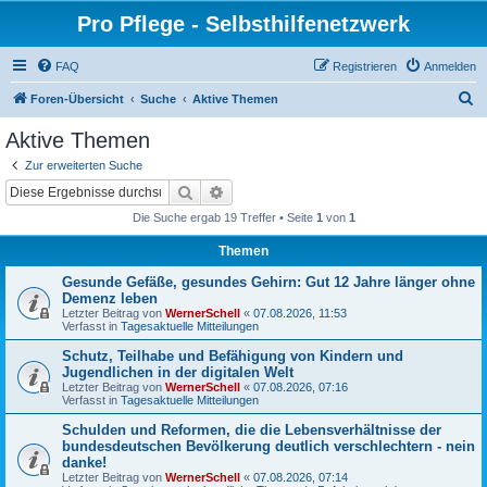
Pro Pflege - Selbsthilfenetzwerk
FAQ
Registrieren
Anmelden
S
Foren-Übersicht
Suche
Aktive Themen
u
Aktive Themen
c
Zur erweiterten Suche
h
Suche
Erweiterte Suche
e
Die Suche ergab 19 Treffer • Seite
1
von
1
Themen
Gesunde Gefäße, gesundes Gehirn: Gut 12 Jahre länger ohne
Demenz leben
Letzter Beitrag von
WernerSchell
«
07.08.2026, 11:53
Verfasst in
Tagesaktuelle Mitteilungen
Schutz, Teilhabe und Befähigung von Kindern und
Jugendlichen in der digitalen Welt
Letzter Beitrag von
WernerSchell
«
07.08.2026, 07:16
Verfasst in
Tagesaktuelle Mitteilungen
Schulden und Reformen, die die Lebensverhältnisse der
bundesdeutschen Bevölkerung deutlich verschlechtern - nein
danke!
Letzter Beitrag von
WernerSchell
«
07.08.2026, 07:14