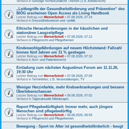
Verfasst in
Sonstige rechtskundliche Themen (z.B. Arbeitsrecht)
„Leitbegriffe der Gesundheitsförderung und Prävention“ des
BIÖG erscheinen Open Access als Living Handbook
Letzter Beitrag von
WernerSchell
«
07.08.2026, 07:14
Verfasst in
Gesundheitswesen und –politik
Ethische Herausforderungen in der häuslichen und
stationären Langzeitpflege
Letzter Beitrag von
WernerSchell
«
07.08.2026, 07:12
Verfasst in
Pflegerecht und Pflegethemen
Kindeswohlgefährdungen auf neuem Höchststand: Fallzahl
binnen fünf Jahren um 31 % gestiegen
Letzter Beitrag von
WernerSchell
«
07.08.2026, 07:10
Verfasst in
Arzt- und Patientenrecht
Einladung zum nächsten Augustinus Forum am 11.11.26,
19:30 Uhr
Letzter Beitrag von
WernerSchell
«
07.08.2026, 07:09
Verfasst in
Termininfos; z.B. Veranstaltungen, TV
Weniger Herzinfarkte, mehr Krebserkrankungen und bessere
Überlebenschancen
Letzter Beitrag von
WernerSchell
«
06.08.2026, 07:02
Verfasst in
Tagesaktuelle Mitteilungen
Report Pflegebedürftigkeit: Immer mehr, auch jüngere
Menschen sind pflegebedürftig
Letzter Beitrag von
WernerSchell
«
06.08.2026, 06:59
Verfasst in
Pflegerecht und Pflegethemen
Bewegung - Sport im Alter ist gesundheitsförderlich - beugt