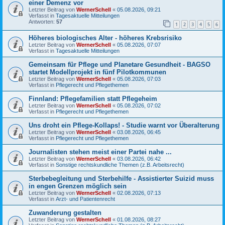
einer Demenz vor
Letzter Beitrag von
WernerSchell
«
05.08.2026, 09:21
Verfasst in
Tagesaktuelle Mitteilungen
Antworten:
57
1
2
3
4
5
6
Höheres biologisches Alter - höheres Krebsrisiko
Letzter Beitrag von
WernerSchell
«
05.08.2026, 07:07
Verfasst in
Tagesaktuelle Mitteilungen
Gemeinsam für Pflege und Planetare Gesundheit - BAGSO
startet Modellprojekt in fünf Pilotkommunen
Letzter Beitrag von
WernerSchell
«
05.08.2026, 07:03
Verfasst in
Pflegerecht und Pflegethemen
Finnland: Pflegefamilien statt Pflegeheim
Letzter Beitrag von
WernerSchell
«
05.08.2026, 07:02
Verfasst in
Pflegerecht und Pflegethemen
Uns droht ein Pflege-Kollaps! - Studie warnt vor Überalterung
Letzter Beitrag von
WernerSchell
«
03.08.2026, 06:45
Verfasst in
Pflegerecht und Pflegethemen
Journalisten stehen meist einer Partei nahe ...
Letzter Beitrag von
WernerSchell
«
03.08.2026, 06:42
Verfasst in
Sonstige rechtskundliche Themen (z.B. Arbeitsrecht)
Sterbebegleitung und Sterbehilfe - Assistierter Suizid muss
in engen Grenzen möglich sein
Letzter Beitrag von
WernerSchell
«
02.08.2026, 07:13
Verfasst in
Arzt- und Patientenrecht
Zuwanderung gestalten
Letzter Beitrag von
WernerSchell
«
01.08.2026, 08:27