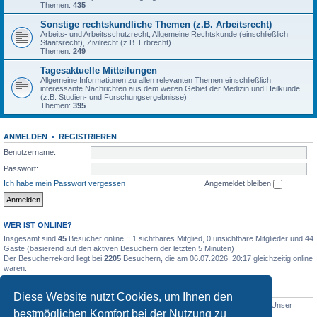
Themen:
435
Sonstige rechtskundliche Themen (z.B. Arbeitsrecht)
Arbeits- und Arbeitsschutzrecht, Allgemeine Rechtskunde (einschließlich
Staatsrecht), Zivilrecht (z.B. Erbrecht)
Themen:
249
Tagesaktuelle Mitteilungen
Allgemeine Informationen zu allen relevanten Themen einschließlich
interessante Nachrichten aus dem weiten Gebiet der Medizin und Heilkunde
(z.B. Studien- und Forschungsergebnisse)
Themen:
395
ANMELDEN
•
REGISTRIEREN
Benutzername:
Passwort:
Ich habe mein Passwort vergessen
Angemeldet bleiben
WER IST ONLINE?
Insgesamt sind
45
Besucher online :: 1 sichtbares Mitglied, 0 unsichtbare Mitglieder und 44
Gäste (basierend auf den aktiven Besuchern der letzten 5 Minuten)
Der Besucherrekord liegt bei
2205
Besuchern, die am 06.07.2026, 20:17 gleichzeitig online
waren.
STATISTIK
Diese Website nutzt Cookies, um Ihnen den
Beiträge insgesamt
5012
• Themen insgesamt
1633
• Mitglieder insgesamt
1
• Unser
bestmöglichen Komfort bei der Nutzung zu
neuestes Mitglied:
WernerSchell