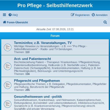
Pro Pflege - Selbsthilfenetzwerk
FAQ
Registrieren
Anmelden
S
Foren-Übersicht
u
Aktuelle Zeit: 07.08.2026, 13:21
c
Forum
h
Termininfos; z.B. Veranstaltungen, TV
e
Wichtige Hinweise zu Veranstaltungen - z.B. >>> "Pro Pflege -
Selbsthilfenetzwerk" - Radio- und TV-Sendungen.
Themen:
110
Arzt- und Patientenrecht
Rechtsbeziehung Patient – Therapeut / Krankenhaus / Pflegeeinrichtung,
Patientenselbstbestimmung, Heilkunde (z.B. Sterbehilfe usw.), Patienten-
Datenschutz (Schweigepflicht), Krankendokumentation, Haftung (z.B. bei
Pflichtwidrigkeiten), Betreuungs- und Unterbringungsrecht
Themen:
156
Pflegerecht und Pflegethemen
Pflegespezifische Themen; z.B. Delegation, Pflegedokumentation, Pflegefehler
und Haftung, Berufsrecht der Pflegeberufe
Themen:
285
Gesundheitswesen und –politik
Gesundheitswesen, Krankenhaus- und Heimwesen, Katastrophenschutz,
Rettungsdienst, Arzneimittel- und Lebensmittelwesen, Infektionsschutzrecht,
Sozialrecht (z.B. Krankenversicherung, Pflegeversicherung) einschl.
Sozialhilfe und private Versorgung