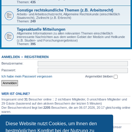
Themen:
435
Sonstige rechtskundliche Themen (z.B. Arbeitsrecht)
Arbeits- und Arbeitsschutzrecht, Allgemeine Rechtskunde (einschließlich
Staatsrecht), Zivilrecht (z.B. Erbrecht)
Themen:
249
Tagesaktuelle Mitteilungen
Allgemeine Informationen zu allen relevanten Themen einschließlich
interessante Nachrichten aus dem weiten Gebiet der Medizin und Heilkunde
(z.B. Studien- und Forschungsergebnisse)
Themen:
395
ANMELDEN
•
REGISTRIEREN
Benutzername:
Passwort:
Ich habe mein Passwort vergessen
Angemeldet bleiben
WER IST ONLINE?
Insgesamt sind
31
Besucher online :: 2 sichtbare Mitglieder, 0 unsichtbare Mitglieder und
29 Gäste (basierend auf den aktiven Besuchern der letzten 5 Minuten)
Der Besucherrekord liegt bei
2205
Besuchern, die am 06.07.2026, 20:17 gleichzeitig online
waren.
STATISTIK
Diese Website nutzt Cookies, um Ihnen den
Beiträge insgesamt
5012
• Themen insgesamt
1633
• Mitglieder insgesamt
1
• Unser
bestmöglichen Komfort bei der Nutzung zu
neuestes Mitglied:
WernerSchell