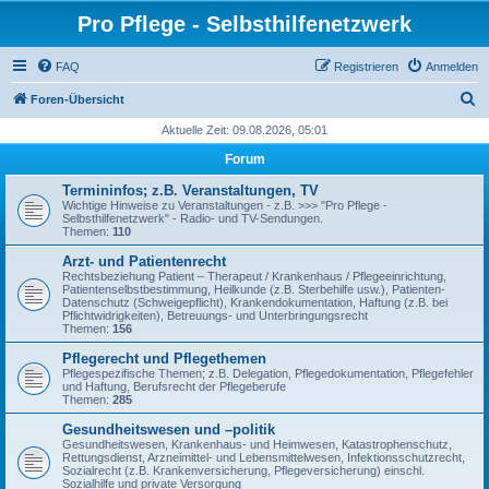
Pro Pflege - Selbsthilfenetzwerk
FAQ
Registrieren
Anmelden
S
Foren-Übersicht
u
Aktuelle Zeit: 09.08.2026, 05:01
c
Forum
h
Termininfos; z.B. Veranstaltungen, TV
e
Wichtige Hinweise zu Veranstaltungen - z.B. >>> "Pro Pflege -
Selbsthilfenetzwerk" - Radio- und TV-Sendungen.
Themen:
110
Arzt- und Patientenrecht
Rechtsbeziehung Patient – Therapeut / Krankenhaus / Pflegeeinrichtung,
Patientenselbstbestimmung, Heilkunde (z.B. Sterbehilfe usw.), Patienten-
Datenschutz (Schweigepflicht), Krankendokumentation, Haftung (z.B. bei
Pflichtwidrigkeiten), Betreuungs- und Unterbringungsrecht
Themen:
156
Pflegerecht und Pflegethemen
Pflegespezifische Themen; z.B. Delegation, Pflegedokumentation, Pflegefehler
und Haftung, Berufsrecht der Pflegeberufe
Themen:
285
Gesundheitswesen und –politik
Gesundheitswesen, Krankenhaus- und Heimwesen, Katastrophenschutz,
Rettungsdienst, Arzneimittel- und Lebensmittelwesen, Infektionsschutzrecht,
Sozialrecht (z.B. Krankenversicherung, Pflegeversicherung) einschl.
Sozialhilfe und private Versorgung