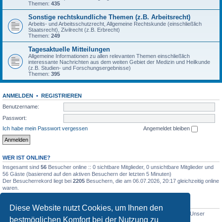
Themen:
435
Sonstige rechtskundliche Themen (z.B. Arbeitsrecht)
Arbeits- und Arbeitsschutzrecht, Allgemeine Rechtskunde (einschließlich
Staatsrecht), Zivilrecht (z.B. Erbrecht)
Themen:
249
Tagesaktuelle Mitteilungen
Allgemeine Informationen zu allen relevanten Themen einschließlich
interessante Nachrichten aus dem weiten Gebiet der Medizin und Heilkunde
(z.B. Studien- und Forschungsergebnisse)
Themen:
395
ANMELDEN
•
REGISTRIEREN
Benutzername:
Passwort:
Ich habe mein Passwort vergessen
Angemeldet bleiben
WER IST ONLINE?
Insgesamt sind
56
Besucher online :: 0 sichtbare Mitglieder, 0 unsichtbare Mitglieder und
56 Gäste (basierend auf den aktiven Besuchern der letzten 5 Minuten)
Der Besucherrekord liegt bei
2205
Besuchern, die am 06.07.2026, 20:17 gleichzeitig online
waren.
STATISTIK
Diese Website nutzt Cookies, um Ihnen den
Beiträge insgesamt
5012
• Themen insgesamt
1633
• Mitglieder insgesamt
1
• Unser
bestmöglichen Komfort bei der Nutzung zu
neuestes Mitglied:
WernerSchell