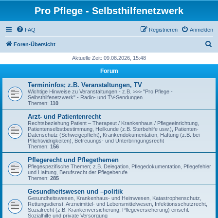
Pro Pflege - Selbsthilfenetzwerk
FAQ
Registrieren
Anmelden
S
Foren-Übersicht
u
Aktuelle Zeit: 09.08.2026, 15:48
c
Forum
h
Termininfos; z.B. Veranstaltungen, TV
e
Wichtige Hinweise zu Veranstaltungen - z.B. >>> "Pro Pflege -
Selbsthilfenetzwerk" - Radio- und TV-Sendungen.
Themen:
110
Arzt- und Patientenrecht
Rechtsbeziehung Patient – Therapeut / Krankenhaus / Pflegeeinrichtung,
Patientenselbstbestimmung, Heilkunde (z.B. Sterbehilfe usw.), Patienten-
Datenschutz (Schweigepflicht), Krankendokumentation, Haftung (z.B. bei
Pflichtwidrigkeiten), Betreuungs- und Unterbringungsrecht
Themen:
156
Pflegerecht und Pflegethemen
Pflegespezifische Themen; z.B. Delegation, Pflegedokumentation, Pflegefehler
und Haftung, Berufsrecht der Pflegeberufe
Themen:
285
Gesundheitswesen und –politik
Gesundheitswesen, Krankenhaus- und Heimwesen, Katastrophenschutz,
Rettungsdienst, Arzneimittel- und Lebensmittelwesen, Infektionsschutzrecht,
Sozialrecht (z.B. Krankenversicherung, Pflegeversicherung) einschl.
Sozialhilfe und private Versorgung