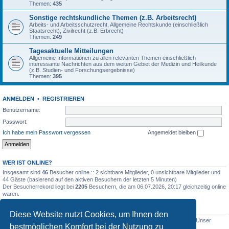
Themen:
435
Sonstige rechtskundliche Themen (z.B. Arbeitsrecht)
Arbeits- und Arbeitsschutzrecht, Allgemeine Rechtskunde (einschließlich
Staatsrecht), Zivilrecht (z.B. Erbrecht)
Themen:
249
Tagesaktuelle Mitteilungen
Allgemeine Informationen zu allen relevanten Themen einschließlich
interessante Nachrichten aus dem weiten Gebiet der Medizin und Heilkunde
(z.B. Studien- und Forschungsergebnisse)
Themen:
395
ANMELDEN
•
REGISTRIEREN
Benutzername:
Passwort:
Ich habe mein Passwort vergessen
Angemeldet bleiben
WER IST ONLINE?
Insgesamt sind
46
Besucher online :: 2 sichtbare Mitglieder, 0 unsichtbare Mitglieder und
44 Gäste (basierend auf den aktiven Besuchern der letzten 5 Minuten)
Der Besucherrekord liegt bei
2205
Besuchern, die am 06.07.2026, 20:17 gleichzeitig online
waren.
STATISTIK
Diese Website nutzt Cookies, um Ihnen den
Beiträge insgesamt
5012
• Themen insgesamt
1633
• Mitglieder insgesamt
1
• Unser
bestmöglichen Komfort bei der Nutzung zu
neuestes Mitglied:
WernerSchell