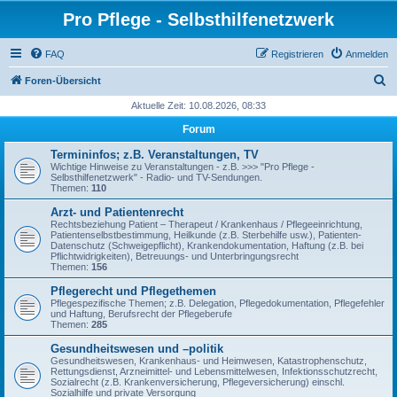
Pro Pflege - Selbsthilfenetzwerk
FAQ
Registrieren
Anmelden
S
Foren-Übersicht
u
Aktuelle Zeit: 10.08.2026, 08:33
c
Forum
h
Termininfos; z.B. Veranstaltungen, TV
e
Wichtige Hinweise zu Veranstaltungen - z.B. >>> "Pro Pflege -
Selbsthilfenetzwerk" - Radio- und TV-Sendungen.
Themen:
110
Arzt- und Patientenrecht
Rechtsbeziehung Patient – Therapeut / Krankenhaus / Pflegeeinrichtung,
Patientenselbstbestimmung, Heilkunde (z.B. Sterbehilfe usw.), Patienten-
Datenschutz (Schweigepflicht), Krankendokumentation, Haftung (z.B. bei
Pflichtwidrigkeiten), Betreuungs- und Unterbringungsrecht
Themen:
156
Pflegerecht und Pflegethemen
Pflegespezifische Themen; z.B. Delegation, Pflegedokumentation, Pflegefehler
und Haftung, Berufsrecht der Pflegeberufe
Themen:
285
Gesundheitswesen und –politik
Gesundheitswesen, Krankenhaus- und Heimwesen, Katastrophenschutz,
Rettungsdienst, Arzneimittel- und Lebensmittelwesen, Infektionsschutzrecht,
Sozialrecht (z.B. Krankenversicherung, Pflegeversicherung) einschl.
Sozialhilfe und private Versorgung