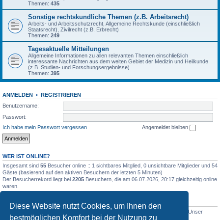
Themen:
435
Sonstige rechtskundliche Themen (z.B. Arbeitsrecht)
Arbeits- und Arbeitsschutzrecht, Allgemeine Rechtskunde (einschließlich
Staatsrecht), Zivilrecht (z.B. Erbrecht)
Themen:
249
Tagesaktuelle Mitteilungen
Allgemeine Informationen zu allen relevanten Themen einschließlich
interessante Nachrichten aus dem weiten Gebiet der Medizin und Heilkunde
(z.B. Studien- und Forschungsergebnisse)
Themen:
395
ANMELDEN
•
REGISTRIEREN
Benutzername:
Passwort:
Ich habe mein Passwort vergessen
Angemeldet bleiben
WER IST ONLINE?
Insgesamt sind
55
Besucher online :: 1 sichtbares Mitglied, 0 unsichtbare Mitglieder und 54
Gäste (basierend auf den aktiven Besuchern der letzten 5 Minuten)
Der Besucherrekord liegt bei
2205
Besuchern, die am 06.07.2026, 20:17 gleichzeitig online
waren.
STATISTIK
Diese Website nutzt Cookies, um Ihnen den
Beiträge insgesamt
5012
• Themen insgesamt
1633
• Mitglieder insgesamt
1
• Unser
bestmöglichen Komfort bei der Nutzung zu
neuestes Mitglied:
WernerSchell