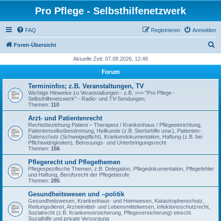
Pro Pflege - Selbsthilfenetzwerk
FAQ
Registrieren
Anmelden
S
Foren-Übersicht
u
Aktuelle Zeit: 07.08.2026, 12:48
c
Forum
h
Termininfos; z.B. Veranstaltungen, TV
e
Wichtige Hinweise zu Veranstaltungen - z.B. >>> "Pro Pflege -
Selbsthilfenetzwerk" - Radio- und TV-Sendungen.
Themen:
110
Arzt- und Patientenrecht
Rechtsbeziehung Patient – Therapeut / Krankenhaus / Pflegeeinrichtung,
Patientenselbstbestimmung, Heilkunde (z.B. Sterbehilfe usw.), Patienten-
Datenschutz (Schweigepflicht), Krankendokumentation, Haftung (z.B. bei
Pflichtwidrigkeiten), Betreuungs- und Unterbringungsrecht
Themen:
156
Pflegerecht und Pflegethemen
Pflegespezifische Themen; z.B. Delegation, Pflegedokumentation, Pflegefehler
und Haftung, Berufsrecht der Pflegeberufe
Themen:
285
Gesundheitswesen und –politik
Gesundheitswesen, Krankenhaus- und Heimwesen, Katastrophenschutz,
Rettungsdienst, Arzneimittel- und Lebensmittelwesen, Infektionsschutzrecht,
Sozialrecht (z.B. Krankenversicherung, Pflegeversicherung) einschl.
Sozialhilfe und private Versorgung