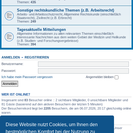
Themen:
435
Sonstige rechtskundliche Themen (z.B. Arbeitsrecht)
Arbeits- und Arbeitsschutzrecht, Allgemeine Rechtskunde (einschließlich
Staatsrecht), Zivilrecht (z.B. Erbrecht)
Themen:
249
Tagesaktuelle Mitteilungen
Allgemeine Informationen zu allen relevanten Themen einschließlich
interessante Nachrichten aus dem weiten Gebiet der Medizin und Heilkunde
(z.B. Studien- und Forschungsergebnisse)
Themen:
394
ANMELDEN
•
REGISTRIEREN
Benutzername:
Passwort:
Ich habe mein Passwort vergessen
Angemeldet bleiben
WER IST ONLINE?
Insgesamt sind
83
Besucher online :: 2 sichtbare Mitglieder, 0 unsichtbare Mitglieder und
81 Gäste (basierend auf den aktiven Besuchern der letzten 5 Minuten)
Der Besucherrekord liegt bei
2205
Besuchern, die am 06.07.2026, 20:17 gleichzeitig online
waren.
STATISTIK
Diese Website nutzt Cookies, um Ihnen den
Beiträge insgesamt
5011
• Themen insgesamt
1632
• Mitglieder insgesamt
1
• Unser
bestmöglichen Komfort bei der Nutzung zu
neuestes Mitglied:
WernerSchell