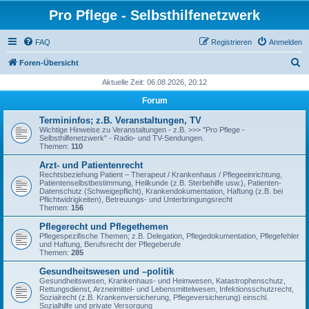
Pro Pflege - Selbsthilfenetzwerk
FAQ
Registrieren
Anmelden
S
Foren-Übersicht
u
Aktuelle Zeit: 06.08.2026, 20:12
c
Forum
h
Termininfos; z.B. Veranstaltungen, TV
e
Wichtige Hinweise zu Veranstaltungen - z.B. >>> "Pro Pflege -
Selbsthilfenetzwerk" - Radio- und TV-Sendungen.
Themen:
110
Arzt- und Patientenrecht
Rechtsbeziehung Patient – Therapeut / Krankenhaus / Pflegeeinrichtung,
Patientenselbstbestimmung, Heilkunde (z.B. Sterbehilfe usw.), Patienten-
Datenschutz (Schweigepflicht), Krankendokumentation, Haftung (z.B. bei
Pflichtwidrigkeiten), Betreuungs- und Unterbringungsrecht
Themen:
156
Pflegerecht und Pflegethemen
Pflegespezifische Themen; z.B. Delegation, Pflegedokumentation, Pflegefehler
und Haftung, Berufsrecht der Pflegeberufe
Themen:
285
Gesundheitswesen und –politik
Gesundheitswesen, Krankenhaus- und Heimwesen, Katastrophenschutz,
Rettungsdienst, Arzneimittel- und Lebensmittelwesen, Infektionsschutzrecht,
Sozialrecht (z.B. Krankenversicherung, Pflegeversicherung) einschl.
Sozialhilfe und private Versorgung