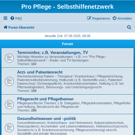
Pro Pflege - Selbsthilfenetzwerk
FAQ
Registrieren
Anmelden
S
Foren-Übersicht
u
Aktuelle Zeit: 07.08.2026, 08:06
c
Forum
h
Termininfos; z.B. Veranstaltungen, TV
e
Wichtige Hinweise zu Veranstaltungen - z.B. >>> "Pro Pflege -
Selbsthilfenetzwerk" - Radio- und TV-Sendungen.
Themen:
110
Arzt- und Patientenrecht
Rechtsbeziehung Patient – Therapeut / Krankenhaus / Pflegeeinrichtung,
Patientenselbstbestimmung, Heilkunde (z.B. Sterbehilfe usw.), Patienten-
Datenschutz (Schweigepflicht), Krankendokumentation, Haftung (z.B. bei
Pflichtwidrigkeiten), Betreuungs- und Unterbringungsrecht
Themen:
156
Pflegerecht und Pflegethemen
Pflegespezifische Themen; z.B. Delegation, Pflegedokumentation, Pflegefehler
und Haftung, Berufsrecht der Pflegeberufe
Themen:
285
Gesundheitswesen und –politik
Gesundheitswesen, Krankenhaus- und Heimwesen, Katastrophenschutz,
Rettungsdienst, Arzneimittel- und Lebensmittelwesen, Infektionsschutzrecht,
Sozialrecht (z.B. Krankenversicherung, Pflegeversicherung) einschl.
Sozialhilfe und private Versorgung