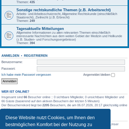
Themen:
435
Sonstige rechtskundliche Themen (z.B. Arbeitsrecht)
Arbeits- und Arbeitsschutzrecht, Allgemeine Rechtskunde (einschließlich
Staatsrecht), Zivilrecht (z.B. Erbrecht)
Themen:
249
Tagesaktuelle Mitteilungen
Allgemeine Informationen zu allen relevanten Themen einschließlich
interessante Nachrichten aus dem weiten Gebiet der Medizin und Heilkunde
(z.B. Studien- und Forschungsergebnisse)
Themen:
394
ANMELDEN
•
REGISTRIEREN
Benutzername:
Passwort:
Ich habe mein Passwort vergessen
Angemeldet bleiben
WER IST ONLINE?
Insgesamt sind
66
Besucher online :: 0 sichtbare Mitglieder, 0 unsichtbare Mitglieder und
66 Gäste (basierend auf den aktiven Besuchern der letzten 5 Minuten)
Der Besucherrekord liegt bei
2205
Besuchern, die am 06.07.2026, 20:17 gleichzeitig online
waren.
Diese Website nutzt Cookies, um Ihnen den
STATISTIK
bestmöglichen Komfort bei der Nutzung zu
Beiträge insgesamt
5011
• Themen insgesamt
1632
• Mitglieder insgesamt
1
• Unser
neuestes Mitglied:
WernerSchell