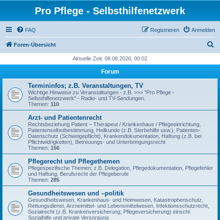
Pro Pflege - Selbsthilfenetzwerk
FAQ
Registrieren
Anmelden
S
Foren-Übersicht
u
Aktuelle Zeit: 08.08.2026, 00:02
c
Forum
h
Termininfos; z.B. Veranstaltungen, TV
e
Wichtige Hinweise zu Veranstaltungen - z.B. >>> "Pro Pflege -
Selbsthilfenetzwerk" - Radio- und TV-Sendungen.
Themen:
110
Arzt- und Patientenrecht
Rechtsbeziehung Patient – Therapeut / Krankenhaus / Pflegeeinrichtung,
Patientenselbstbestimmung, Heilkunde (z.B. Sterbehilfe usw.), Patienten-
Datenschutz (Schweigepflicht), Krankendokumentation, Haftung (z.B. bei
Pflichtwidrigkeiten), Betreuungs- und Unterbringungsrecht
Themen:
156
Pflegerecht und Pflegethemen
Pflegespezifische Themen; z.B. Delegation, Pflegedokumentation, Pflegefehler
und Haftung, Berufsrecht der Pflegeberufe
Themen:
285
Gesundheitswesen und –politik
Gesundheitswesen, Krankenhaus- und Heimwesen, Katastrophenschutz,
Rettungsdienst, Arzneimittel- und Lebensmittelwesen, Infektionsschutzrecht,
Sozialrecht (z.B. Krankenversicherung, Pflegeversicherung) einschl.
Sozialhilfe und private Versorgung