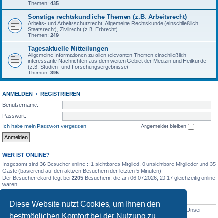
Themen:
435
Sonstige rechtskundliche Themen (z.B. Arbeitsrecht)
Arbeits- und Arbeitsschutzrecht, Allgemeine Rechtskunde (einschließlich
Staatsrecht), Zivilrecht (z.B. Erbrecht)
Themen:
249
Tagesaktuelle Mitteilungen
Allgemeine Informationen zu allen relevanten Themen einschließlich
interessante Nachrichten aus dem weiten Gebiet der Medizin und Heilkunde
(z.B. Studien- und Forschungsergebnisse)
Themen:
395
ANMELDEN
•
REGISTRIEREN
Benutzername:
Passwort:
Ich habe mein Passwort vergessen
Angemeldet bleiben
WER IST ONLINE?
Insgesamt sind
36
Besucher online :: 1 sichtbares Mitglied, 0 unsichtbare Mitglieder und 35
Gäste (basierend auf den aktiven Besuchern der letzten 5 Minuten)
Der Besucherrekord liegt bei
2205
Besuchern, die am 06.07.2026, 20:17 gleichzeitig online
waren.
STATISTIK
Diese Website nutzt Cookies, um Ihnen den
Beiträge insgesamt
5012
• Themen insgesamt
1633
• Mitglieder insgesamt
1
• Unser
bestmöglichen Komfort bei der Nutzung zu
neuestes Mitglied:
WernerSchell