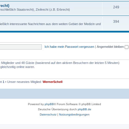
echt)
249
chließlich Staatsrecht), Zivilrecht (z.B. Erbrecht)
394
ießlich interessante Nachrichten aus dem weiten Gebiet der Medizin und
Ich habe mein Passwort vergessen
|
Angemeldet bleiben
re Mitglieder und 48 Gäste (basierend auf den aktiven Besuchern der letzten 5 Minuten)
leichzeitig online waren.
mt
1
• Unser neuestes Mitglied:
WernerSchell
Powered by
phpBB
® Forum Software © phpBB Limited
Deutsche Übersetzung durch
phpBB.de
Datenschutz
|
Nutzungsbedingungen