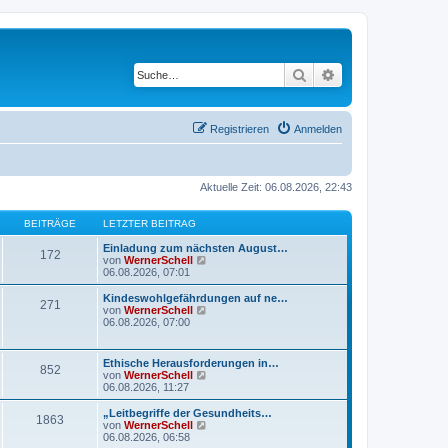
Suche
Erweiterte Suche
Registrieren
Anmelden
Aktuelle Zeit: 06.08.2026, 22:43
BEITRÄGE
LETZTER BEITRAG
Einladung zum nächsten August…
172
N
von
WernerSchell
e
06.08.2026, 07:01
u
e
Kindeswohlgefährdungen auf ne…
271
s
N
von
WernerSchell
t
e
06.08.2026, 07:00
e
u
r
e
B
s
Ethische Herausforderungen in…
e
852
t
N
von
WernerSchell
i
e
e
06.08.2026, 11:27
t
r
u
r
B
e
„Leitbegriffe der Gesundheits…
a
e
1863
s
N
von
WernerSchell
g
i
t
e
06.08.2026, 06:58
t
e