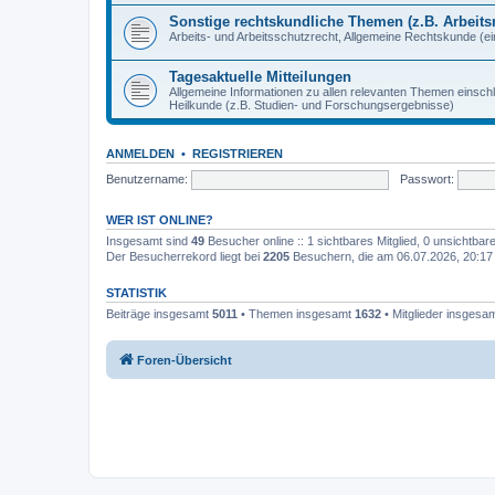
Sonstige rechtskundliche Themen (z.B. Arbeitsr
Arbeits- und Arbeitsschutzrecht, Allgemeine Rechtskunde (eins
Tagesaktuelle Mitteilungen
Allgemeine Informationen zu allen relevanten Themen einschl
Heilkunde (z.B. Studien- und Forschungsergebnisse)
ANMELDEN
•
REGISTRIEREN
Benutzername:
Passwort:
WER IST ONLINE?
Insgesamt sind
49
Besucher online :: 1 sichtbares Mitglied, 0 unsichtba
Der Besucherrekord liegt bei
2205
Besuchern, die am 06.07.2026, 20:17 g
STATISTIK
Beiträge insgesamt
5011
• Themen insgesamt
1632
• Mitglieder insgesa
Foren-Übersicht