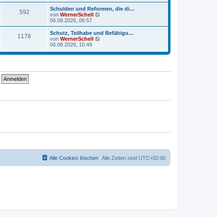
u
r
r
e
a
Schulden und Reformen, die di…
B
592
s
g
N
von
WernerSchell
e
t
e
06.08.2026, 06:57
i
e
u
t
r
e
Schutz, Teilhabe und Befähigu…
r
B
1178
s
N
von
WernerSchell
a
e
t
e
06.08.2026, 10:49
g
i
e
u
t
r
e
r
B
s
a
e
t
g
i
e
t
r
r
B
a
e
g
i
t
r
a
g
Alle Cookies löschen
Alle Zeiten sind
UTC+02:00