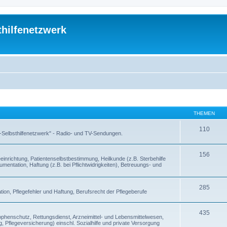
thilfenetzwerk
THEMEN
110
 -Selbsthilfenetzwerk" - Radio- und TV-Sendungen.
156
inrichtung, Patientenselbstbestimmung, Heilkunde (z.B. Sterbehilfe
entation, Haftung (z.B. bei Pflichtwidrigkeiten), Betreuungs- und
285
ion, Pflegefehler und Haftung, Berufsrecht der Pflegeberufe
435
enschutz, Rettungsdienst, Arzneimittel- und Lebensmittelwesen,
, Pflegeversicherung) einschl. Sozialhilfe und private Versorgung