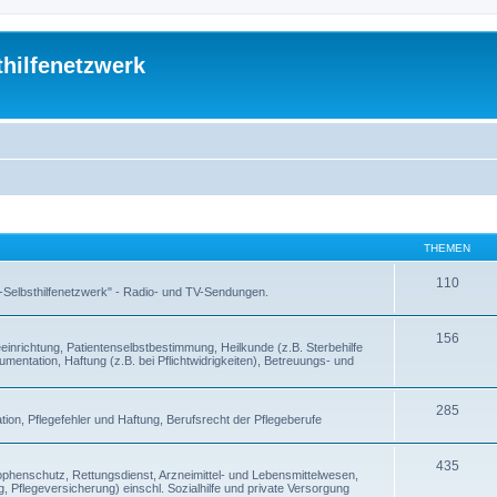
thilfenetzwerk
THEMEN
110
 -Selbsthilfenetzwerk" - Radio- und TV-Sendungen.
156
inrichtung, Patientenselbstbestimmung, Heilkunde (z.B. Sterbehilfe
entation, Haftung (z.B. bei Pflichtwidrigkeiten), Betreuungs- und
285
ion, Pflegefehler und Haftung, Berufsrecht der Pflegeberufe
435
enschutz, Rettungsdienst, Arzneimittel- und Lebensmittelwesen,
, Pflegeversicherung) einschl. Sozialhilfe und private Versorgung