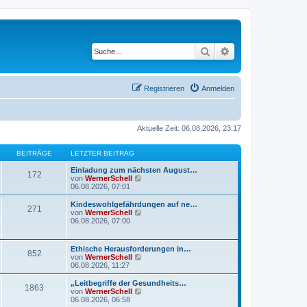
Suche
Erweiterte Suche
Registrieren
Anmelden
Aktuelle Zeit: 06.08.2026, 23:17
BEITRÄGE
LETZTER BEITRAG
Einladung zum nächsten August…
172
N
von
WernerSchell
e
06.08.2026, 07:01
u
e
Kindeswohlgefährdungen auf ne…
271
s
N
von
WernerSchell
t
e
06.08.2026, 07:00
e
u
r
e
B
s
Ethische Herausforderungen in…
e
852
t
N
von
WernerSchell
i
e
e
06.08.2026, 11:27
t
r
u
r
B
e
„Leitbegriffe der Gesundheits…
a
e
1863
s
N
von
WernerSchell
g
i
t
e
06.08.2026, 06:58
t
e