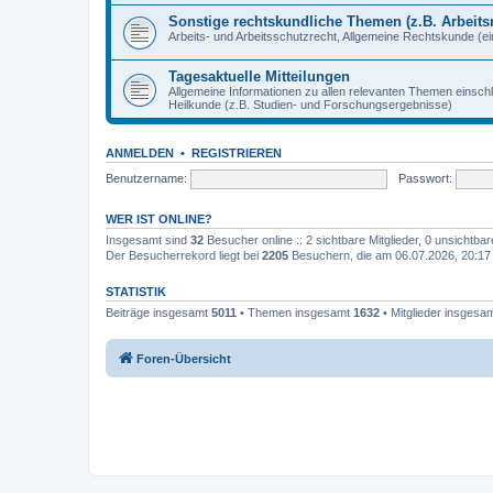
Sonstige rechtskundliche Themen (z.B. Arbeitsr
Arbeits- und Arbeitsschutzrecht, Allgemeine Rechtskunde (eins
Tagesaktuelle Mitteilungen
Allgemeine Informationen zu allen relevanten Themen einschl
Heilkunde (z.B. Studien- und Forschungsergebnisse)
ANMELDEN
•
REGISTRIEREN
Benutzername:
Passwort:
WER IST ONLINE?
Insgesamt sind
32
Besucher online :: 2 sichtbare Mitglieder, 0 unsichtba
Der Besucherrekord liegt bei
2205
Besuchern, die am 06.07.2026, 20:17 g
STATISTIK
Beiträge insgesamt
5011
• Themen insgesamt
1632
• Mitglieder insgesa
Foren-Übersicht