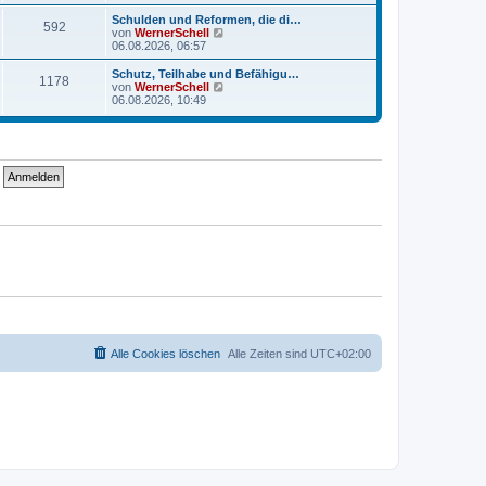
u
r
r
e
a
Schulden und Reformen, die di…
B
592
s
g
N
von
WernerSchell
e
t
e
06.08.2026, 06:57
i
e
u
t
r
e
Schutz, Teilhabe und Befähigu…
r
B
1178
s
N
von
WernerSchell
a
e
t
e
06.08.2026, 10:49
g
i
e
u
t
r
e
r
B
s
a
e
t
g
i
e
t
r
r
B
a
e
g
i
t
r
a
g
Alle Cookies löschen
Alle Zeiten sind
UTC+02:00