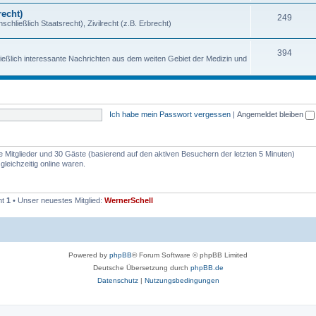
echt)
249
chließlich Staatsrecht), Zivilrecht (z.B. Erbrecht)
394
ießlich interessante Nachrichten aus dem weiten Gebiet der Medizin und
Ich habe mein Passwort vergessen
|
Angemeldet bleiben
re Mitglieder und 30 Gäste (basierend auf den aktiven Besuchern der letzten 5 Minuten)
leichzeitig online waren.
mt
1
• Unser neuestes Mitglied:
WernerSchell
Powered by
phpBB
® Forum Software © phpBB Limited
Deutsche Übersetzung durch
phpBB.de
Datenschutz
|
Nutzungsbedingungen