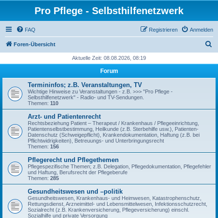
Pro Pflege - Selbsthilfenetzwerk
FAQ
Registrieren
Anmelden
S
Foren-Übersicht
u
Aktuelle Zeit: 08.08.2026, 08:19
c
Forum
h
Termininfos; z.B. Veranstaltungen, TV
e
Wichtige Hinweise zu Veranstaltungen - z.B. >>> "Pro Pflege -
Selbsthilfenetzwerk" - Radio- und TV-Sendungen.
Themen:
110
Arzt- und Patientenrecht
Rechtsbeziehung Patient – Therapeut / Krankenhaus / Pflegeeinrichtung,
Patientenselbstbestimmung, Heilkunde (z.B. Sterbehilfe usw.), Patienten-
Datenschutz (Schweigepflicht), Krankendokumentation, Haftung (z.B. bei
Pflichtwidrigkeiten), Betreuungs- und Unterbringungsrecht
Themen:
156
Pflegerecht und Pflegethemen
Pflegespezifische Themen; z.B. Delegation, Pflegedokumentation, Pflegefehler
und Haftung, Berufsrecht der Pflegeberufe
Themen:
285
Gesundheitswesen und –politik
Gesundheitswesen, Krankenhaus- und Heimwesen, Katastrophenschutz,
Rettungsdienst, Arzneimittel- und Lebensmittelwesen, Infektionsschutzrecht,
Sozialrecht (z.B. Krankenversicherung, Pflegeversicherung) einschl.
Sozialhilfe und private Versorgung