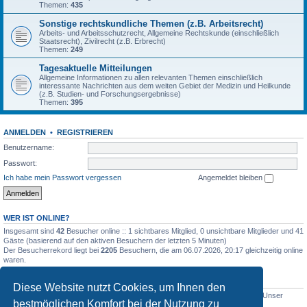
Themen:
435
Sonstige rechtskundliche Themen (z.B. Arbeitsrecht)
Arbeits- und Arbeitsschutzrecht, Allgemeine Rechtskunde (einschließlich
Staatsrecht), Zivilrecht (z.B. Erbrecht)
Themen:
249
Tagesaktuelle Mitteilungen
Allgemeine Informationen zu allen relevanten Themen einschließlich
interessante Nachrichten aus dem weiten Gebiet der Medizin und Heilkunde
(z.B. Studien- und Forschungsergebnisse)
Themen:
395
ANMELDEN
•
REGISTRIEREN
Benutzername:
Passwort:
Ich habe mein Passwort vergessen
Angemeldet bleiben
WER IST ONLINE?
Insgesamt sind
42
Besucher online :: 1 sichtbares Mitglied, 0 unsichtbare Mitglieder und 41
Gäste (basierend auf den aktiven Besuchern der letzten 5 Minuten)
Der Besucherrekord liegt bei
2205
Besuchern, die am 06.07.2026, 20:17 gleichzeitig online
waren.
STATISTIK
Diese Website nutzt Cookies, um Ihnen den
Beiträge insgesamt
5012
• Themen insgesamt
1633
• Mitglieder insgesamt
1
• Unser
bestmöglichen Komfort bei der Nutzung zu
neuestes Mitglied:
WernerSchell