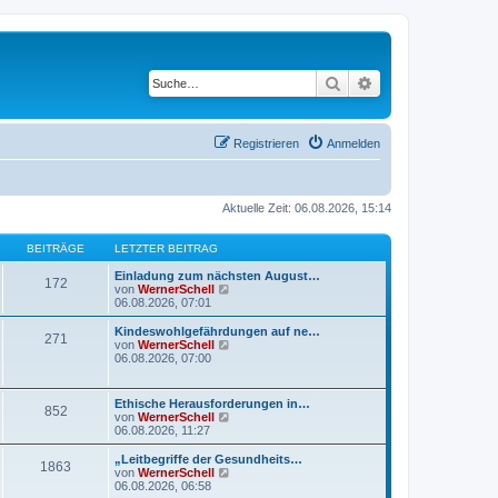
Suche
Erweiterte Suche
Registrieren
Anmelden
Aktuelle Zeit: 06.08.2026, 15:14
BEITRÄGE
LETZTER BEITRAG
Einladung zum nächsten August…
172
N
von
WernerSchell
e
06.08.2026, 07:01
u
e
Kindeswohlgefährdungen auf ne…
271
s
N
von
WernerSchell
t
e
06.08.2026, 07:00
e
u
r
e
B
s
Ethische Herausforderungen in…
e
852
t
N
von
WernerSchell
i
e
e
06.08.2026, 11:27
t
r
u
r
B
e
„Leitbegriffe der Gesundheits…
a
e
1863
s
N
von
WernerSchell
g
i
t
e
06.08.2026, 06:58
t
e