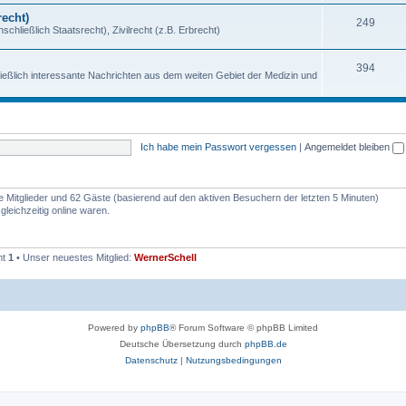
echt)
249
chließlich Staatsrecht), Zivilrecht (z.B. Erbrecht)
394
ießlich interessante Nachrichten aus dem weiten Gebiet der Medizin und
Ich habe mein Passwort vergessen
|
Angemeldet bleiben
re Mitglieder und 62 Gäste (basierend auf den aktiven Besuchern der letzten 5 Minuten)
leichzeitig online waren.
mt
1
• Unser neuestes Mitglied:
WernerSchell
Powered by
phpBB
® Forum Software © phpBB Limited
Deutsche Übersetzung durch
phpBB.de
Datenschutz
|
Nutzungsbedingungen