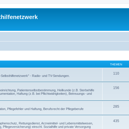
thilfenetzwerk
THEMEN
110
 -Selbsthilfenetzwerk" - Radio- und TV-Sendungen.
156
inrichtung, Patientenselbstbestimmung, Heilkunde (z.B. Sterbehilfe
entation, Haftung (z.B. bei Pflichtwidrigkeiten), Betreuungs- und
285
ion, Pflegefehler und Haftung, Berufsrecht der Pflegeberufe
435
enschutz, Rettungsdienst, Arzneimittel- und Lebensmittelwesen,
, Pflegeversicherung) einschl. Sozialhilfe und private Versorgung