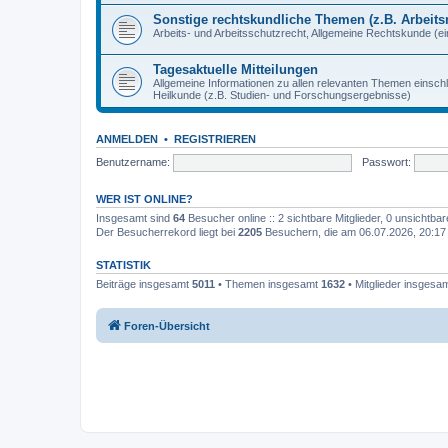
Sonstige rechtskundliche Themen (z.B. Arbeitsr
Arbeits- und Arbeitsschutzrecht, Allgemeine Rechtskunde (eins
Tagesaktuelle Mitteilungen
Allgemeine Informationen zu allen relevanten Themen einschl
Heilkunde (z.B. Studien- und Forschungsergebnisse)
ANMELDEN
•
REGISTRIEREN
Benutzername:
Passwort:
WER IST ONLINE?
Insgesamt sind
64
Besucher online :: 2 sichtbare Mitglieder, 0 unsichtba
Der Besucherrekord liegt bei
2205
Besuchern, die am 06.07.2026, 20:17 g
STATISTIK
Beiträge insgesamt
5011
• Themen insgesamt
1632
• Mitglieder insgesa
Foren-Übersicht