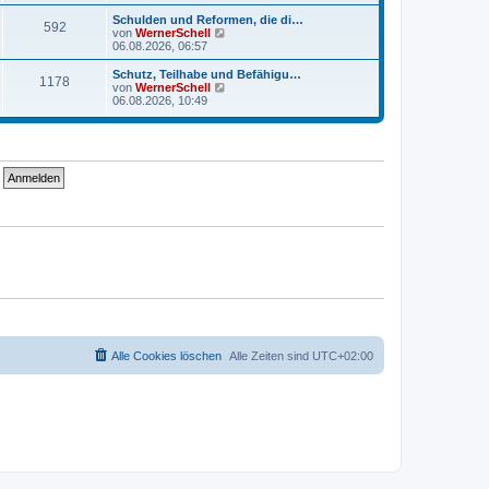
u
r
r
e
a
Schulden und Reformen, die di…
B
592
s
g
N
von
WernerSchell
e
t
e
06.08.2026, 06:57
i
e
u
t
r
e
Schutz, Teilhabe und Befähigu…
r
B
1178
s
N
von
WernerSchell
a
e
t
e
06.08.2026, 10:49
g
i
e
u
t
r
e
r
B
s
a
e
t
g
i
e
t
r
r
B
a
e
g
i
t
r
a
g
Alle Cookies löschen
Alle Zeiten sind
UTC+02:00