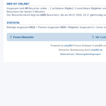
WER IST ONLINE?
Insgesamt sind
48
Besucher online :: 1 sichtbares Mitglied, 0 unsichtbare Mitglieder u
Besuchern der letzten 5 Minuten)
Der Besucherrekord liegt bei
2205
Besuchern, die am 06.07.2026, 20:17 gleichzeitig on
STATISTIK
Beiträge insgesamt
5012
• Themen insgesamt
1633
• Mitglieder insgesamt
1
• Unser ne
Foren-Übersicht
Alle Coo
Powered by
phpBB
® Forum Software © phpBB Lim
Deutsche Übersetzung durch
phpBB.de
Datenschutz
|
Nutzungsbedingungen