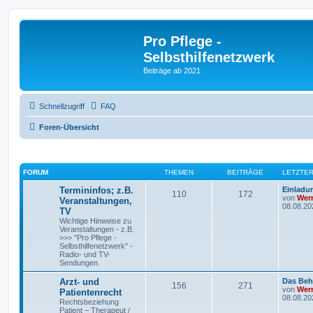
Pro Pflege -
Selbsthilfenetzwerk
Beiträge ab 2021
Schnellzugriff
FAQ
Foren-Übersicht
FORUM
THEMEN
BEITRÄGE
LETZTER
Termininfos; z.B.
Einladu
110
172
von
Wern
Veranstaltungen,
08.08.20
TV
Wichtige Hinweise zu
Veranstaltungen - z.B.
>>> "Pro Pflege -
Selbsthilfenetzwerk" -
Radio- und TV-
Sendungen.
Arzt- und
Das Beh
156
271
von
Wern
Patientenrecht
08.08.20
Rechtsbeziehung
Patient – Therapeut /