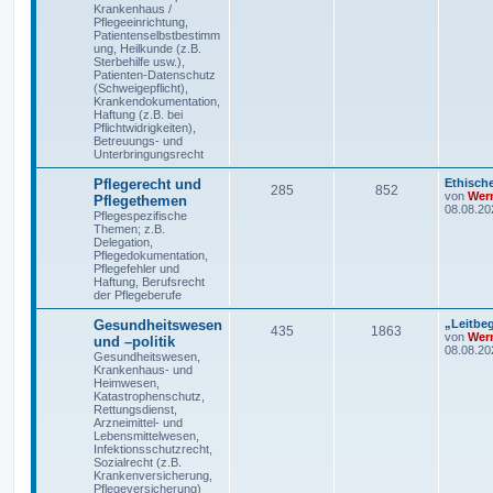
Krankenhaus /
Pflegeeinrichtung,
Patientenselbstbestimm
ung, Heilkunde (z.B.
Sterbehilfe usw.),
Patienten-Datenschutz
(Schweigepflicht),
Krankendokumentation,
Haftung (z.B. bei
Pflichtwidrigkeiten),
Betreuungs- und
Unterbringungsrecht
Pflegerecht und
Ethisch
285
852
von
Wern
Pflegethemen
08.08.20
Pflegespezifische
Themen; z.B.
Delegation,
Pflegedokumentation,
Pflegefehler und
Haftung, Berufsrecht
der Pflegeberufe
Gesundheitswesen
„Leitbe
435
1863
von
Wern
und –politik
08.08.20
Gesundheitswesen,
Krankenhaus- und
Heimwesen,
Katastrophenschutz,
Rettungsdienst,
Arzneimittel- und
Lebensmittelwesen,
Infektionsschutzrecht,
Sozialrecht (z.B.
Krankenversicherung,
Pflegeversicherung)