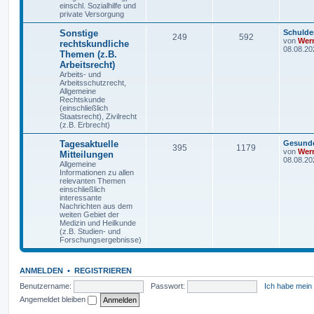
einschl. Sozialhilfe und
private Versorgung
Sonstige
Schulde
249
592
von
Wern
rechtskundliche
08.08.20
Themen (z.B.
Arbeitsrecht)
Arbeits- und
Arbeitsschutzrecht,
Allgemeine
Rechtskunde
(einschließlich
Staatsrecht), Zivilrecht
(z.B. Erbrecht)
Tagesaktuelle
Gesunde
395
1179
von
Wern
Mitteilungen
08.08.20
Allgemeine
Informationen zu allen
relevanten Themen
einschließlich
interessante
Nachrichten aus dem
weiten Gebiet der
Medizin und Heilkunde
(z.B. Studien- und
Forschungsergebnisse)
ANMELDEN
•
REGISTRIEREN
Benutzername:
Passwort:
Ich habe mein
Angemeldet bleiben