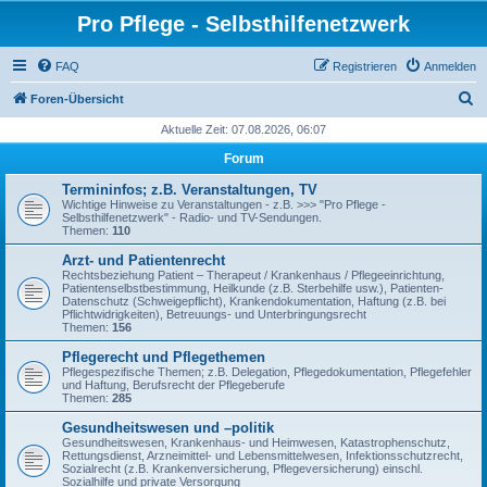
Pro Pflege - Selbsthilfenetzwerk
FAQ
Registrieren
Anmelden
S
Foren-Übersicht
u
Aktuelle Zeit: 07.08.2026, 06:07
c
Forum
h
Termininfos; z.B. Veranstaltungen, TV
e
Wichtige Hinweise zu Veranstaltungen - z.B. >>> "Pro Pflege -
Selbsthilfenetzwerk" - Radio- und TV-Sendungen.
Themen:
110
Arzt- und Patientenrecht
Rechtsbeziehung Patient – Therapeut / Krankenhaus / Pflegeeinrichtung,
Patientenselbstbestimmung, Heilkunde (z.B. Sterbehilfe usw.), Patienten-
Datenschutz (Schweigepflicht), Krankendokumentation, Haftung (z.B. bei
Pflichtwidrigkeiten), Betreuungs- und Unterbringungsrecht
Themen:
156
Pflegerecht und Pflegethemen
Pflegespezifische Themen; z.B. Delegation, Pflegedokumentation, Pflegefehler
und Haftung, Berufsrecht der Pflegeberufe
Themen:
285
Gesundheitswesen und –politik
Gesundheitswesen, Krankenhaus- und Heimwesen, Katastrophenschutz,
Rettungsdienst, Arzneimittel- und Lebensmittelwesen, Infektionsschutzrecht,
Sozialrecht (z.B. Krankenversicherung, Pflegeversicherung) einschl.
Sozialhilfe und private Versorgung