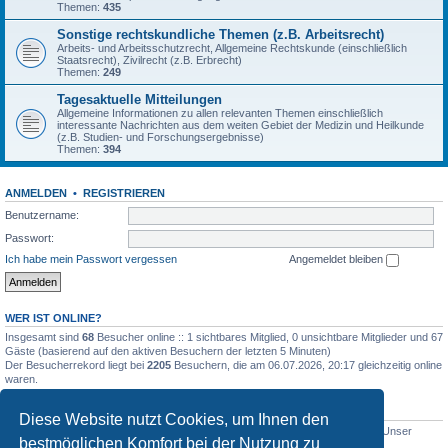
Themen:
435
Sonstige rechtskundliche Themen (z.B. Arbeitsrecht)
Arbeits- und Arbeitsschutzrecht, Allgemeine Rechtskunde (einschließlich
Staatsrecht), Zivilrecht (z.B. Erbrecht)
Themen:
249
Tagesaktuelle Mitteilungen
Allgemeine Informationen zu allen relevanten Themen einschließlich
interessante Nachrichten aus dem weiten Gebiet der Medizin und Heilkunde
(z.B. Studien- und Forschungsergebnisse)
Themen:
394
ANMELDEN
•
REGISTRIEREN
Benutzername:
Passwort:
Ich habe mein Passwort vergessen
Angemeldet bleiben
WER IST ONLINE?
Insgesamt sind
68
Besucher online :: 1 sichtbares Mitglied, 0 unsichtbare Mitglieder und 67
Gäste (basierend auf den aktiven Besuchern der letzten 5 Minuten)
Der Besucherrekord liegt bei
2205
Besuchern, die am 06.07.2026, 20:17 gleichzeitig online
waren.
STATISTIK
Diese Website nutzt Cookies, um Ihnen den
Beiträge insgesamt
5011
• Themen insgesamt
1632
• Mitglieder insgesamt
1
• Unser
bestmöglichen Komfort bei der Nutzung zu
neuestes Mitglied:
WernerSchell