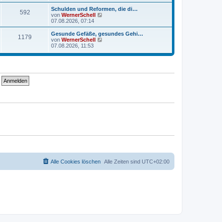
u
r
r
e
a
Schulden und Reformen, die di…
B
592
s
g
N
von
WernerSchell
e
t
e
07.08.2026, 07:14
i
e
u
t
r
e
Gesunde Gefäße, gesundes Gehi…
r
B
1179
s
N
von
WernerSchell
a
e
t
e
07.08.2026, 11:53
g
i
e
u
t
r
e
r
B
s
a
e
t
g
i
e
t
r
r
B
a
e
g
i
t
r
a
g
Alle Cookies löschen
Alle Zeiten sind
UTC+02:00