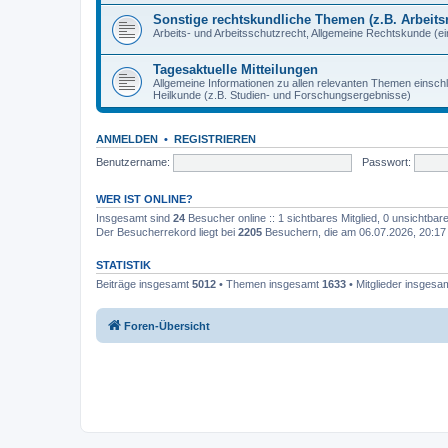
Sonstige rechtskundliche Themen (z.B. Arbeitsr
Arbeits- und Arbeitsschutzrecht, Allgemeine Rechtskunde (eins
Tagesaktuelle Mitteilungen
Allgemeine Informationen zu allen relevanten Themen einschl
Heilkunde (z.B. Studien- und Forschungsergebnisse)
ANMELDEN
•
REGISTRIEREN
Benutzername:
Passwort:
WER IST ONLINE?
Insgesamt sind
24
Besucher online :: 1 sichtbares Mitglied, 0 unsichtba
Der Besucherrekord liegt bei
2205
Besuchern, die am 06.07.2026, 20:17 g
STATISTIK
Beiträge insgesamt
5012
• Themen insgesamt
1633
• Mitglieder insgesa
Foren-Übersicht