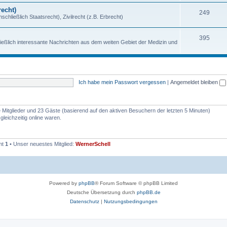
echt)
249
chließlich Staatsrecht), Zivilrecht (z.B. Erbrecht)
395
ießlich interessante Nachrichten aus dem weiten Gebiet der Medizin und
Ich habe mein Passwort vergessen
|
Angemeldet bleiben
re Mitglieder und 23 Gäste (basierend auf den aktiven Besuchern der letzten 5 Minuten)
leichzeitig online waren.
mt
1
• Unser neuestes Mitglied:
WernerSchell
Powered by
phpBB
® Forum Software © phpBB Limited
Deutsche Übersetzung durch
phpBB.de
Datenschutz
|
Nutzungsbedingungen