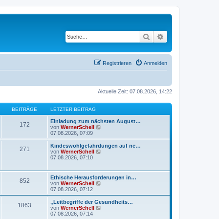
Suche
Erweiterte Suche
Registrieren
Anmelden
Aktuelle Zeit: 07.08.2026, 14:22
BEITRÄGE
LETZTER BEITRAG
Einladung zum nächsten August…
172
N
von
WernerSchell
e
07.08.2026, 07:09
u
e
Kindeswohlgefährdungen auf ne…
271
s
N
von
WernerSchell
t
e
07.08.2026, 07:10
e
u
r
e
B
s
Ethische Herausforderungen in…
e
852
t
N
von
WernerSchell
i
e
e
07.08.2026, 07:12
t
r
u
r
B
e
„Leitbegriffe der Gesundheits…
a
e
1863
s
N
von
WernerSchell
g
i
t
e
07.08.2026, 07:14
t
e