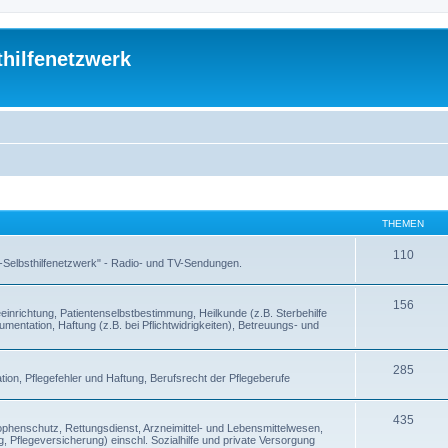
thilfenetzwerk
THEMEN
110
 -Selbsthilfenetzwerk" - Radio- und TV-Sendungen.
156
inrichtung, Patientenselbstbestimmung, Heilkunde (z.B. Sterbehilfe
entation, Haftung (z.B. bei Pflichtwidrigkeiten), Betreuungs- und
285
ion, Pflegefehler und Haftung, Berufsrecht der Pflegeberufe
435
enschutz, Rettungsdienst, Arzneimittel- und Lebensmittelwesen,
, Pflegeversicherung) einschl. Sozialhilfe und private Versorgung