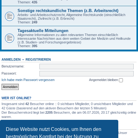
Themen:
435
Sonstige rechtskundliche Themen (z.B. Arbeitsrecht)
Arbeits- und Arbeitsschutzrecht, Allgemeine Rechtskunde (einschließlich
Staatsrecht), Zivilrecht (z.B. Erbrecht)
Themen:
249
Tagesaktuelle Mitteilungen
Allgemeine Informationen zu allen relevanten Themen einschließlich
interessante Nachrichten aus dem weiten Gebiet der Medizin und Heilkunde
(z.B. Studien- und Forschungsergebnisse)
Themen:
395
ANMELDEN
•
REGISTRIEREN
Benutzername:
Passwort:
Ich habe mein Passwort vergessen
Angemeldet bleiben
WER IST ONLINE?
Insgesamt sind
42
Besucher online :: 0 sichtbare Mitglieder, 0 unsichtbare Mitglieder und
42 Gäste (basierend auf den aktiven Besuchern der letzten 5 Minuten)
Der Besucherrekord liegt bei
2205
Besuchern, die am 06.07.2026, 20:17 gleichzeitig online
waren.
STATISTIK
Diese Website nutzt Cookies, um Ihnen den
Beiträge insgesamt
5012
• Themen insgesamt
1633
• Mitglieder insgesamt
1
• Unser
bestmöglichen Komfort bei der Nutzung zu
neuestes Mitglied:
WernerSchell