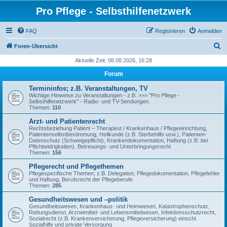
Pro Pflege - Selbsthilfenetzwerk
FAQ
Registrieren
Anmelden
S
Foren-Übersicht
u
Aktuelle Zeit: 08.08.2026, 16:28
c
Forum
h
Termininfos; z.B. Veranstaltungen, TV
e
Wichtige Hinweise zu Veranstaltungen - z.B. >>> "Pro Pflege -
Selbsthilfenetzwerk" - Radio- und TV-Sendungen.
Themen:
110
Arzt- und Patientenrecht
Rechtsbeziehung Patient – Therapeut / Krankenhaus / Pflegeeinrichtung,
Patientenselbstbestimmung, Heilkunde (z.B. Sterbehilfe usw.), Patienten-
Datenschutz (Schweigepflicht), Krankendokumentation, Haftung (z.B. bei
Pflichtwidrigkeiten), Betreuungs- und Unterbringungsrecht
Themen:
156
Pflegerecht und Pflegethemen
Pflegespezifische Themen; z.B. Delegation, Pflegedokumentation, Pflegefehler
und Haftung, Berufsrecht der Pflegeberufe
Themen:
285
Gesundheitswesen und –politik
Gesundheitswesen, Krankenhaus- und Heimwesen, Katastrophenschutz,
Rettungsdienst, Arzneimittel- und Lebensmittelwesen, Infektionsschutzrecht,
Sozialrecht (z.B. Krankenversicherung, Pflegeversicherung) einschl.
Sozialhilfe und private Versorgung