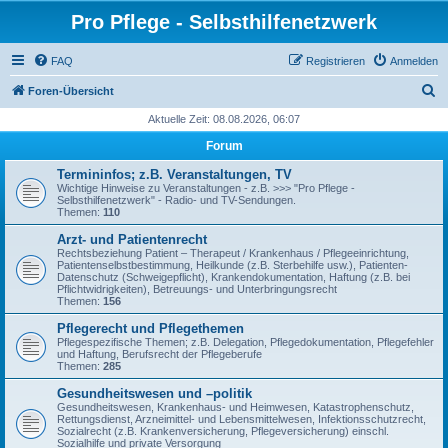
Pro Pflege - Selbsthilfenetzwerk
FAQ
Registrieren
Anmelden
S
Foren-Übersicht
u
Aktuelle Zeit: 08.08.2026, 06:07
c
Forum
h
Termininfos; z.B. Veranstaltungen, TV
e
Wichtige Hinweise zu Veranstaltungen - z.B. >>> "Pro Pflege -
Selbsthilfenetzwerk" - Radio- und TV-Sendungen.
Themen:
110
Arzt- und Patientenrecht
Rechtsbeziehung Patient – Therapeut / Krankenhaus / Pflegeeinrichtung,
Patientenselbstbestimmung, Heilkunde (z.B. Sterbehilfe usw.), Patienten-
Datenschutz (Schweigepflicht), Krankendokumentation, Haftung (z.B. bei
Pflichtwidrigkeiten), Betreuungs- und Unterbringungsrecht
Themen:
156
Pflegerecht und Pflegethemen
Pflegespezifische Themen; z.B. Delegation, Pflegedokumentation, Pflegefehler
und Haftung, Berufsrecht der Pflegeberufe
Themen:
285
Gesundheitswesen und –politik
Gesundheitswesen, Krankenhaus- und Heimwesen, Katastrophenschutz,
Rettungsdienst, Arzneimittel- und Lebensmittelwesen, Infektionsschutzrecht,
Sozialrecht (z.B. Krankenversicherung, Pflegeversicherung) einschl.
Sozialhilfe und private Versorgung