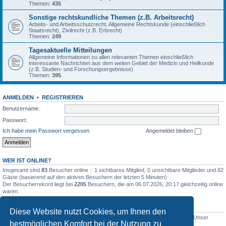
Themen:
435
Sonstige rechtskundliche Themen (z.B. Arbeitsrecht)
Arbeits- und Arbeitsschutzrecht, Allgemeine Rechtskunde (einschließlich
Staatsrecht), Zivilrecht (z.B. Erbrecht)
Themen:
249
Tagesaktuelle Mitteilungen
Allgemeine Informationen zu allen relevanten Themen einschließlich
interessante Nachrichten aus dem weiten Gebiet der Medizin und Heilkunde
(z.B. Studien- und Forschungsergebnisse)
Themen:
395
ANMELDEN
•
REGISTRIEREN
Benutzername:
Passwort:
Ich habe mein Passwort vergessen
Angemeldet bleiben
WER IST ONLINE?
Insgesamt sind
83
Besucher online :: 1 sichtbares Mitglied, 0 unsichtbare Mitglieder und 82
Gäste (basierend auf den aktiven Besuchern der letzten 5 Minuten)
Der Besucherrekord liegt bei
2205
Besuchern, die am 06.07.2026, 20:17 gleichzeitig online
waren.
STATISTIK
Diese Website nutzt Cookies, um Ihnen den
Beiträge insgesamt
5012
• Themen insgesamt
1633
• Mitglieder insgesamt
1
• Unser
bestmöglichen Komfort bei der Nutzung zu
neuestes Mitglied:
WernerSchell