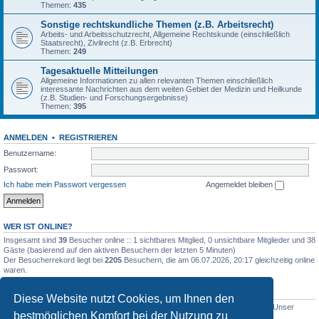
Themen:
435
Sonstige rechtskundliche Themen (z.B. Arbeitsrecht)
Arbeits- und Arbeitsschutzrecht, Allgemeine Rechtskunde (einschließlich
Staatsrecht), Zivilrecht (z.B. Erbrecht)
Themen:
249
Tagesaktuelle Mitteilungen
Allgemeine Informationen zu allen relevanten Themen einschließlich
interessante Nachrichten aus dem weiten Gebiet der Medizin und Heilkunde
(z.B. Studien- und Forschungsergebnisse)
Themen:
395
ANMELDEN
•
REGISTRIEREN
Benutzername:
Passwort:
Ich habe mein Passwort vergessen
Angemeldet bleiben
WER IST ONLINE?
Insgesamt sind
39
Besucher online :: 1 sichtbares Mitglied, 0 unsichtbare Mitglieder und 38
Gäste (basierend auf den aktiven Besuchern der letzten 5 Minuten)
Der Besucherrekord liegt bei
2205
Besuchern, die am 06.07.2026, 20:17 gleichzeitig online
waren.
STATISTIK
Diese Website nutzt Cookies, um Ihnen den
Beiträge insgesamt
5012
• Themen insgesamt
1633
• Mitglieder insgesamt
1
• Unser
bestmöglichen Komfort bei der Nutzung zu
neuestes Mitglied:
WernerSchell