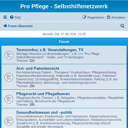
Pro Pflege - Selbsthilfenetzwerk
FAQ
Registrieren
Anmelden
S
Foren-Übersicht
u
Aktuelle Zeit: 07.08.2026, 23:58
c
Forum
h
Termininfos; z.B. Veranstaltungen, TV
e
Wichtige Hinweise zu Veranstaltungen - z.B. >>> "Pro Pflege -
Selbsthilfenetzwerk" - Radio- und TV-Sendungen.
Themen:
110
Arzt- und Patientenrecht
Rechtsbeziehung Patient – Therapeut / Krankenhaus / Pflegeeinrichtung,
Patientenselbstbestimmung, Heilkunde (z.B. Sterbehilfe usw.), Patienten-
Datenschutz (Schweigepflicht), Krankendokumentation, Haftung (z.B. bei
Pflichtwidrigkeiten), Betreuungs- und Unterbringungsrecht
Themen:
156
Pflegerecht und Pflegethemen
Pflegespezifische Themen; z.B. Delegation, Pflegedokumentation, Pflegefehler
und Haftung, Berufsrecht der Pflegeberufe
Themen:
285
Gesundheitswesen und –politik
Gesundheitswesen, Krankenhaus- und Heimwesen, Katastrophenschutz,
Rettungsdienst, Arzneimittel- und Lebensmittelwesen, Infektionsschutzrecht,
Sozialrecht (z.B. Krankenversicherung, Pflegeversicherung) einschl.
Sozialhilfe und private Versorgung