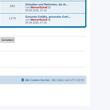
u
r
r
e
a
Schulden und Reformen, die di…
B
592
s
g
N
von
WernerSchell
e
t
e
09.08.2026, 07:16
i
e
u
t
r
e
Gesunde Gefäße, gesundes Gehi…
r
B
1179
s
N
von
WernerSchell
a
e
t
e
09.08.2026, 07:20
g
i
e
u
t
r
e
r
B
s
a
e
t
g
i
e
t
r
r
B
a
e
g
i
t
r
a
g
Alle Cookies löschen
Alle Zeiten sind
UTC+02:00