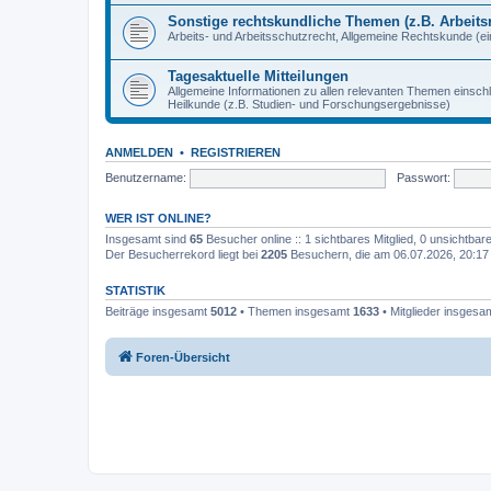
Sonstige rechtskundliche Themen (z.B. Arbeitsr
Arbeits- und Arbeitsschutzrecht, Allgemeine Rechtskunde (eins
Tagesaktuelle Mitteilungen
Allgemeine Informationen zu allen relevanten Themen einschl
Heilkunde (z.B. Studien- und Forschungsergebnisse)
ANMELDEN
•
REGISTRIEREN
Benutzername:
Passwort:
WER IST ONLINE?
Insgesamt sind
65
Besucher online :: 1 sichtbares Mitglied, 0 unsichtba
Der Besucherrekord liegt bei
2205
Besuchern, die am 06.07.2026, 20:17 g
STATISTIK
Beiträge insgesamt
5012
• Themen insgesamt
1633
• Mitglieder insgesa
Foren-Übersicht