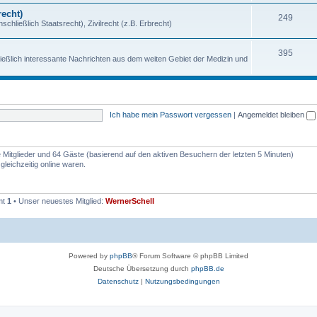
echt)
249
chließlich Staatsrecht), Zivilrecht (z.B. Erbrecht)
395
ießlich interessante Nachrichten aus dem weiten Gebiet der Medizin und
Ich habe mein Passwort vergessen
|
Angemeldet bleiben
re Mitglieder und 64 Gäste (basierend auf den aktiven Besuchern der letzten 5 Minuten)
leichzeitig online waren.
mt
1
• Unser neuestes Mitglied:
WernerSchell
Powered by
phpBB
® Forum Software © phpBB Limited
Deutsche Übersetzung durch
phpBB.de
Datenschutz
|
Nutzungsbedingungen