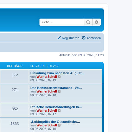
Suche
Erweiterte Suche
Registrieren
Anmelden
Aktuelle Zeit: 09.08.2026, 11:23
BEITRÄGE
LETZTER BEITRAG
Einladung zum nächsten August…
172
N
von
WernerSchell
e
09.08.2026, 07:19
u
e
Das Behindertentestament - Wi…
271
s
N
von
WernerSchell
t
e
09.08.2026, 07:18
e
u
r
e
B
s
Ethische Herausforderungen in…
e
852
t
N
von
WernerSchell
i
e
e
09.08.2026, 07:17
t
r
u
r
B
e
„Leitbegriffe der Gesundheits…
a
e
1863
s
N
von
WernerSchell
g
i
t
e
09.08.2026, 07:16
t
e