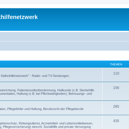
thilfenetzwerk
THEMEN
110
 -Selbsthilfenetzwerk" - Radio- und TV-Sendungen.
156
inrichtung, Patientenselbstbestimmung, Heilkunde (z.B. Sterbehilfe
entation, Haftung (z.B. bei Pflichtwidrigkeiten), Betreuungs- und
285
ion, Pflegefehler und Haftung, Berufsrecht der Pflegeberufe
435
enschutz, Rettungsdienst, Arzneimittel- und Lebensmittelwesen,
, Pflegeversicherung) einschl. Sozialhilfe und private Versorgung