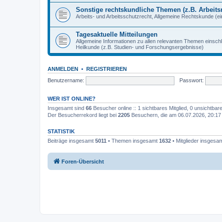
Sonstige rechtskundliche Themen (z.B. Arbeitsr
Arbeits- und Arbeitsschutzrecht, Allgemeine Rechtskunde (eins
Tagesaktuelle Mitteilungen
Allgemeine Informationen zu allen relevanten Themen einschl
Heilkunde (z.B. Studien- und Forschungsergebnisse)
ANMELDEN
•
REGISTRIEREN
Benutzername:
Passwort:
WER IST ONLINE?
Insgesamt sind
66
Besucher online :: 1 sichtbares Mitglied, 0 unsichtba
Der Besucherrekord liegt bei
2205
Besuchern, die am 06.07.2026, 20:17 g
STATISTIK
Beiträge insgesamt
5011
• Themen insgesamt
1632
• Mitglieder insgesa
Foren-Übersicht