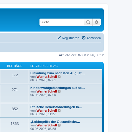
Suche
Erweiterte Suche
Registrieren
Anmelden
Aktuelle Zeit: 07.08.2026, 05:12
BEITRÄGE
LETZTER BEITRAG
Einladung zum nächsten August…
172
N
von
WernerSchell
e
06.08.2026, 07:01
u
e
Kindeswohlgefährdungen auf ne…
271
s
N
von
WernerSchell
t
e
06.08.2026, 07:00
e
u
r
e
B
s
Ethische Herausforderungen in…
e
852
t
N
von
WernerSchell
i
e
e
06.08.2026, 11:27
t
r
u
r
B
e
„Leitbegriffe der Gesundheits…
a
e
1863
s
N
von
WernerSchell
g
i
t
e
06.08.2026, 06:58
t
e