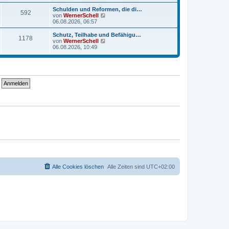
u
r
r
e
a
Schulden und Reformen, die di…
B
592
s
g
N
von
WernerSchell
e
t
e
06.08.2026, 06:57
i
e
u
t
r
e
Schutz, Teilhabe und Befähigu…
r
B
1178
s
N
von
WernerSchell
a
e
t
e
06.08.2026, 10:49
g
i
e
u
t
r
e
r
B
s
a
e
t
g
i
e
t
r
r
B
a
e
g
i
t
r
a
g
Alle Cookies löschen
Alle Zeiten sind
UTC+02:00