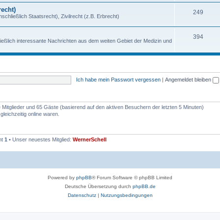
echt)
249
chließlich Staatsrecht), Zivilrecht (z.B. Erbrecht)
394
ießlich interessante Nachrichten aus dem weiten Gebiet der Medizin und
Ich habe mein Passwort vergessen
|
Angemeldet bleiben
re Mitglieder und 65 Gäste (basierend auf den aktiven Besuchern der letzten 5 Minuten)
leichzeitig online waren.
mt
1
• Unser neuestes Mitglied:
WernerSchell
Powered by
phpBB
® Forum Software © phpBB Limited
Deutsche Übersetzung durch
phpBB.de
Datenschutz
|
Nutzungsbedingungen