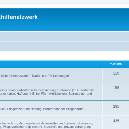
thilfenetzwerk
THEMEN
110
 -Selbsthilfenetzwerk" - Radio- und TV-Sendungen.
156
inrichtung, Patientenselbstbestimmung, Heilkunde (z.B. Sterbehilfe
entation, Haftung (z.B. bei Pflichtwidrigkeiten), Betreuungs- und
285
ion, Pflegefehler und Haftung, Berufsrecht der Pflegeberufe
435
enschutz, Rettungsdienst, Arzneimittel- und Lebensmittelwesen,
, Pflegeversicherung) einschl. Sozialhilfe und private Versorgung