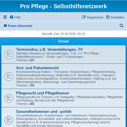
Pro Pflege - Selbsthilfenetzwerk
FAQ
Registrieren
Anmelden
S
Foren-Übersicht
u
Aktuelle Zeit: 09.08.2026, 09:24
c
Forum
h
Termininfos; z.B. Veranstaltungen, TV
e
Wichtige Hinweise zu Veranstaltungen - z.B. >>> "Pro Pflege -
Selbsthilfenetzwerk" - Radio- und TV-Sendungen.
Themen:
110
Arzt- und Patientenrecht
Rechtsbeziehung Patient – Therapeut / Krankenhaus / Pflegeeinrichtung,
Patientenselbstbestimmung, Heilkunde (z.B. Sterbehilfe usw.), Patienten-
Datenschutz (Schweigepflicht), Krankendokumentation, Haftung (z.B. bei
Pflichtwidrigkeiten), Betreuungs- und Unterbringungsrecht
Themen:
156
Pflegerecht und Pflegethemen
Pflegespezifische Themen; z.B. Delegation, Pflegedokumentation, Pflegefehler
und Haftung, Berufsrecht der Pflegeberufe
Themen:
285
Gesundheitswesen und –politik
Gesundheitswesen, Krankenhaus- und Heimwesen, Katastrophenschutz,
Rettungsdienst, Arzneimittel- und Lebensmittelwesen, Infektionsschutzrecht,
Sozialrecht (z.B. Krankenversicherung, Pflegeversicherung) einschl.
Sozialhilfe und private Versorgung