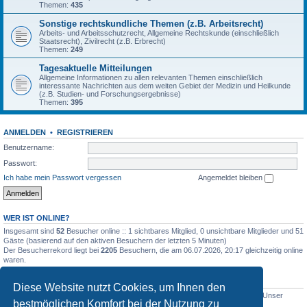
Themen:
435
Sonstige rechtskundliche Themen (z.B. Arbeitsrecht)
Arbeits- und Arbeitsschutzrecht, Allgemeine Rechtskunde (einschließlich
Staatsrecht), Zivilrecht (z.B. Erbrecht)
Themen:
249
Tagesaktuelle Mitteilungen
Allgemeine Informationen zu allen relevanten Themen einschließlich
interessante Nachrichten aus dem weiten Gebiet der Medizin und Heilkunde
(z.B. Studien- und Forschungsergebnisse)
Themen:
395
ANMELDEN
•
REGISTRIEREN
Benutzername:
Passwort:
Ich habe mein Passwort vergessen
Angemeldet bleiben
WER IST ONLINE?
Insgesamt sind
52
Besucher online :: 1 sichtbares Mitglied, 0 unsichtbare Mitglieder und 51
Gäste (basierend auf den aktiven Besuchern der letzten 5 Minuten)
Der Besucherrekord liegt bei
2205
Besuchern, die am 06.07.2026, 20:17 gleichzeitig online
waren.
STATISTIK
Diese Website nutzt Cookies, um Ihnen den
Beiträge insgesamt
5012
• Themen insgesamt
1633
• Mitglieder insgesamt
1
• Unser
bestmöglichen Komfort bei der Nutzung zu
neuestes Mitglied:
WernerSchell