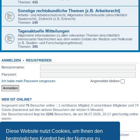
Themen:
435
Sonstige rechtskundliche Themen (z.B. Arbeitsrecht)
Arbeits- und Arbeitsschutzrecht, Allgemeine Rechtskunde (einschließlich
Staatsrecht), Zivilrecht (z.B. Erbrecht)
Themen:
249
Tagesaktuelle Mitteilungen
Allgemeine Informationen zu allen relevanten Themen einschließlich
interessante Nachrichten aus dem weiten Gebiet der Medizin und Heilkunde
(z.B. Studien- und Forschungsergebnisse)
Themen:
395
ANMELDEN
•
REGISTRIEREN
Benutzername:
Passwort:
Ich habe mein Passwort vergessen
Angemeldet bleiben
WER IST ONLINE?
Insgesamt sind
75
Besucher online :: 1 sichtbares Mitglied, 0 unsichtbare Mitglieder und 74
Gäste (basierend auf den aktiven Besuchern der letzten 5 Minuten)
Der Besucherrekord liegt bei
2205
Besuchern, die am 06.07.2026, 20:17 gleichzeitig online
waren.
STATISTIK
Diese Website nutzt Cookies, um Ihnen den
Beiträge insgesamt
5012
• Themen insgesamt
1633
• Mitglieder insgesamt
1
• Unser
bestmöglichen Komfort bei der Nutzung zu
neuestes Mitglied:
WernerSchell