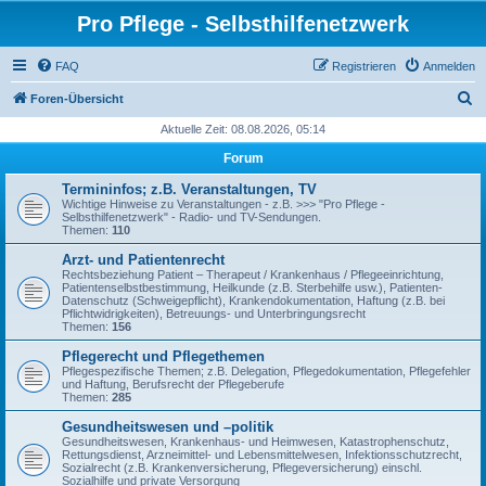
Pro Pflege - Selbsthilfenetzwerk
FAQ
Registrieren
Anmelden
S
Foren-Übersicht
u
Aktuelle Zeit: 08.08.2026, 05:14
c
Forum
h
Termininfos; z.B. Veranstaltungen, TV
e
Wichtige Hinweise zu Veranstaltungen - z.B. >>> "Pro Pflege -
Selbsthilfenetzwerk" - Radio- und TV-Sendungen.
Themen:
110
Arzt- und Patientenrecht
Rechtsbeziehung Patient – Therapeut / Krankenhaus / Pflegeeinrichtung,
Patientenselbstbestimmung, Heilkunde (z.B. Sterbehilfe usw.), Patienten-
Datenschutz (Schweigepflicht), Krankendokumentation, Haftung (z.B. bei
Pflichtwidrigkeiten), Betreuungs- und Unterbringungsrecht
Themen:
156
Pflegerecht und Pflegethemen
Pflegespezifische Themen; z.B. Delegation, Pflegedokumentation, Pflegefehler
und Haftung, Berufsrecht der Pflegeberufe
Themen:
285
Gesundheitswesen und –politik
Gesundheitswesen, Krankenhaus- und Heimwesen, Katastrophenschutz,
Rettungsdienst, Arzneimittel- und Lebensmittelwesen, Infektionsschutzrecht,
Sozialrecht (z.B. Krankenversicherung, Pflegeversicherung) einschl.
Sozialhilfe und private Versorgung