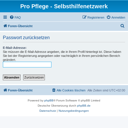
Pro Pflege - Selbsthilfenetzwerk
FAQ
Registrieren
Anmelden
S
Foren-Übersicht
u
Passwort zurücksetzen
c
h
E-Mail-Adresse:
Sie müssen die E-Mail-Adresse angeben, die in Ihrem Profil hinterlegt ist. Diese haben
e
Sie bei der Registrierung angegeben oder nachträglich in Ihrem persönlichen Bereich
geändert.
Foren-Übersicht
Alle Cookies löschen
Alle Zeiten sind
UTC+02:00
Powered by
phpBB
® Forum Software © phpBB Limited
Deutsche Übersetzung durch
phpBB.de
Datenschutz
|
Nutzungsbedingungen