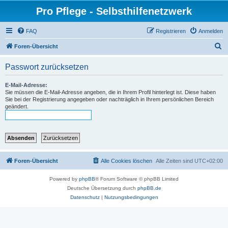
Pro Pflege - Selbsthilfenetzwerk
FAQ
Registrieren
Anmelden
S
Foren-Übersicht
u
Passwort zurücksetzen
c
h
E-Mail-Adresse:
Sie müssen die E-Mail-Adresse angeben, die in Ihrem Profil hinterlegt ist. Diese haben
e
Sie bei der Registrierung angegeben oder nachträglich in Ihrem persönlichen Bereich
geändert.
Foren-Übersicht
Alle Cookies löschen
Alle Zeiten sind
UTC+02:00
Powered by
phpBB
® Forum Software © phpBB Limited
Deutsche Übersetzung durch
phpBB.de
Datenschutz
|
Nutzungsbedingungen